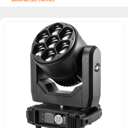
Reflektory
Retro
Sterowniki
DMX
Reflektory
Bateryjne
Outlet
Archiwum
produktów
Zobacz
także
Aktualności
Portfolio
O