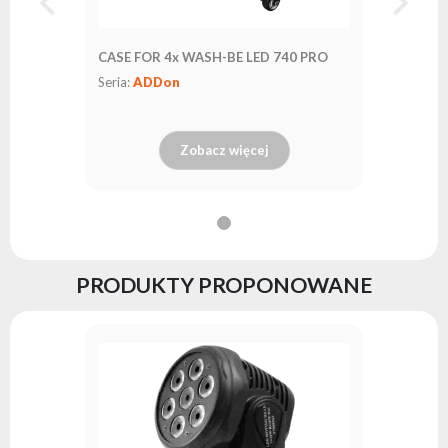
CASE FOR 4x WASH-BE LED 740 PRO
Seria:
ADDon
Zobacz więcej
PRODUKTY PROPONOWANE
WASH Ri
Seria:
EV