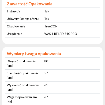
Zawartość Opakowania
Instrukcja
Tak
Uchwyty Omega (2szt.)
Tak
Okablowanie
TrueCON
Urządzenie
WASH-BE LED 740 PRO
Wymiary i waga opakowania
Długość opakowania
80
[cm]
Szerokość opakowania
57
[cm]
Wysokość opakowania
61
[cm]
Waga z opakowaniem
67
[kg]