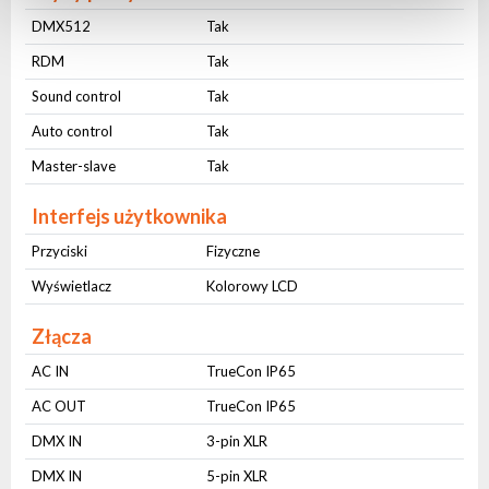
DMX512
Tak
RDM
Tak
Sound control
Tak
Auto control
Tak
Master-slave
Tak
Interfejs użytkownika
Przyciski
Fizyczne
Wyświetlacz
Kolorowy LCD
Złącza
AC IN
TrueCon IP65
AC OUT
TrueCon IP65
DMX IN
3-pin XLR
DMX IN
5-pin XLR