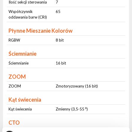
Ilość sekcji sterowania
7
Współczynnik
65
oddawania barw (CRI)
Płynne Mieszanie Kolorów
RGBW
8 bit
Ściemnianie
Ściemnianie
16 bit
ZOOM
ZOOM
Zmotoryzowany (16 bit)
Kąt świecenia
Kąt świecenia
Zmienny (3,5-55 ⁰)
CTO
CTO
Płynny