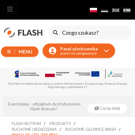
Wszystkie
produkty
Ruchome
Urządzenia
Panel użytkownika
MENU
Wytwornice
jesteś nie zalogowany/a
Reflektory
LED
Akcesoria
Flash-Butrym Spółka Jawna realizuje projekt dofinansowany z Europejskiego Funduszu Rozwoju
Regionalnego z poddziałania 1.1.
Oświetlenie
Ekspozycyjne
Eventsklep - oficjalnym dystrybutorem
Lasery
Czytaj dalej
Flash-Butrym !
Stroboskopy
FLASH-BUTRYM
PRODUKTY
Reflektory
RUCHOME URZĄDZENIA
RUCHOME GŁOWICE WASH
Prowadzące
WASH-BE-LED-740-PRO