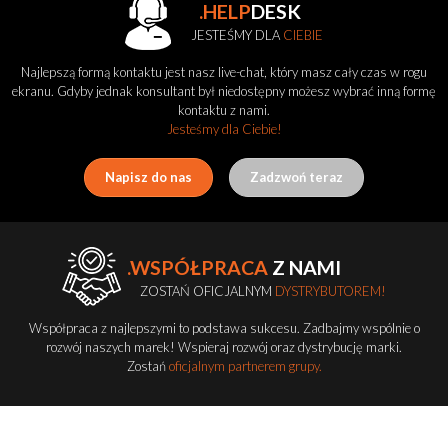
.HELP
DESK
JESTEŚMY DLA
CIEBIE
Najlepszą formą kontaktu jest nasz live-chat, który masz cały czas w rogu
ekranu. Gdyby jednak konsultant był niedostępny możesz wybrać inną formę
kontaktu z nami.
Jesteśmy dla Ciebie!
Napisz do nas
Zadzwoń teraz
.WSPÓŁPRACA
Z NAMI
ZOSTAŃ OFICJALNYM
DYSTRYBUTOREM!
Współpraca z najlepszymi to podstawa sukcesu. Zadbajmy wspólnie o
rozwój naszych marek! Wspieraj rozwój oraz dystrybucję marki.
Zostań
oficjalnym partnerem grupy.
Zostań dystrybutorem