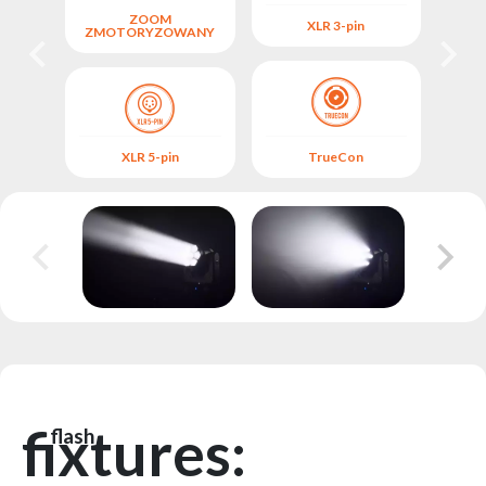
ZOOM
XLR 3-pin
SO
ZMOTORYZOWANY
XLR 5-pin
TrueCon
fixtures:
flash