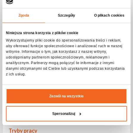
Błysk - częstotliwość
Zgoda
Szczegóły
O plikach cookies
Częstotliwość
1-20Hz
Pulsacyjna
Tak
Niniejsza strona korzysta z plików cookie
Wykorzystujemy pliki cookie do spersonalizowania treści i reklam,
Losowa
Tak
aby oferować funkcje społecznościowe i analizować ruch w naszej
witrynie. Informacje o tym, jak korzystasz z naszej witryny,
Sterowanie DMX
udostępniamy partnerom społecznościowym, reklamowym i
analitycznym. Partnerzy mogą połączyć te informacje z innymi
Ilość trybów
3
danymi otrzymanymi od Ciebie lub uzyskanymi podczas korzystania
z ich usług.
Ilość kanałów
23-51
Ruch
Zezwól na wszystkie
Zakres PAN
540 ⁰
Zakres TILT
270 ⁰
Spersonalizuj
Regulacja
16 bit
Tryby pracy