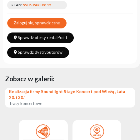
» EAN:
5905358808115
Zaloguj się, sprawdź cenę
Sprawdź oferty rentalPoint
Sprawdź dystrybutorów
Zobacz w galerii:
Realizacja firmy Soundlight Stage Koncert pod Wieżą „Lata
20. i 30.”
Trasy koncertowe