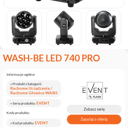
marce
flash
Regulamin
Kontakt
Kariera
Zgłoszenie
Serwisowe
WASH-BE LED 740 PRO
Zwrot
produktu
po
Informacje ogólne:
testach
» Produkt z kategorii:
Leasing
Ruchome Urządzenia /
Ruchome Głowice WASH
Częste
Pytania
EVENT
» Seria produktu:
Zobacz serię
Kody produktu:
Wybierz
Zapytaj o ofertę
EVENT
serię
» Kod produktu: