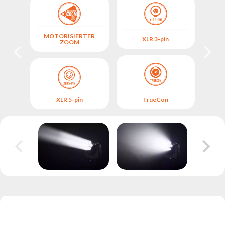
MOTORISIERTER
XLR 3-pin
SO
ZOOM
XLR 5-pin
TrueCon