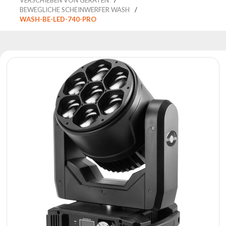
Reflektoren
BEWEGLICHE SCHEINWERFER WASH
Retro
WASH-BE-LED-740-PRO
DMX-
Controller
Reflektoren
Batteriebetrieben
Outlet
Produktarchiv
Suchen
zu
Nachricht
Portfolio
Über
die
Marke