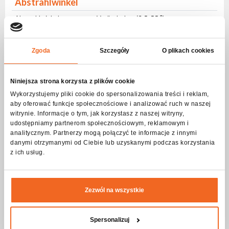
Abstrahlwinkel
Abstrahlwinkel
Veränderbar (3,5-55 ⁰)
CTO
Zgoda
Szczegóły
O plikach cookies
CTO
sanfte
Strobe – Frequenz
Niniejsza strona korzysta z plików cookie
Wykorzystujemy pliki cookie do spersonalizowania treści i reklam,
Frequenz
1-20Hz
aby oferować funkcje społecznościowe i analizować ruch w naszej
witrynie. Informacje o tym, jak korzystasz z naszej witryny,
Pulsierend
Ja
udostępniamy partnerom społecznościowym, reklamowym i
Zufällig
Ja
analitycznym. Partnerzy mogą połączyć te informacje z innymi
danymi otrzymanymi od Ciebie lub uzyskanymi podczas korzystania
DMX-Steuerung
z ich usług.
Anzahl der Modi
3
Anzahl der Kanäle
23-51
Zezwól na wszystkie
Bewegung
Spersonalizuj
Reichweite PAN
540 ⁰