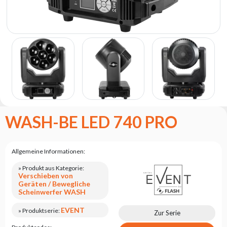
Flash
Satzung
Kontakt
Karriere
Serviceanfrage
Rücksendung
des
Produkts
WASH-BE LED 740 PRO
nach dem
Test
Leasing
Allgemeine Informationen:
Häufig
» Produkt aus Kategorie:
Gestellte
Verschieben von
Fragen
Geräten / Bewegliche
Scheinwerfer WASH
Wählen
EVENT
» Produktserie:
Zur Serie
Serie