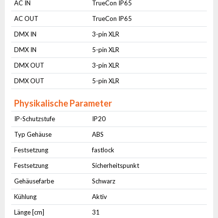
AC IN
TrueCon IP65
AC OUT
TrueCon IP65
DMX IN
3-pin XLR
DMX IN
5-pin XLR
DMX OUT
3-pin XLR
DMX OUT
5-pin XLR
Physikalische Parameter
IP-Schutzstufe
IP20
Typ Gehäuse
ABS
Festsetzung
fastlock
Festsetzung
Sicherheitspunkt
Gehäusefarbe
Schwarz
Kühlung
Aktiv
Länge [cm]
31