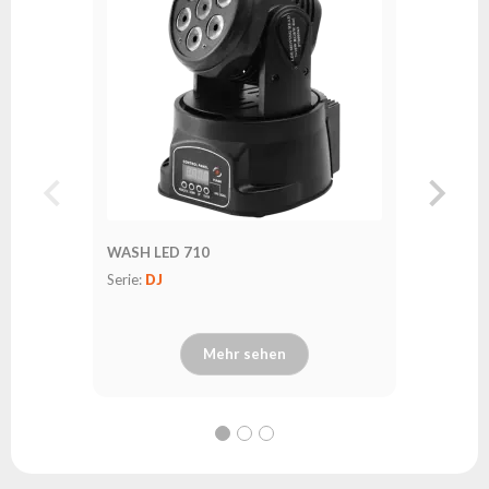
Serie:
EV
WASH LED 710
Serie:
DJ
Mehr sehen