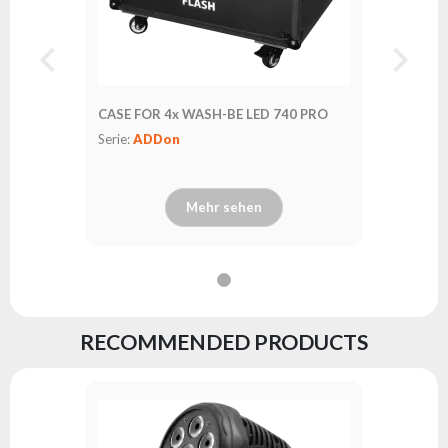
CASE FOR 4x WASH-BE LED 740 PRO
Serie:
ADDon
Mehr sehen
RECOMMENDED PRODUCTS
WASH Ri