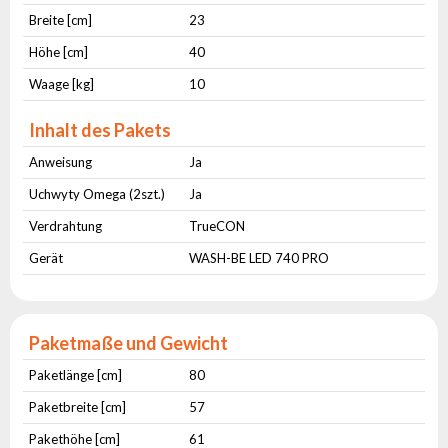
Breite [cm]
23
Höhe [cm]
40
Waage [kg]
10
Inhalt des Pakets
Anweisung
Ja
Uchwyty Omega (2szt.)
Ja
Verdrahtung
TrueCON
Gerät
WASH-BE LED 740 PRO
Paketmaße und Gewicht
Paketlänge [cm]
80
Paketbreite [cm]
57
Pakethöhe [cm]
61