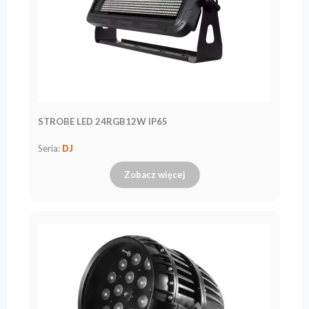
marce
flash
Regulamin
Kontakt
Kariera
Zgłoszenie
STROBE LED 24RGB12W IP65
Serwisowe
Zwrot
Seria:
DJ
produktu
po
Zobacz więcej
testach
Leasing
Częste
Pytania
Wybierz
serię