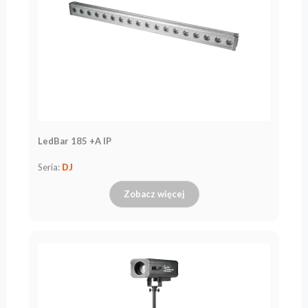
LedBar 185 +A IP
Seria:
DJ
Zobacz więcej