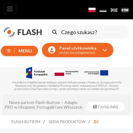
Wszystkie
produkty
Ruchome
Urządzenia
Panel użytkownika
MENU
Wytwornice
jesteś nie zalogowany/a
Reflektory
LED
Akcesoria
Flash-Butrym Spółka Jawna realizuje projekt dofinansowany z Europejskiego Funduszu Rozwoju
Regionalnego z poddziałania 1.1.
Oświetlenie
Ekspozycyjne
…
Eventsklep - oficjalnym dystrybutorem
Lasery
Czytaj dalej
Flash-Butrym !
…
Stroboskopy
FLASH-BUTRYM
SERIA PRODUKTÓW
DJ
Reflektory
Prowadzące