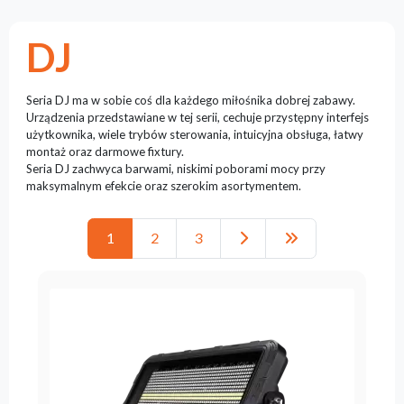
Reflektory
Retro
DJ
Sterowniki
DMX
Seria DJ ma w sobie coś dla każdego miłośnika dobrej zabawy.
Reflektory
Urządzenia przedstawiane w tej serii, cechuje przystępny interfejs
Bateryjne
użytkownika, wiele trybów sterowania, intuicyjna obsługa, łatwy
montaż oraz darmowe fixtury.
Outlet
Seria DJ zachwyca barwami, niskimi poborami mocy przy
maksymalnym efekcie oraz szerokim asortymentem.
Archiwum
produktów
1
2
3
Zobacz
także
Aktualności
Portfolio
O