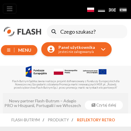
Wszystkie
produkty
Ruchome
Urządzenia
Panel użytkownika
MENU
Wytwornice
jesteś nie zalogowany/a
Reflektory
LED
Akcesoria
la
Flash-Butrym Spółka Jawna realizuje projekt dofinansowany z Europejskiego Funduszu Rozwoju
Regionalnego z poddziałania 1.1.
Oświetlenie
Ekspozycyjne
Eventsklep - oficjalnym dystrybutorem
Lasery
Czytaj dalej
Flash-Butrym !
Stroboskopy
FLASH-BUTRYM
PRODUKTY
REFLEKTORY RETRO
Reflektory
Prowadzące