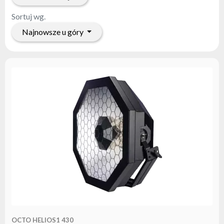
marce
flash
Sortuj wg.
Regulamin
Najnowsze u góry
Kontakt
Kariera
Zgłoszenie
Serwisowe
Zwrot
produktu
po
testach
Leasing
Częste
Pytania
Wybierz
serię
OCTO HELIOS1 430