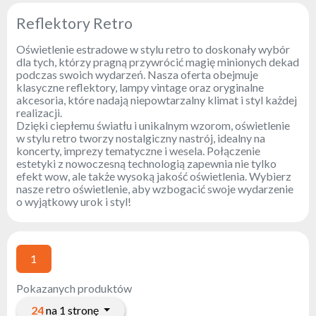
Reflektory
Reflektory Retro
Retro
Oświetlenie estradowe w stylu retro to doskonały wybór
Sterowniki
dla tych, którzy pragną przywrócić magię minionych dekad
DMX
podczas swoich wydarzeń. Nasza oferta obejmuje
klasyczne reflektory, lampy vintage oraz oryginalne
Reflektory
akcesoria, które nadają niepowtarzalny klimat i styl każdej
Bateryjne
realizacji.
Dzięki ciepłemu światłu i unikalnym wzorom, oświetlenie
Outlet
w stylu retro tworzy nostalgiczny nastrój, idealny na
koncerty, imprezy tematyczne i wesela. Połączenie
Archiwum
estetyki z nowoczesną technologią zapewnia nie tylko
produktów
efekt wow, ale także wysoką jakość oświetlenia. Wybierz
nasze retro oświetlenie, aby wzbogacić swoje wydarzenie
Zobacz
o wyjątkowy urok i styl!
także
1
Aktualności
Portfolio
Pokazanych produktów
O
24
na 1 stronę