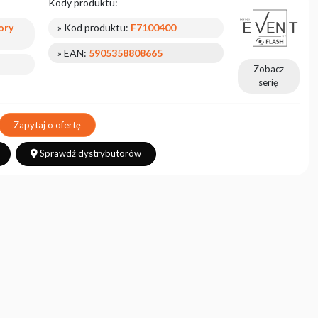
Kody produktu:
ory
» Kod produktu:
F7100400
» EAN:
5905358808665
Zobacz
serię
Zapytaj o ofertę
Sprawdź dystrybutorów