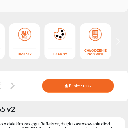
CHŁODZENIE
DMX512
CZARNY
PASYWNE
CO
Pobierz teraz
5 v2
o dalekim zasięgu. Reflektor, dzięki zastosowaniu diod