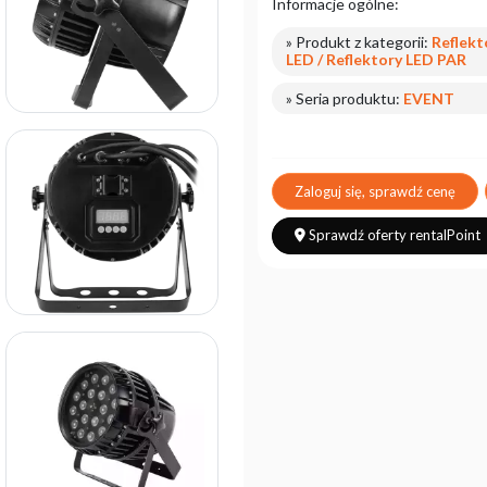
Informacje ogólne:
» Produkt z kategorii:
Reflekt
LED / Reflektory LED PAR
» Seria produktu:
EVENT
Zaloguj się, sprawdź cenę
Sprawdź oferty rentalPoint