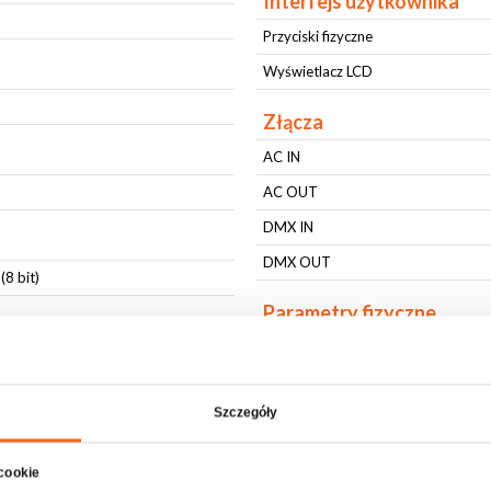
Interfejs użytkownika
Przyciski fizyczne
Wyświetlacz LCD
Złącza
AC IN
AC OUT
DMX IN
DMX OUT
8 bit)
Parametry fizyczne
Stopień ochrony IP
)
Rodzaj obudowy
Szczegóły
Mocowanie
Mocowanie
 cookie
Kolor obudowy