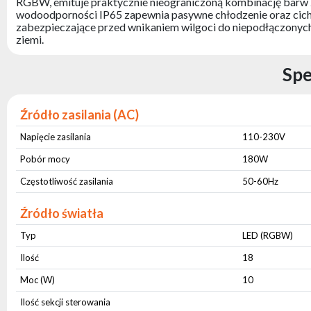
RGBW, emituje praktycznie nieograniczoną kombinację barw
wodoodporności IP65 zapewnia pasywne chłodzenie oraz cic
zabezpieczające przed wnikaniem wilgoci do niepodłączonych 
ziemi.
Spe
Źródło zasilania (AC)
Napięcie zasilania
110-230V
Pobór mocy
180W
Częstotliwość zasilania
50-60Hz
Źródło światła
Typ
LED (RGBW)
Ilość
18
Moc (W)
10
Ilość sekcji sterowania