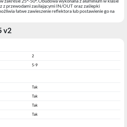
 zakresie 25°-50°. Obudowa wykonana z aluminium w klasie
z z przewodami zasilającymi IN/OUT oraz zaślepki
żliwia łatwe zawieszenie reflektora lub postawienie go na
5 v2
2
5-9
Tak
Tak
Tak
Tak