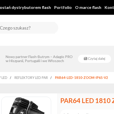
ostań dystrybutorem flash
Portfolio
O marce flash
Kont
ym Spółka Jawna realizuje projekt dofinansowany z Europejskiego Funduszu
Eventsklep - oficjalnym dystrybutorem
Rozwoju Regionalnego z poddziałania 1.1.1.
Czytaj dalej
Flash-Butrym Spółka Jawna 
Flash-Butrym !
dla Nowoczesnej Gospoda
„Rozwój przedsiębiorst
 LED
REFLEKTORY LED PAR
PAR64-LED-1810-ZOOM-IP65-V2
PAR64 LED 1810 