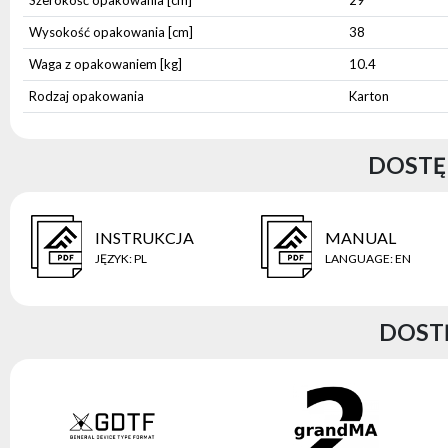
Szerokość opakowania [cm]
29
Wysokość opakowania [cm]
38
Waga z opakowaniem [kg]
10.4
Rodzaj opakowania
Karton
DOSTĘP
INSTRUKCJA
MANUAL
JĘZYK
:
PL
LANGUAGE
:
EN
DOST