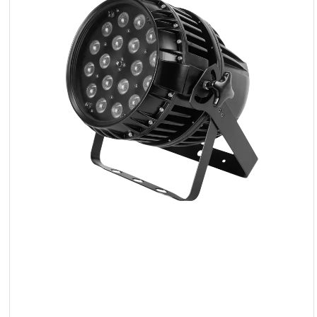
LED
Akcesoria
Oświetlenie
Ekspozycyjne
Lasery
Stroboskopy
Reflektory
Prowadzące
Reflektory
Retro
Sterowniki
DMX
Reflektory
Bateryjne
Outlet
Archiwum