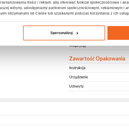
rsonalizowania treści i reklam, aby oferować funkcje społecznościowe i ana
z naszej witryny, udostępniamy partnerom społecznościowym, reklamowym i a
Chłodzenie
nymi otrzymanymi od Ciebie lub uzyskanymi podczas korzystania z ich usług
Długość [cm]
Szerokość [cm]
Spersonalizuj
Wysokość [cm]
Waga [kg]
Zawartość Opakowania
Instrukcja
Urządzenie
Uchwyty