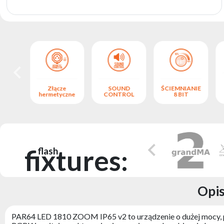
produktów
Złącze
SOUND
ŚCIEMNIANIE
NIUM
hermetyczne
CONTROL
8 BIT
fixtures:
flash
Opi
PAR64 LED 1810 ZOOM IP65 v2 to urządzenie o dużej mocy, pr