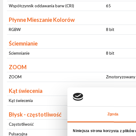
Współczynnik oddawania barw (CRI)
65
Płynne Mieszanie Kolorów
RGBW
8 bit
Ściemnianie
Ściemnianie
8 bit
ZOOM
ZOOM
Zmotoryzowany (
Kąt świecenia
Kąt świecenia
Zmienny (25-50⁰
Błysk - częstotliwość
Zgoda
Częstotliwość
1-20Hz
Niniejsza strona korzysta z plików
Pulsacyjna
Tak