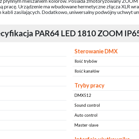
 z płynnym mieszaniem kolorów. Posiada zmotoryzowany ZOOM w
hą pracę. Urządzenie ma wbudowane hermetyczne złącza XLR wra
kabli zasilających. Dodatkowo, uniwersalny podwójny uchwyt umo
cyfikacja PAR64 LED 1810 ZOOM IP6
Sterowanie DMX
Ilość trybów
Ilość kanałów
Tryby pracy
DMX512
Sound control
Auto control
Master-slave