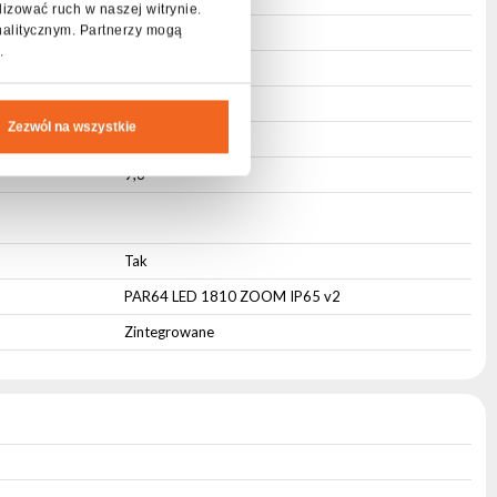
lizować ruch w naszej witrynie.
nalitycznym. Partnerzy mogą
Pasywne
.
33,5
31,5
Zezwól na wszystkie
25
9,8
Tak
PAR64 LED 1810 ZOOM IP65 v2
Zintegrowane