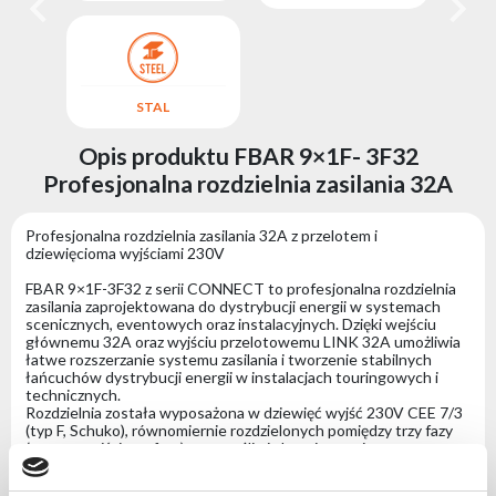
STAL
Opis produktu FBAR 9×1F- 3F32
Profesjonalna rozdzielnia zasilania 32A
Profesjonalna rozdzielnia zasilania 32A z przelotem i
dziewięcioma wyjściami 230V
FBAR 9×1F-3F32 z serii CONNECT to profesjonalna rozdzielnia
zasilania zaprojektowana do dystrybucji energii w systemach
scenicznych, eventowych oraz instalacyjnych. Dzięki wejściu
głównemu 32A oraz wyjściu przelotowemu LINK 32A umożliwia
łatwe rozszerzanie systemu zasilania i tworzenie stabilnych
łańcuchów dystrybucji energii w instalacjach touringowych i
technicznych.
Rozdzielnia została wyposażona w dziewięć wyjść 230V CEE 7/3
(typ F, Schuko), równomiernie rozdzielonych pomiędzy trzy fazy
(po trzy wyjścia na fazę), co umożliwia bezpieczne i
zrównoważone zasilanie urządzeń jednofazowych, takich jak
oświetlenie sceniczne, sprzęt audio, multimedia, sterowniki oraz