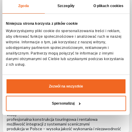
zaplecze techniczne.
Wytrzymała metalowa obudowa, przemysłowe komponenty oraz
Zgoda
Szczegóły
O plikach cookies
profesjonalne złącza zapewniają wysoką odporność mechaniczną
i niezawodność podczas intensywnej eksploatacji. Stopień
ochrony IP54 gwarantuje bezpieczną pracę w wymagających
Niniejsza strona korzysta z plików cookie
warunkach scenicznych, chroniąc urządzenie przed pyłem i
bryzgami wody.
Wykorzystujemy pliki cookie do spersonalizowania treści i reklam,
Rozdzielnie CONNECT są produkowane w Polsce zgodnie z
aby oferować funkcje społecznościowe i analizować ruch w naszej
wysokimi standardami jakości Flash-Butrym, zapewniając
witrynie. Informacje o tym, jak korzystasz z naszej witryny,
trwałość, bezpieczeństwo i stabilną pracę w profesjonalnych
udostępniamy partnerom społecznościowym, reklamowym i
systemach dystrybucji energii.
analitycznym. Partnerzy mogą połączyć te informacje z innymi
Najważniejsze cechy
danymi otrzymanymi od Ciebie lub uzyskanymi podczas korzystania
wejście zasilania CEE 32A – stabilne zasilanie systemów
z ich usług.
scenicznych i eventowych
wyjście przelotowe LINK 32A – możliwość zasilania kolejnych
rozdzielni
9 wyjść 230V CEE 7/3 (Schuko, typ F) – zasilanie urządzeń
jednofazowych
Zezwól na wszystkie
równomierny podział wyjść pomiędzy trzy fazy – stabilne i
zrównoważone obciążenie
wytrzymała obudowa metalowa – odporność na transport i
Spersonalizuj
użytkowanie
stopień ochrony IP54 – zabezpieczenie przed pyłem i bryzgami
wody
profesjonalna konstrukcja touringowa i rentalowa
możliwość integracji z systemami scenicznymi
produkcja w Polsce – wysoka jakość wykonania i niezawodność