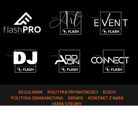
REGULAMIN
POLITYKA PRYWATNOŚCI
RODO
POLITYKA GWARANCYJNA
SERWIS
KONTAKT Z NAMI
MAPA STRONY
FLASH-BUTRYM SP.J.
SKARBIMIERZYCE 18
72-002 DOŁUJE
WOJ. ZACHODNIOPOMORSKIE
NIP: 8521821382