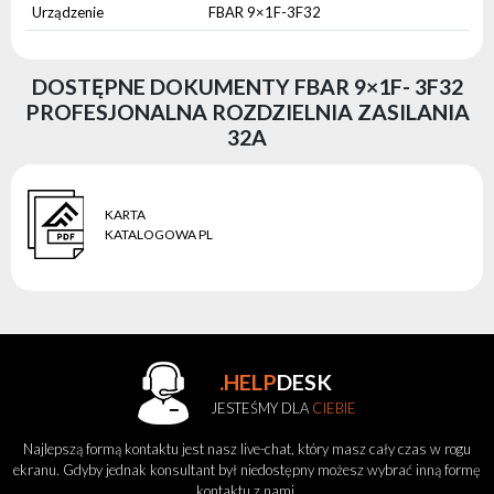
Urządzenie
FBAR 9×1F-3F32
DOSTĘPNE DOKUMENTY FBAR 9×1F- 3F32
PROFESJONALNA ROZDZIELNIA ZASILANIA
32A
KARTA
KATALOGOWA PL
.HELP
DESK
JESTEŚMY DLA
CIEBIE
Najlepszą formą kontaktu jest nasz live-chat, który masz cały czas w rogu
ekranu. Gdyby jednak konsultant był niedostępny możesz wybrać inną formę
kontaktu z nami.