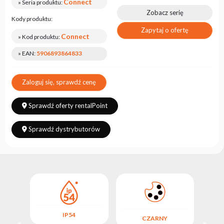
Connect
» Seria produktu:
Zobacz serię
Kody produktu:
Zapytaj o ofertę
Connect
» Kod produktu:
» EAN:
5906893864833
Zaloguj się, sprawdź cenę
Sprawdź oferty rentalPoint
Sprawdź dystrybutorów
IP54
CZARNY