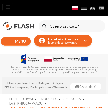
Wszystkie
produkty
Ruchome
Urządzenia
Panel użytkownika
MENU
Wytwornice
jesteś nie zalogowany/a
Reflektory
LED
Akcesoria
Flash-Butrym Spółka Jawna realizuje projekt dofinansowany z Europejskiego Funduszu Rozwoju
Regionalnego z poddziałania 1.1.
Oświetlenie
Ekspozycyjne
Eventsklep - oficjalnym dystrybutorem
Lasery
Czytaj dalej
Flash-Butrym !
Stroboskopy
FLASH-BUTRYM
PRODUKTY
AKCESORIA
Reflektory
DYSTRYBUCJA PRĄDU
Prowadzące
FBAR-9-1F-3F32-PROFESJONALNA-ROZDZIELNIA-ZASILANIA-