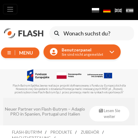
Alle
Produkte
Verschieben
von
Benutzerpanel
Geräten
MENU
Sie sind nicht angemeldet
Generatoren
Reflektoren
LED
Flash-Butrym Spółka Jawna führt im Rahmen der Untermaßnahme 1.1 ein vom Europäischen
Zubehör
Fonds für regionale Entwicklung kofinanziertes Projekt durch.
Ausstellungsbeleuchtung
Laser
Eventsklep – offizieller Distributor von
Lesen Sie
Flash-Butrym!
weiter
Blitze
Leitlichter
FLASH-BUTRYM
PRODUKTE
ZUBEHÖR
MACHTVERTEILUNG