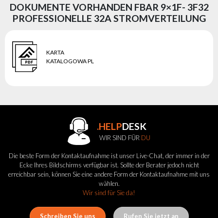
DOKUMENTE VORHANDEN FBAR 9×1F- 3F32
PROFESSIONELLE 32A STROMVERTEILUNG
KARTA
KATALOGOWA PL
.HELP
DESK
WIR SIND FÜR
DU
Die beste Form der Kontaktaufnahme ist unser Live-Chat, der immer in der
Ecke Ihres Bildschirms verfügbar ist. Sollte der Berater jedoch nicht
erreichbar sein, können Sie eine andere Form der Kontaktaufnahme mit uns
wählen.
Wir sind für Sie da!
Schreiben Sie uns
Rufen Sie jetzt an