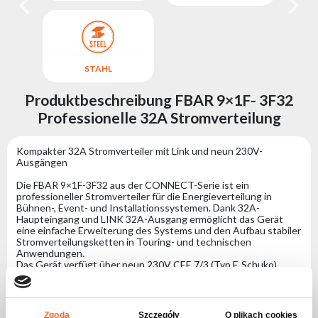
STAHL
Produktbeschreibung FBAR 9×1F- 3F32
Professionelle 32A Stromverteilung
Kompakter 32A Stromverteiler mit Link und neun 230V-
Ausgängen
Die FBAR 9×1F-3F32 aus der CONNECT-Serie ist ein
professioneller Stromverteiler für die Energieverteilung in
Bühnen-, Event- und Installationssystemen. Dank 32A-
Haupteingang und LINK 32A-Ausgang ermöglicht das Gerät
eine einfache Erweiterung des Systems und den Aufbau stabiler
Stromverteilungsketten in Touring- und technischen
Anwendungen.
Das Gerät verfügt über neun 230V CEE 7/3 (Typ F, Schuko)
Ausgänge, gleichmäßig auf drei Phasen verteilt mit jeweils drei
Ausgängen pro Phase. Dies gewährleistet eine sichere und
ausgewogene Stromversorgung für einphasige Geräte wie
Bühnenbeleuchtung, Audioequipment, Multimedia,
Zgoda
Szczegóły
O plikach cookies