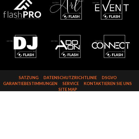
SATZUNG
DATENSCHUTZRICHTLINIE
DSGVO
GARANTIEBESTIMMUNGEN
SERVICE
KONTAKTIEREN SIE UNS
SITE MAP
FLASH-BUTRYM SP.J.
SKARBIMIERZYCE 18
72-002 DOŁUJE
WOJ. ZACHODNIOPOMORSKIE
NIP: 8521821382