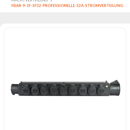
Reflektoren
FBAR-9-1F-3F32-PROFESSIONELLE-32A-STROMVERTEILUNG
Retro
DMX-
Controller
Reflektoren
Batteriebetrieben
Outlet
Produktarchiv
Suchen
zu
Nachricht
Portfolio
Über
die
Marke