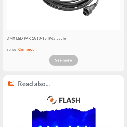
the
flash
brand
Statute
Contact
DMX LED PAR 1810/15 IP65 cable
Career
Series:
Connect
Service
Request
See more
Product
return
after
testing
Read also...
Leasing
Frequently
Asked
Questions