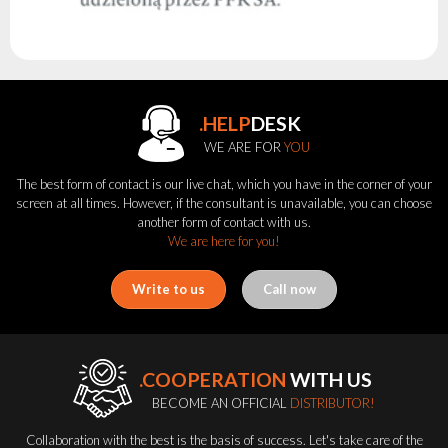
.HELP
DESK
WE ARE FOR
YOU
The best form of contact is our live chat, which you have in the corner of your
screen at all times. However, if the consultant is unavailable, you can choose
another form of contact with us.
We are here for you!
Write to us
Call now
.COOPERATION
WITH US
BECOME AN OFFICIAL
DISTRIBUTOR!
Collaboration with the best is the basis of success. Let's take care of the