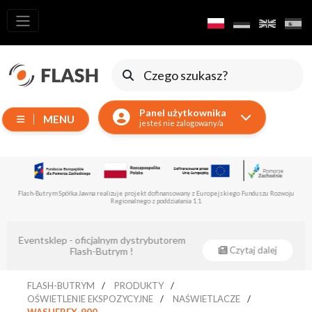
Wszystkie
produkty
Ruchome
Urządzenia
Panel użytkownika
MENU
Wytwornice
jesteś nie zalogowany/a
Reflektory
LED
Akcesoria
Flash-Butrym Spółka Jawna realizuje projekt dofinansowany z Europejskiego Funduszu Rozwoju
Regionalnego z poddziałania 1.1.
Oświetlenie
Ekspozycyjne
Eventsklep - oficjalnym dystrybutorem
Lasery
Czytaj dalej
Flash-Butrym !
Stroboskopy
FLASH-BUTRYM
PRODUKTY
Reflektory
OŚWIETLENIE EKSPOZYCYJNE
NAŚWIETLACZE
Prowadzące
WASHERFX-900