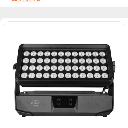
Reflektory
Retro
Sterowniki
DMX
Reflektory
Bateryjne
Outlet
Archiwum
produktów
Zobacz
także
Aktualności
Portfolio
O