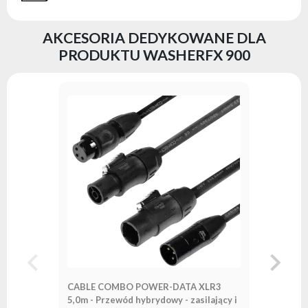
AKCESORIA DEDYKOWANE DLA
PRODUKTU WASHERFX 900
CABLE P
TRUECON 
dalej
Seria:
Co
CABLE COMBO POWER-DATA XLR3
5,0m - Przewód hybrydowy - zasilający i