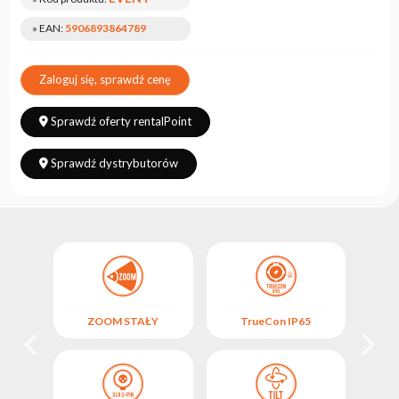
» EAN:
5906893864789
Zaloguj się, sprawdź cenę
Sprawdź oferty rentalPoint
Sprawdź dystrybutorów
ZOOM STAŁY
TrueCon IP65
SO
OL