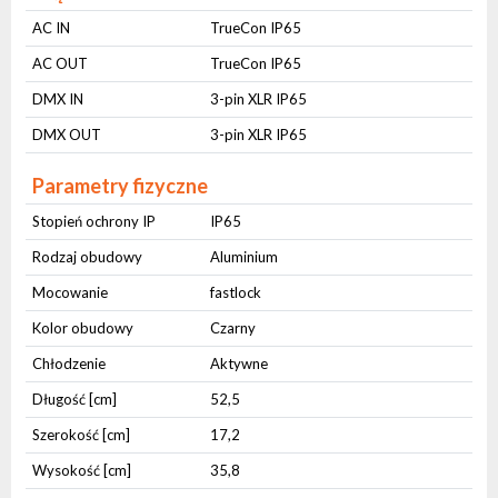
AC IN
TrueCon IP65
AC OUT
TrueCon IP65
DMX IN
3-pin XLR IP65
DMX OUT
3-pin XLR IP65
Parametry fizyczne
Stopień ochrony IP
IP65
Rodzaj obudowy
Aluminium
Mocowanie
fastlock
Kolor obudowy
Czarny
Chłodzenie
Aktywne
Długość [cm]
52,5
Szerokość [cm]
17,2
Wysokość [cm]
35,8