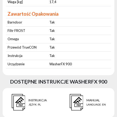
Waga [kg]
17,4
Zawartość Opakowania
Barndoor
Tak
Filtr FROST
Tak
Omega
Tak
Przewód TrueCON
Tak
Instrukcja
Tak
Urządzenie
WasherFX 900
DOSTĘPNE INSTRUKCJE WASHERFX 900
INSTRUKCJA
MANUAL
JĘZYK
:
PL
LANGUAGE
:
EN