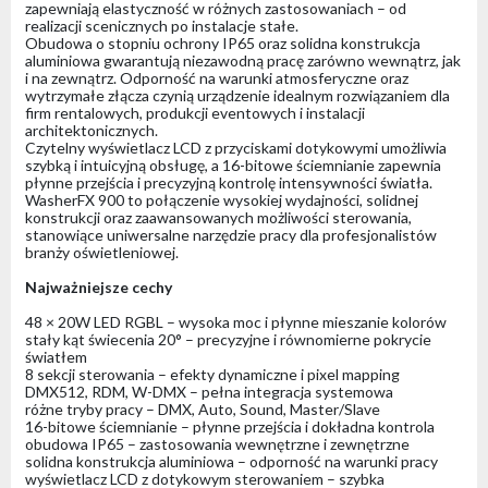
zapewniają elastyczność w różnych zastosowaniach – od
realizacji scenicznych po instalacje stałe.
Obudowa o stopniu ochrony IP65 oraz solidna konstrukcja
aluminiowa gwarantują niezawodną pracę zarówno wewnątrz, jak
i na zewnątrz. Odporność na warunki atmosferyczne oraz
wytrzymałe złącza czynią urządzenie idealnym rozwiązaniem dla
firm rentalowych, produkcji eventowych i instalacji
architektonicznych.
Czytelny wyświetlacz LCD z przyciskami dotykowymi umożliwia
szybką i intuicyjną obsługę, a 16-bitowe ściemnianie zapewnia
płynne przejścia i precyzyjną kontrolę intensywności światła.
WasherFX 900 to połączenie wysokiej wydajności, solidnej
konstrukcji oraz zaawansowanych możliwości sterowania,
stanowiące uniwersalne narzędzie pracy dla profesjonalistów
branży oświetleniowej.
Najważniejsze cechy
48 × 20W LED RGBL – wysoka moc i płynne mieszanie kolorów
stały kąt świecenia 20° – precyzyjne i równomierne pokrycie
światłem
8 sekcji sterowania – efekty dynamiczne i pixel mapping
DMX512, RDM, W-DMX – pełna integracja systemowa
różne tryby pracy – DMX, Auto, Sound, Master/Slave
16-bitowe ściemnianie – płynne przejścia i dokładna kontrola
obudowa IP65 – zastosowania wewnętrzne i zewnętrzne
solidna konstrukcja aluminiowa – odporność na warunki pracy
wyświetlacz LCD z dotykowym sterowaniem – szybka