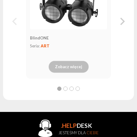
BlindONE
Seria:
ART
Zobacz więcej
.HELP
DESK
JESTEŚMY DLA
CIEBIE