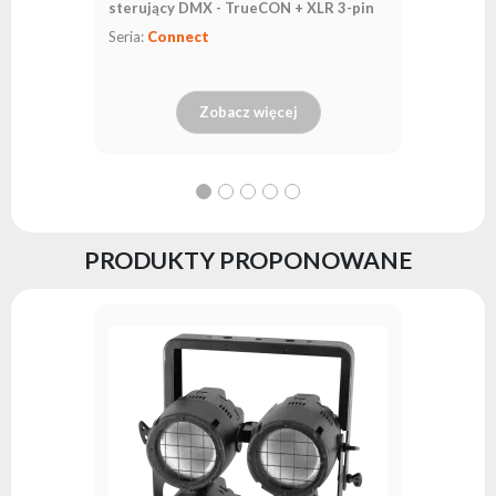
sterujący DMX - TrueCON + XLR 3-pin
Seria:
Connect
Zobacz więcej
PRODUKTY PROPONOWANE
StrobeFX
Seria:
AR