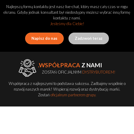
Najlepszą formą kontaktu jest nasz live-chat, który masz cały czas w rogu
ekranu. Gdyby jednak konsultant był niedostępny możesz wybrać inną formę
kontaktu z nami.
Jesteśmy dla Ciebie!
Napisz do nas
Zadzwoń teraz
.WSPÓŁPRACA
Z NAMI
ZOSTAŃ OFICJALNYM
DYSTRYBUTOREM!
Współpraca z najlepszymi to podstawa sukcesu. Zadbajmy wspólnie o
rozwój naszych marek! Wspieraj rozwój oraz dystrybucję marki.
Zostań
oficjalnym partnerem grupy.
Zostań dystrybutorem