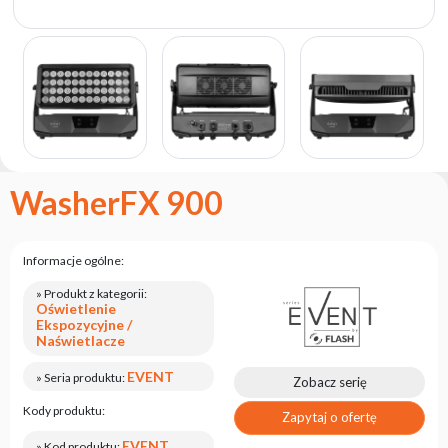
marce
flash
Regulamin
Kontakt
Kariera
Zgłoszenie
Serwisowe
WasherFX 900
Zwrot
produktu
po
Informacje ogólne:
testach
» Produkt z kategorii:
Leasing
Oświetlenie
Ekspozycyjne /
Częste
Naświetlacze
Pytania
EVENT
» Seria produktu:
Zobacz serię
Wybierz
Kody produktu:
Zapytaj o ofertę
serię
EVENT
» Kod produktu: