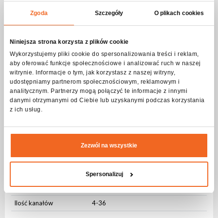
Płynne Mieszanie Kolorów
Zgoda
Szczegóły
O plikach cookies
RGBL
16 bit
Ściemnianie
Niniejsza strona korzysta z plików cookie
Wykorzystujemy pliki cookie do spersonalizowania treści i reklam,
Ściemnianie
16 bit
aby oferować funkcje społecznościowe i analizować ruch w naszej
witrynie. Informacje o tym, jak korzystasz z naszej witryny,
Kąt świecenia
udostępniamy partnerom społecznościowym, reklamowym i
analitycznym. Partnerzy mogą połączyć te informacje z innymi
Kąt świecenia
Stały (20⁰)
danymi otrzymanymi od Ciebie lub uzyskanymi podczas korzystania
z ich usług.
Błysk - częstotliwość
Częstotliwość
0Hz-20Hz
Zezwól na wszystkie
Losowa
Tak
Sterowanie DMX
Spersonalizuj
Ilość trybów
6
Ilość kanałów
4-36