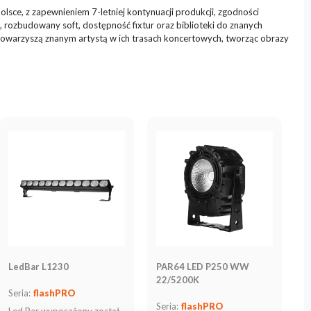
ce, z zapewnieniem 7-letniej kontynuacji produkcji, zgodności
rozbudowany soft, dostępność fixtur oraz biblioteki do znanych
towarzyszą znanym artystą w ich trasach koncertowych, tworząc obrazy
LedBar L1230
PAR64 LED P250 WW
22/5200K
Seria:
flashPRO
Seria:
flashPRO
Led Bar wyposażony został