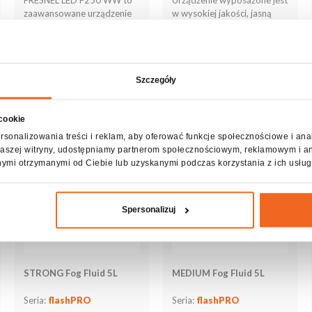
zaawansowane urządzenie
w wysokiej jakości, jasną
wyposażone w wysokiej
diodę LED COB 300W UV.
jakości diodę LED COB o
mocy 250W
Szczegóły
Zobacz więcej
Zobacz więcej
 cookie
rsonalizowania treści i reklam, aby oferować funkcje społecznościowe i ana
z naszej witryny, udostępniamy partnerom społecznościowym, reklamowym i a
nymi otrzymanymi od Ciebie lub uzyskanymi podczas korzystania z ich usług
Spersonalizuj
STRONG Fog Fluid 5L
MEDIUM Fog Fluid 5L
Seria:
flashPRO
Seria:
flashPRO