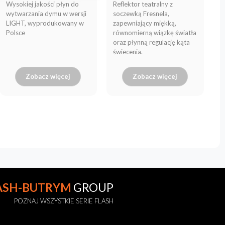
Wysokiej jakości płyn do
Reflektor teatralny z
wytwarzania dymu w wersji
soczewką Fresnela,
LIGHT, wyprodukowany w
zapewniający miękką,
Polsce
równomierną wiązkę światła
oraz płynną regulację kąta
świecenia.
Zobacz więcej
Zobacz więcej
ASH-BUTRYM
GROUP
POZNAJ WSZYSTKIE SERIE FLASH