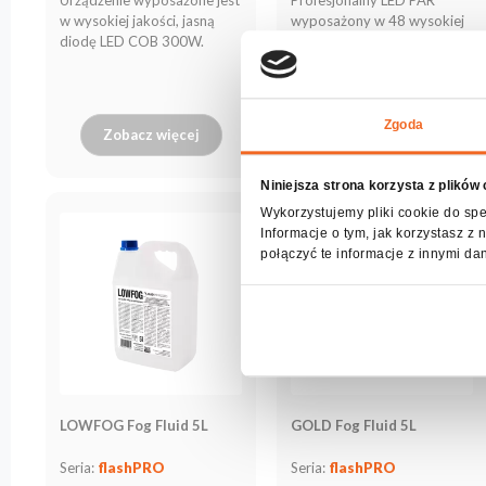
produktów
w wysokiej jakości, jasną
wyposażony w 48 wysokiej
diodę LED COB 300W.
jakości diod LED o mocy
3W.
Zgoda
Zobacz więcej
Zobacz więcej
Niniejsza strona korzysta z plików
Wykorzystujemy pliki cookie do spe
Informacje o tym, jak korzystasz 
połączyć te informacje z innymi da
LOWFOG Fog Fluid 5L
GOLD Fog Fluid 5L
Seria:
flashPRO
Seria:
flashPRO