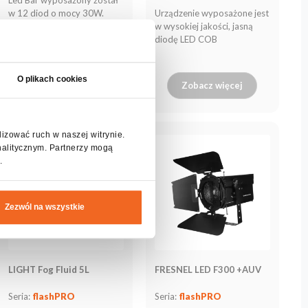
w 12 diod o mocy 30W.
Urządzenie wyposażone jest
w wysokiej jakości, jasną
diodę LED COB
O plikach cookies
Zobacz więcej
Zobacz więcej
lizować ruch w naszej witrynie.
nalitycznym. Partnerzy mogą
.
Zezwól na wszystkie
LIGHT Fog Fluid 5L
FRESNEL LED F300 +AUV
Seria:
flashPRO
Seria:
flashPRO