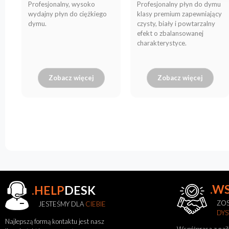
Profesjonalny, wysoko
Profesjonalny płyn do dymu
wydajny płyn do ciężkiego
klasy premium zapewniający
dymu.
czysty, biały i powtarzalny
efekt o zbalansowanej
charakterystyce.
Zobacz więcej
Zobacz więcej
.W
.HELP
DESK
ZOS
JESTEŚMY DLA
CIEBIE
DY
Najlepszą formą kontaktu jest nasz
Współpraca z naj