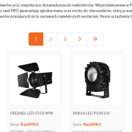
ynierów przy współpracy doświadczonych realizatorów. Wyprodukowane w Pols
z serii PRO gwarantują zgodne menu oraz mody do sterowników, cichą prace, 
iowców pracujących przy oprawach największych wydarzeń. Nasze urządzenia 
1
2
3
FRESNEL LED F250 WW
PAR64 LED P300 UV
Seria:
flashPRO
Seria:
flashPRO
FRESNEL LED F250 WW to
Urządzenie wyposażone jest