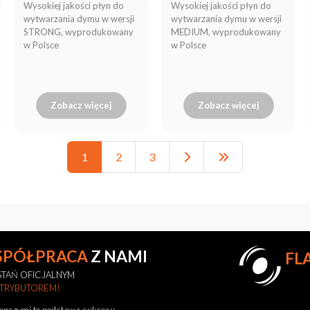
Wysokiej jakości płyn do
Wysokiej jakości płyn do
wytwarzania dymu w wersji
wytwarzania dymu w wersji
STRONG, wyprodukowany
MEDIUM, wyprodukowany
w Polsce
w Polsce
Zobacz więcej
Zobacz więcej
1
2
3
SPÓŁPRACA
Z NAMI
FL
TAŃ OFICJALNYM
STRYBUTOREM!
lepszymi to podstawa sukcesu.