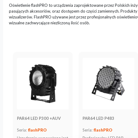
LED
Oświetlenie flashPRO to urządzenia zaprojektowane przez Polskich inż
Akcesoria
pasujących akcesoriów, oraz dostępem do części zamiennych. Produkty 
wizualizerów. FlashPRO używane jest przez profesjonalnych oświetlen
Oświetlenie
wizualne zachwycające niezliczoną ilość osób.
Ekspozycyjne
Lasery
Stroboskopy
Reflektory
Prowadzące
Reflektory
Retro
Sterowniki
DMX
Reflektory
Bateryjne
PAR64 LED P300 +AUV
PAR64 LED P483
Outlet
Seria:
flashPRO
Seria:
flashPRO
Archiwum
Urządzenie wyposażone jest
Profesjonalny LED PAR