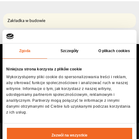
Reflektory
Retro
Zakładka w budowie
Sterowniki
DMX
Reflektory
Bateryjne
Zgoda
Szczegóły
O plikach cookies
Outlet
.HELP
DESK
JESTEŚMY DLA
CIEBIE
Archiwum
Niniejsza strona korzysta z plików cookie
produktów
Najlepszą formą kontaktu jest nasz live-chat, który masz cały czas w rogu
Wykorzystujemy pliki cookie do spersonalizowania treści i reklam,
ekranu. Gdyby jednak konsultant był niedostępny możesz wybrać inną formę
aby oferować funkcje społecznościowe i analizować ruch w naszej
Zobacz
kontaktu z nami.
witrynie. Informacje o tym, jak korzystasz z naszej witryny,
Jesteśmy dla Ciebie!
udostępniamy partnerom społecznościowym, reklamowym i
także
analitycznym. Partnerzy mogą połączyć te informacje z innymi
danymi otrzymanymi od Ciebie lub uzyskanymi podczas korzystania
Napisz do nas
Zadzwoń teraz
z ich usług.
Aktualności
Portfolio
O
Zezwól na wszystkie
.WSPÓŁPRACA
Z NAMI