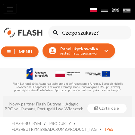
Wszystkie
produkty
Ruchome
Urządzenia
Panel użytkownika
MENU
Wytwornice
jesteś nie zalogowany/a
Reflektory
LED
Akcesoria
Flash-Butrym Spółka Jawna realizuje projekt dofinansowany z Funduszy Europejskich dla
Nowoczesnej Gospodarki z działania Promocja marki innowacyjnych MŚP, pt. „Rozwój
Oświetlenie
przedsiębiorstwa Flash-Butrym Sp.J. przez promocję marki na rynkach eksportowych”
Ekspozycyjne
Nowy partner Flash-Butrym – Adagio
Lasery
Czytaj dalej
PRO w Hiszpanii, Portugalii i we Włoszech
Stroboskopy
FLASH-BUTRYM
PRODUKTY
Reflektory
FLASHBUTRYM.BREADCRUMB.PRODUCT_TAG
IP65
Prowadzące