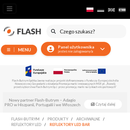
Wszystkie
produkty
Ruchome
Urządzenia
Panel użytkownika
MENU
Wytwornice
jesteś nie zalogowany/a
Reflektory
LED
Akcesoria
Flash-Butrym Spółka Jawna realizuje projekt dofinansowany z Europejskiego Funduszu Rozwoju
Regionalnego z poddziałania 1.1.
Oświetlenie
Ekspozycyjne
…
Eventsklep - oficjalnym dystrybutorem
Lasery
Czytaj dalej
Flash-Butrym !
Stroboskopy
FLASH-BUTRYM
PRODUKTY
ARCHIWALNE
Reflektory
REFLEKTORY LED
REFLEKTORY LED BAR
Prowadzące