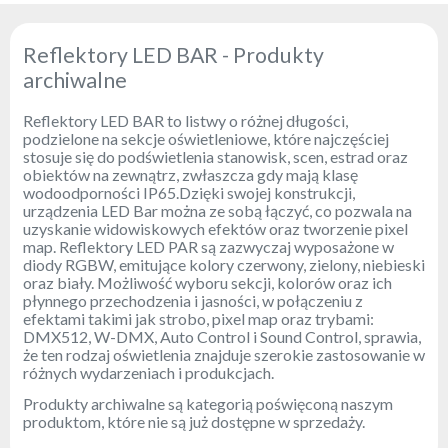
Reflektory
Retro
Reflektory LED BAR - Produkty
archiwalne
Sterowniki
DMX
Reflektory LED BAR to listwy o różnej długości,
Reflektory
podzielone na sekcje oświetleniowe, które najczęściej
Bateryjne
stosuje się do podświetlenia stanowisk, scen, estrad oraz
obiektów na zewnątrz, zwłaszcza gdy mają klasę
Outlet
wodoodporności IP65.Dzięki swojej konstrukcji,
urządzenia LED Bar można ze sobą łączyć, co pozwala na
Archiwum
uzyskanie widowiskowych efektów oraz tworzenie pixel
produktów
map. Reflektory LED PAR są zazwyczaj wyposażone w
diody RGBW, emitujące kolory czerwony, zielony, niebieski
oraz biały. Możliwość wyboru sekcji, kolorów oraz ich
Zobacz
płynnego przechodzenia i jasności, w połączeniu z
także
efektami takimi jak strobo, pixel map oraz trybami:
DMX512, W-DMX, Auto Control i Sound Control, sprawia,
że ten rodzaj oświetlenia znajduje szerokie zastosowanie w
Aktualności
różnych wydarzeniach i produkcjach.
Portfolio
Produkty archiwalne są kategorią poświęconą naszym
produktom, które nie są już dostępne w sprzedaży.
O