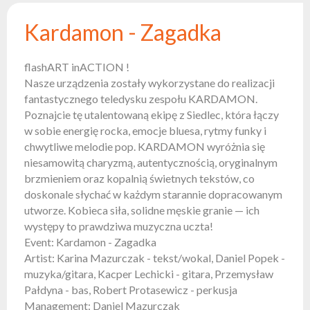
Reflektory
Kardamon - Zagadka
Retro
Sterowniki
flashART inACTION !
DMX
Nasze urządzenia zostały wykorzystane do realizacji
Reflektory
fantastycznego teledysku zespołu KARDAMON.
Bateryjne
Poznajcie tę utalentowaną ekipę z Siedlec, która łączy
Outlet
w sobie energię rocka, emocje bluesa, rytmy funky i
chwytliwe melodie pop. KARDAMON wyróżnia się
Archiwum
niesamowitą charyzmą, autentycznością, oryginalnym
produktów
brzmieniem oraz kopalnią świetnych tekstów, co
doskonale słychać w każdym starannie dopracowanym
Zobacz
utworze. Kobieca siła, solidne męskie granie — ich
także
występy to prawdziwa muzyczna uczta!
Event: Kardamon - Zagadka
Aktualności
Artist: Karina Mazurczak - tekst/wokal, Daniel Popek -
muzyka/gitara, Kacper Lechicki - gitara, Przemysław
Portfolio
Pałdyna - bas, Robert Protasewicz - perkusja
O
Management: Daniel Mazurczak