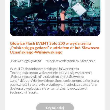
Głowice Flash EVENT Solo 200 w wydarzeniu
„Polska sięga gwiazd” z udziałem dr inż. Sławosza
Uznańskiego-Wiśniewskiego
„Polska sięga gwiazd” – relacja z wydarzenia w Szczecinie
W Auli Zachodniopomorskiego Uniwersytetu
Technologicznego w Szczecinie odbyło się wydarzenie
„Polska sięga gwiazd” z udziałem dr inż. Sławosza
Uznańskiego-Wiśniewskiego. Spotkanie zgromadziło liczną
publiczność i stworzyło wyjątkową, inspirującą atmosferę,
doskonale wpisującą się w tematykę nowoczesnych
technologii i nauki.
Czytaj dalej