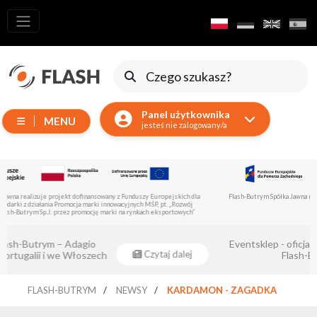
Wszystkie
produkty
Ruchome
Urządzenia
Panel użytkownika
MENU
Wytwornice
jesteś nie zalogowany/a
Reflektory
LED
Akcesoria
Flash-Butrym Spółka Jawna realizuje projekt dofinansowany z Europejskiego Funduszu Rozwoju
Regionalnego z poddziałania 1.1.
Oświetlenie
Ekspozycyjne
…
Eventsklep - oficjalnym dystrybutorem
Lasery
Czytaj dalej
Flash-Butrym !
…
Stroboskopy
FLASH-BUTRYM
NEWSY
KARDAMON - ZAGADKA
Reflektory
Prowadzące