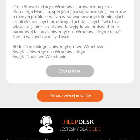
Firma Show-Factory z Wrocławia, prowadzona przez
Marcelego Maniaka, specjalizująca się w produkcji eventów
o różnym profilu — w tym w zaawansowanych iluminacjach
architektonicznych oraz projektach łączących światło z
wizualizacjami — zrealizowała wyjątkowe podświetlenie
barokowej fasady Uniwersytetu Wrocławskiego z okazji
trzech ważnych uroczystości:
80-lecia polskiego Uniwersytetu we Wrocławiu
Święta Uniwersytetu Wrocławskiego
Święta Nauki we Wrocławiu
Czytaj dalej
Zobacz więcej newsów
.HELP
DESK
JESTEŚMY DLA
CIEBIE