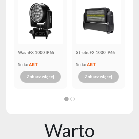
WashFX 1000 IP65
StrobeFX 1000 IP65
Sp
Seria:
ART
Seria:
ART
Se
Zobacz więcej
Zobacz więcej
Warto