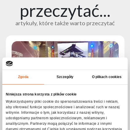
przeczytać...
artykuły, które także warto przeczytać
Zgoda
Szczegóły
O plikach cookies
Niniejsza strona korzysta z plików cookie
Wykorzystujemy pliki cookie do spersonalizowania treści i reklam,
aby oferować funkcje społecznościowe i analizować ruch w naszej
witrynie. Informacje o tym, jak korzystasz z naszej witryny,
udostępniamy partnerom społecznościowym, reklamowym i
Flash-Butrym na MIR 2026 – nowe partnerstwo i
obecność na stoisku Adagio PRO
analitycznym. Partnerzy mogą połączyć te informacje z innymi
danymi otrzymanymi od Ciebie lub uzyskanymi podczas korzystania