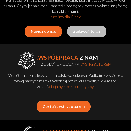
Najlepszą formą kontaktu jest nasz live-chat, który masz cały czas w rogu
ekranu. Gdyby jednak konsultant był niedostępny możesz wybrać inną formę
kontaktu z nami.
Jesteśmy dla Ciebie!
Napisz do nas
Zadzwoń teraz
.WSPÓŁPRACA
Z NAMI
ZOSTAŃ OFICJALNYM
DYSTRYBUTOREM!
Współpraca z najlepszymi to podstawa sukcesu. Zadbajmy wspólnie o
rozwój naszych marek! Wspieraj rozwój oraz dystrybucję marki.
Zostań
oficjalnym partnerem grupy.
Zostań dystrybutorem