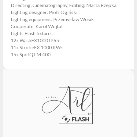
marce
Directing, Cinematography, Editing: Marta Rzepka
flash
Lighting designer: Piotr Ogiński
Regulamin
Lighting equipment: Przemysław Wosik
Cooperate: Karol Wojtal
Kontakt
Lights Flash fixtures:
Kariera
12x WashFX1000 IP65
11x StrobeFX 1000 IP65
Zgłoszenie
15x SpotQTM 400
Serwisowe
Zwrot
produktu
po
testach
Leasing
Częste
Pytania
Wybierz
serię