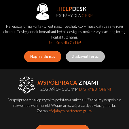
.HELP
DESK
JESTEŚMY DLA
CIEBIE
Najlepszą formą kontaktu jest nasz live-chat, który masz cały czas w rogu
ekranu. Gdyby jednak konsultant był niedostępny możesz wybrać inną formę
kontaktu z nami.
Jesteśmy dla Ciebie!
Napisz do nas
Zadzwoń teraz
.WSPÓŁPRACA
Z NAMI
ZOSTAŃ OFICJALNYM
DYSTRYBUTOREM!
Współpraca z najlepszymi to podstawa sukcesu. Zadbajmy wspólnie o
rozwój naszych marek! Wspieraj rozwój oraz dystrybucję marki.
Zostań
oficjalnym partnerem grupy.