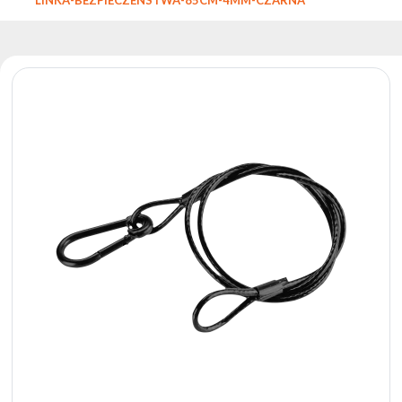
Reflektory
Retro
Sterowniki
DMX
Reflektory
Bateryjne
Outlet
Archiwum
produktów
Zobacz
także
Aktualności
Portfolio
O