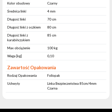
Kolor obudowy
Czarny
Średnica linki
4 mm
Długość linki
70 cm
Długość linki z oczkiem
80 cm
Długość linki z
85 cm
karabińczykiem
Max obciążenie
100 kg
Waga [kg]
0,10
Zawartość Opakowania
Rodzaj Opakowania
Foliopak
Uchwyty
Linka Bezpieczeństwa 85cm/4mm
Czarna