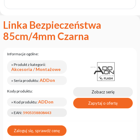
marce
flash
Regulamin
Linka Bezpieczeństwa
Kontakt
85cm/4mm Czarna
Kariera
Zgłoszenie
Informacje ogólne:
Serwisowe
» Produkt z kategorii:
Zwrot
Akcesoria / Montażowe
produktu
po
ADDon
» Seria produktu:
testach
Kody produktu:
Zobacz serię
Leasing
ADDon
» Kod produktu:
Zapytaj o ofertę
Częste
Pytania
» EAN:
5905358808443
Wybierz
Zaloguj się, sprawdź cenę
serię