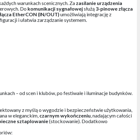
 każdych warunkach scenicznych. Za
zasilanie urządzenia
enerowych. Do
komunikacji sygnałowej
służą
3-pinowe złącza
łącza EtherCON (IN/OUT)
umożliwiają integrację z
figuracji i ułatwia zarządzanie systemem.
nkach – od scen i klubów, po festiwale i iluminacje budynków.
jektowany z myślą o wygodzie i bezpieczeństwie użytkowania,
mana w eleganckim,
czarnym wykończeniu
, nadającym całości
pieczne sztaplowanie
(stockowanie). Dodatkowo
oriów: