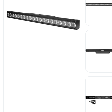
LED
Akcesoria
Oświetlenie
Ekspozycyjne
Lasery
Stroboskopy
Reflektory
Prowadzące
Reflektory
Retro
Sterowniki
DMX
Reflektory
Bateryjne
Outlet
Archiwum