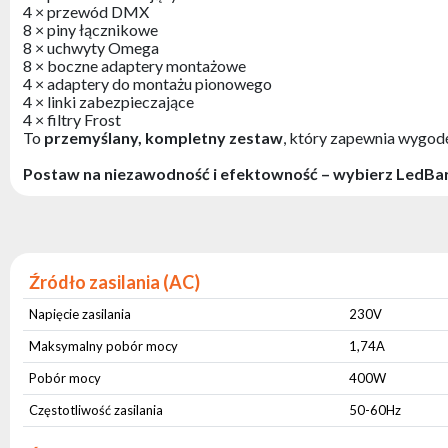
4 × przewód DMX
8 × piny łącznikowe
8 × uchwyty Omega
8 × boczne adaptery montażowe
4 × adaptery do montażu pionowego
4 × linki zabezpieczające
4 × filtry Frost
To
przemyślany, kompletny zestaw
, który zapewnia wygod
Postaw na niezawodność i efektowność – wybierz LedBar
Źródło zasilania (AC)
Napięcie zasilania
230V
Maksymalny pobór mocy
1,74A
Pobór mocy
400W
Częstotliwość zasilania
50-60Hz