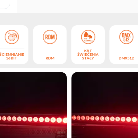
KĄT
ŚCIEMNIANIE
ŚWIECENIA
16 BIT
RDM
STAŁY
DMX512