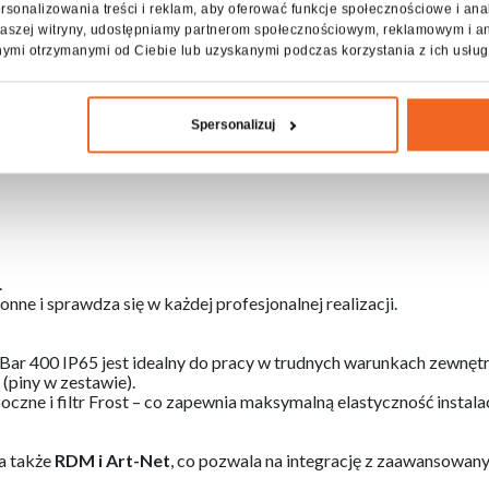
rsonalizowania treści i reklam, aby oferować funkcje społecznościowe i ana
z naszej witryny, udostępniamy partnerom społecznościowym, reklamowym i a
nymi otrzymanymi od Ciebie lub uzyskanymi podczas korzystania z ich usług
 zaprojektowany z myślą o wymagających zastosowaniach scenic
 wysoki współczynnik CRI (74,9).
owym
makrom efektów
, urządzenie pozwala na tworzenie spekta
Spersonalizuj
.
nne i sprawdza się w każdej profesjonalnej realizacji.
dBar 400 IP65 jest idealny do pracy w trudnych warunkach zewnę
ą
(piny w zestawie).
zne i filtr Frost – co zapewnia maksymalną elastyczność instalac
 a także
RDM i Art-Net
, co pozwala na integrację z zaawansowany