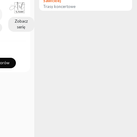
Sawickiej
Trasy koncertowe
Zobacz
serię
torów