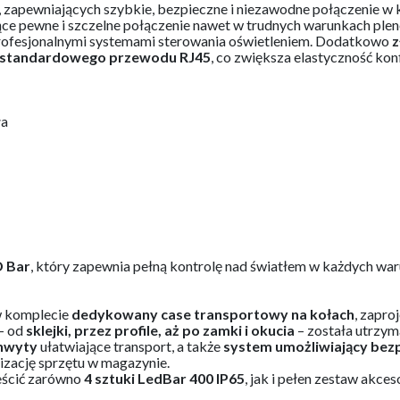
, zapewniających szybkie, bezpieczne i niezawodne połączenie w
ące pewne i szczelne połączenie nawet w trudnych warunkach pl
profesjonalnymi systemami sterowania oświetleniem. Dodatkowo
z
standardowego przewodu RJ45
, co zwiększa elastyczność kon
ła
D Bar
, który zapewnia pełną kontrolę nad światłem w każdych waru
w komplecie
dedykowany case transportowy na kołach
, zapro
– od
sklejki, przez profile, aż po zamki i okucia
– została utrzy
hwyty
ułatwiające transport, a także
system umożliwiający bez
nizację sprzętu w magazynie.
eścić zarówno
4 sztuki LedBar 400 IP65
, jak i pełen zestaw akces