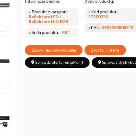
Informacje ogólne:
Kody produktu:
» Produkt z kategorii:
» Kod produktu:
Reflektory LED /
F7200223
Reflektory LED BAR
» EAN:
5905358808719
» Seria produktu:
ART
Zaloguj się, sprawdź cenę
Zapytaj o ofertę
Sprawdź oferty rentalPoint
Sprawdź dystrybu