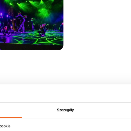
Szczegóły
Opis produktu LedBar 400 IP65
 cookie