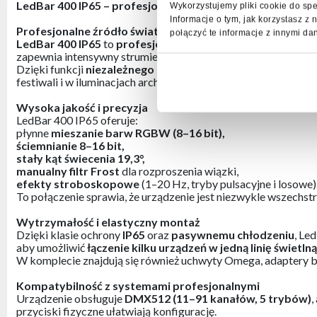
LedBar 400 IP65 – profesjonalny i wydajny LED Bar
Wykorzystujemy pliki cookie do spe
Informacje o tym, jak korzystasz 
Profesjonalne źródło światła RGBW
połączyć te informacje z innymi da
LedBar 400 IP65
to
profesjonalny LED Bar o mocy 400W
,
zapewnia intensywny strumień światła, pełną paletę barw oraz
Dzięki funkcji
niezależnego sterowania 20 pikselami
i got
festiwali i w iluminacjach architektonicznych.
Wysoka jakość i precyzja
LedBar 400 IP65 oferuje:
płynne
mieszanie barw RGBW (8–16 bit),
ściemnianie 8–16 bit,
stały kąt świecenia 19,3°,
manualny filtr Frost
dla rozproszenia wiązki,
efekty stroboskopowe
(1–20 Hz, tryby pulsacyjne i losowe)
To połączenie sprawia, że urządzenie jest niezwykle wszechstro
Wytrzymałość i elastyczny montaż
Dzięki klasie ochrony
IP65
oraz
pasywnemu chłodzeniu
, Le
aby umożliwić
łączenie kilku urządzeń w jedną linię świetln
W komplecie znajdują się również uchwyty Omega, adaptery boc
Kompatybilność z systemami profesjonalnymi
Urządzenie obsługuje
DMX512 (11–91 kanałów, 5 trybów)
,
przyciski fizyczne ułatwiają konfigurację.