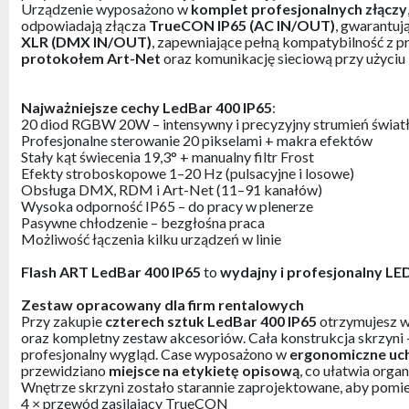
Urządzenie wyposażono w
komplet profesjonalnych złączy
odpowiadają złącza
TrueCON IP65 (AC IN/OUT)
, gwarantuj
XLR (DMX IN/OUT)
, zapewniające pełną kompatybilność z 
protokołem Art-Net
oraz komunikację sieciową przy użyciu
Najważniejsze cechy LedBar 400 IP65
:
20 diod RGBW 20W – intensywny i precyzyjny strumień świat
Profesjonalne sterowanie 20 pikselami + makra efektów
Stały kąt świecenia 19,3° + manualny filtr Frost
Efekty stroboskopowe 1–20 Hz (pulsacyjne i losowe)
Obsługa DMX, RDM i Art-Net (11–91 kanałów)
Wysoka odporność IP65 – do pracy w plenerze
Pasywne chłodzenie – bezgłośna praca
Możliwość łączenia kilku urządzeń w linie
Flash ART LedBar 400 IP65
to
wydajny i profesjonalny LE
Zestaw opracowany dla firm rentalowych
Przy zakupie
czterech sztuk LedBar 400 IP65
otrzymujesz 
oraz kompletny zestaw akcesoriów. Cała konstrukcja skrzyni 
profesjonalny wygląd. Case wyposażono w
ergonomiczne uc
przewidziano
miejsce na etykietę opisową
, co ułatwia orga
Wnętrze skrzyni zostało starannie zaprojektowane, aby pomi
4 × przewód zasilający TrueCON