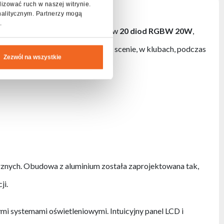
lizować ruch w naszej witrynie.
nalitycznym. Partnerzy mogą
.
znych i plenerowych. Wyposażony w
20 diod RGBW 20W
,
kularnych pokazów świetlnych na scenie, w klubach, podczas
Zezwól na wszystkie
trznych. Obudowa z aluminium została zaprojektowana tak,
ji.
mi systemami oświetleniowymi. Intuicyjny panel LCD i