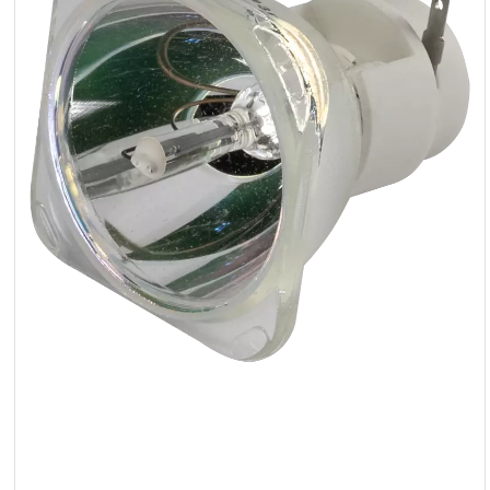
LED
Akcesoria
Oświetlenie
Ekspozycyjne
Lasery
Stroboskopy
Reflektory
Prowadzące
Reflektory
Retro
Sterowniki
DMX
Reflektory
Bateryjne
Outlet
Archiwum