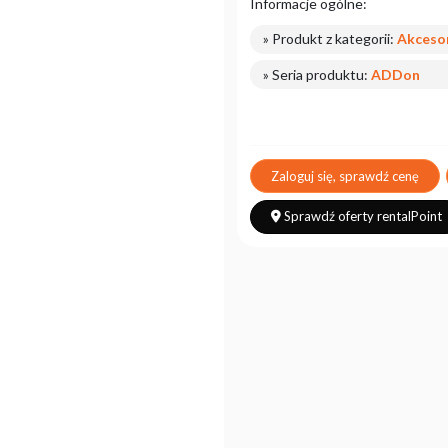
Informacje ogólne:
» Produkt z kategorii:
Akceso
» Seria produktu:
ADDon
Zaloguj się, sprawdź cenę
Sprawdź oferty rentalPoint