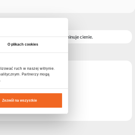
i intensywne światło oraz eliminuje cienie.
O plikach cookies
lizować ruch w naszej witrynie.
nalitycznym. Partnerzy mogą
.
Zezwól na wszystkie