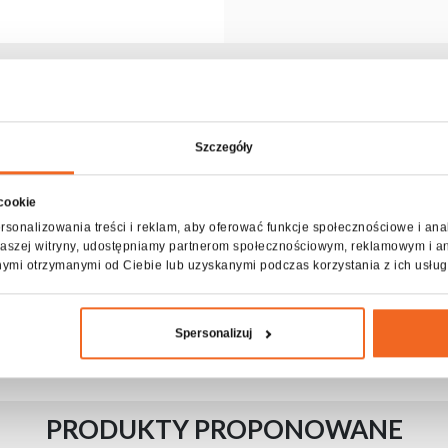
Opis produktu LAMP 10R
dykowana do głowicy marki Flash-Butrym. Wytwarza bardzo jasne 
Szczegóły
Specyfikacja LAMP 10R
 cookie
rsonalizowania treści i reklam, aby oferować funkcje społecznościowe i ana
z naszej witryny, udostępniamy partnerom społecznościowym, reklamowym i a
nymi otrzymanymi od Ciebie lub uzyskanymi podczas korzystania z ich usług
Spersonalizuj
PRODUKTY PROPONOWANE