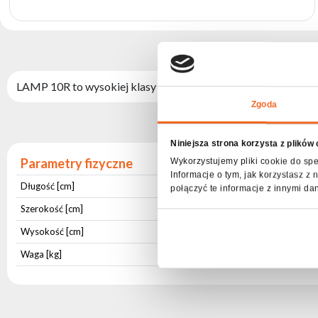
produktów
LAMP 10R to wysokiej klasy żarówka wyładowcza typu 10R, de
Zgoda
Niniejsza strona korzysta z plików
Parametry fizyczne
Wykorzystujemy pliki cookie do spe
Informacje o tym, jak korzystasz 
Długość [cm]
7
połączyć te informacje z innymi da
Szerokość [cm]
5
Wysokość [cm]
5
Waga [kg]
0,07