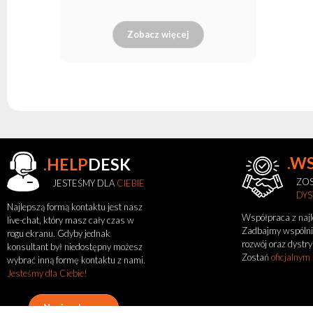
Zobacz więcej
.W
.HELP
DESK
ZOS
JESTEŚMY DLA
CIEBIE
Zobacz
DY
także
Najlepszą formą kontaktu jest nasz
Współpraca z naj
live-chat, który masz cały czas w
Zadbajmy wspólni
rogu ekranu. Gdyby jednak
rozwój oraz dystry
Aktualności
konsultant był niedostępny możesz
Zostań
oficjalnym
wybrać inną formę kontaktu z nami.
Portfolio
Jesteśmy dla Ciebie!
O
marce
flash
Napisz do nas