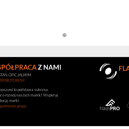
SPÓŁPRACA
Z NAMI
FL
TAŃ OFICJALNYM
STRYBUTOREM!
lepszymi to podstawa sukcesu.
e o rozwój naszych marek! Wspieraj
bucję marki.
 partnerem grupy.