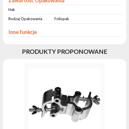
Zawartość Opakowania
Hak
Rodzaj Opakowania
Foliopak
Inne funkcje
PRODUKTY PROPONOWANE
Hak ALU 
Seria:
AD