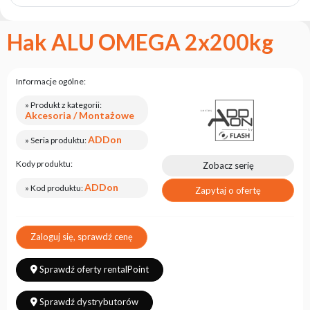
marce
flash
Hak ALU OMEGA 2x200kg
Regulamin
Kontakt
Informacje ogólne:
Kariera
» Produkt z kategorii:
Zgłoszenie
Akcesoria / Montażowe
Serwisowe
ADDon
» Seria produktu:
Zwrot
produktu
Kody produktu:
Zobacz serię
po
ADDon
testach
» Kod produktu:
Zapytaj o ofertę
Leasing
Częste
Zaloguj się, sprawdź cenę
Pytania
Sprawdź oferty rentalPoint
Wybierz
serię
Sprawdź dystrybutorów