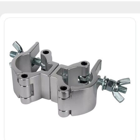
Reflektory
Retro
Sterowniki
DMX
Reflektory
Bateryjne
Outlet
Archiwum
produktów
Zobacz
także
Aktualności
Portfolio
O