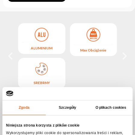
ALUMINIUM
ie
Max Obciążenie
SREBRNY
Opis produktu Hak ALU OMEGA 2x200kg
Zgoda
Szczegóły
O plikach cookies
Profesjonalny podwójny uchwyt (hak) szybko montażowy, do
rurowych konstrukcjach aluminiowych o średnicy 50 mm.
Podwójny hak (aliskaf) umożliwia szybki montaż, dzięki
zastosowaniu wygodnej śrubie motylkowej a jego solidna
Niniejsza strona korzysta z plików cookie
konstrukcja wytrzymuje obciążenie do 200 kg.
Wykorzystujemy pliki cookie do spersonalizowania treści i reklam,