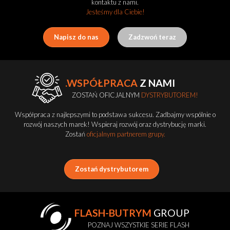
kontaktu z nami.
Jesteśmy dla Ciebie!
Napisz do nas
Zadzwoń teraz
.WSPÓŁPRACA
Z NAMI
ZOSTAŃ OFICJALNYM
DYSTRYBUTOREM!
Współpraca z najlepszymi to podstawa sukcesu. Zadbajmy wspólnie o
rozwój naszych marek! Wspieraj rozwój oraz dystrybucję marki.
Zostań
oficjalnym partnerem grupy.
Zostań dystrybutorem
FLASH-BUTRYM
GROUP
POZNAJ WSZYSTKIE SERIE FLASH