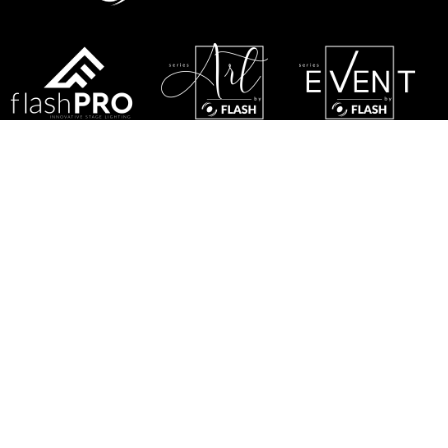
REGULAMIN
POLITYKA PRYWATNOŚCI
RODO
POLITYKA GWARANCYJNA
SERWIS
KONTAKT Z NAMI
MAPA STRONY
FLASH-BUTRYM SP.J.
SKARBIMIERZYCE 18
72-002 DOŁUJE
WOJ. ZACHODNIOPOMORSKIE
NIP: 8521821382