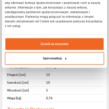
aby oferować funkcje społecznościowe i analizować ruch w naszej
Specyfikacja Hak ALU OMEGA 2x200kg
witrynie. Informacje o tym, jak korzystasz z naszej witryny,
udostępniamy partnerom społecznościowym, reklamowym i
analitycznym. Partnerzy mogą połączyć te informacje z innymi
Parametry fizyczne
danymi otrzymanymi od Ciebie lub uzyskanymi podczas korzystania
z ich usług.
Rodzaj obudowy
Aluminium
Mocowanie
Zintegrowane
Mocowanie
Otwór montażowy
Zezwól na wszystkie
Kolor obudowy
Srebrny
Spersonalizuj
Średnica montażowa
50 mm
Max obciążenie
200 kg
Długość [cm]
13
Szerokość [cm]
10
Wysokość [cm]
5
Waga [kg]
0,76