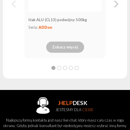
Hak ALU (CL13) podwójny 500kg
Seria:
ADDon
Zobacz więcej
.HELP
DESK
JESTEŚMY DLA
CIEBIE
Najlepszą formą kontaktu jest nasz live-chat, który masz cały czas w rogu
ekranu. Gdyby jednak konsultant był niedostępny możesz wybrać inną formę