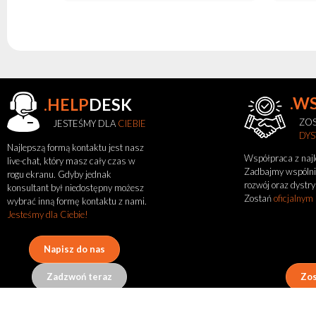
.W
.HELP
DESK
ZOS
JESTEŚMY DLA
CIEBIE
DY
Najlepszą formą kontaktu jest nasz
Współpraca z naj
live-chat, który masz cały czas w
Zobacz
Zadbajmy wspólni
rogu ekranu. Gdyby jednak
rozwój oraz dystry
także
konsultant był niedostępny możesz
Zostań
oficjalnym
wybrać inną formę kontaktu z nami.
Jesteśmy dla Ciebie!
Aktualności
Portfolio
Napisz do nas
O
marce
Zadzwoń teraz
Zos
flash
Regulamin