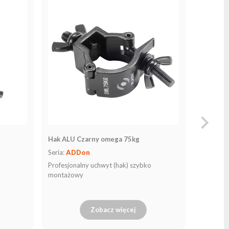
Linka B
Czarna
Seria:
AD
Stalowa l
całkowite
osłonie,
karabińcz
Hak ALU Czarny omega 75kg
Seria:
ADDon
Profesjonalny uchwyt (hak) szybko
montażowy
Zobacz więcej