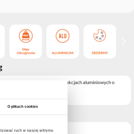
Max
Obciążenie
ALUMINIUM
SREBRNY
Obc
g
etleniowych, do rurowych konstrukcjach aluminiowych o
O plikach cookies
lizować ruch w naszej witrynie.