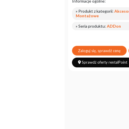
Informacje ogólne:
» Produkt z kategorii:
Akcesor
Montażowe
» Seria produktu:
ADDon
Zaloguj się, sprawdź cenę
Sprawdź oferty rentalPoint