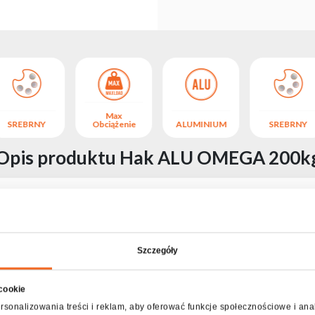
Max
SREBRNY
Obciążenie
ALUMINIUM
SREBRNY
Opis produktu Hak ALU OMEGA 200k
y przymocowanie wszelkiego rodzaju urządzeń estradowych, oświ
ki montaż, dzięki zastosowaniu wygodnej śrubie motylkowej.
200 kg.
Szczegóły
Specyfikacja Hak ALU OMEGA 200kg
 cookie
Zawartość Opakowania
rsonalizowania treści i reklam, aby oferować funkcje społecznościowe i ana