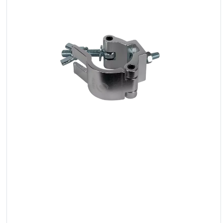
LED
Akcesoria
Oświetlenie
Ekspozycyjne
Lasery
Stroboskopy
Reflektory
Prowadzące
Reflektory
Retro
Sterowniki
DMX
Reflektory
Bateryjne
Outlet
Archiwum