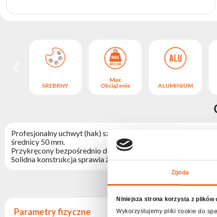
produktów
Max
NIUM
SREBRNY
Obciążenie
ALUMINIUM
Profesjonalny uchwyt (hak) szybko montażowy, umożliwiając
średnicy 50 mm.
Przykręcony bezpośrednio do urządzenia hak, umożliwia szyb
Solidna konstrukcja sprawia że hak wytrzymuje obciążenie do 
Zgoda
Niniejsza strona korzysta z plików
Parametry fizyczne
Wykorzystujemy pliki cookie do spe