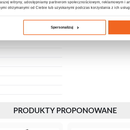
z naszej witryny, udostępniamy partnerom społecznościowym, reklamowym i a
Hak
nymi otrzymanymi od Ciebie lub uzyskanymi podczas korzystania z ich usług
Śruba Mocująca
wy
Rodzaj Opakowania
Spersonalizuj
PRODUKTY PROPONOWANE