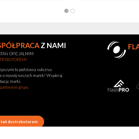
SPÓŁPRACA
Z NAMI
FL
TAŃ OFICJALNYM
STRYBUTOREM!
lepszymi to podstawa sukcesu.
e o rozwój naszych marek! Wspieraj
bucję marki.
 partnerem grupy.
tań dystrybutorem