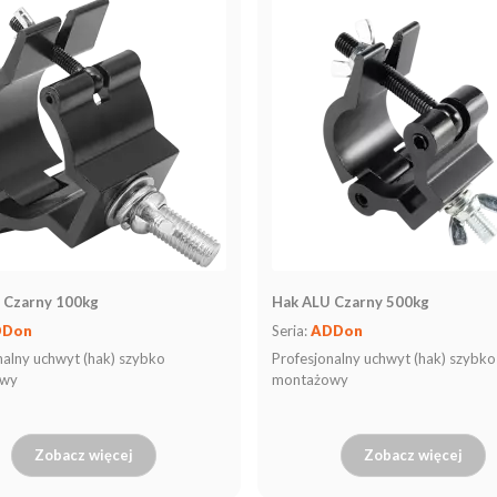
 Czarny 100kg
Hak ALU Czarny 500kg
DDon
Seria:
ADDon
nalny uchwyt (hak) szybko
Profesjonalny uchwyt (hak) szybko
owy
montażowy
Zobacz więcej
Zobacz więcej