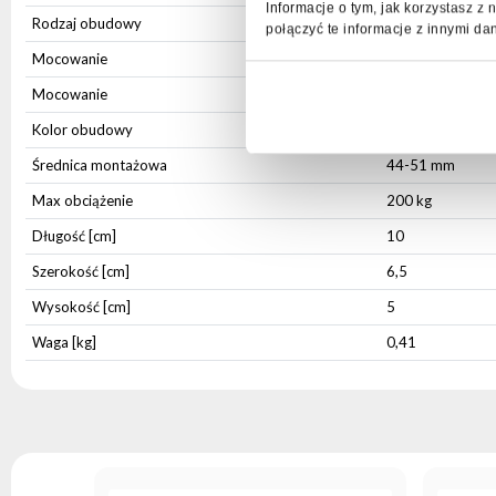
Informacje o tym, jak korzystasz 
Rodzaj obudowy
Aluminium
połączyć te informacje z innymi da
Mocowanie
Zintegrowane
Mocowanie
Otwór montażo
Kolor obudowy
Srebrny
Średnica montażowa
44-51 mm
Max obciążenie
200 kg
Długość [cm]
10
Szerokość [cm]
6,5
Wysokość [cm]
5
Waga [kg]
0,41