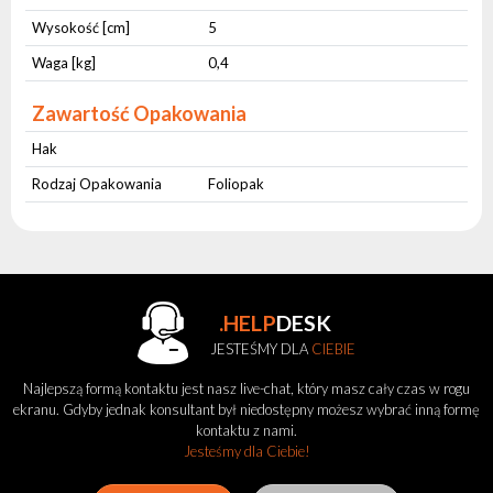
Wysokość [cm]
5
Waga [kg]
0,4
Zawartość Opakowania
Hak
Rodzaj Opakowania
Foliopak
.HELP
DESK
JESTEŚMY DLA
CIEBIE
Najlepszą formą kontaktu jest nasz live-chat, który masz cały czas w rogu
ekranu. Gdyby jednak konsultant był niedostępny możesz wybrać inną formę
kontaktu z nami.
Jesteśmy dla Ciebie!