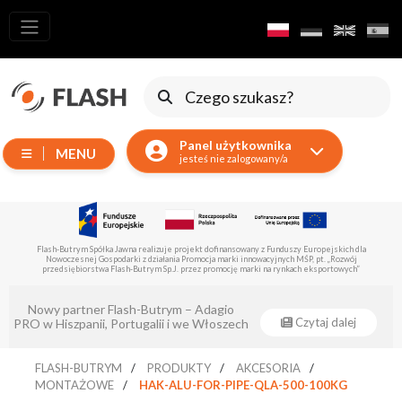
Wszystkie
produkty
Ruchome
Urządzenia
Panel użytkownika
MENU
Wytwornice
jesteś nie zalogowany/a
Reflektory
LED
Akcesoria
Flash-Butrym Spółka Jawna realizuje projekt dofinansowany z Funduszy Europejskich dla
Nowoczesnej Gospodarki z działania Promocja marki innowacyjnych MŚP, pt. „Rozwój
Oświetlenie
przedsiębiorstwa Flash-Butrym Sp.J. przez promocję marki na rynkach eksportowych”
Ekspozycyjne
Nowy partner Flash-Butrym – Adagio
Lasery
Czytaj dalej
PRO w Hiszpanii, Portugalii i we Włoszech
Stroboskopy
FLASH-BUTRYM
PRODUKTY
AKCESORIA
Reflektory
MONTAŻOWE
HAK-ALU-FOR-PIPE-QLA-500-100KG
Prowadzące