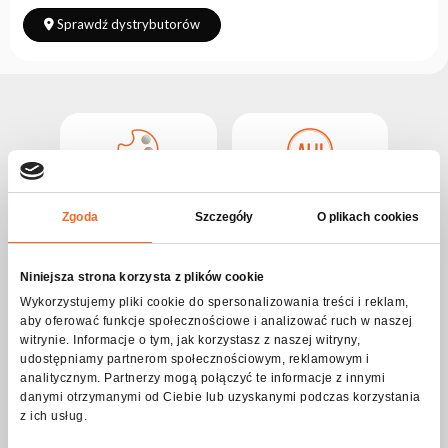
Sprawdź dystrybutorów
SREBRNY
M
ALUMINIUM
Zgoda
Szczegóły
O plikach cookies
Niniejsza strona korzysta z plików cookie
Wykorzystujemy pliki cookie do spersonalizowania treści i reklam,
Max Obciążenie
M
aby oferować funkcje społecznościowe i analizować ruch w naszej
witrynie. Informacje o tym, jak korzystasz z naszej witryny,
Opis produktu Hak ALU for PIPE QLA-500
udostępniamy partnerom społecznościowym, reklamowym i
100kg
analitycznym. Partnerzy mogą połączyć te informacje z innymi
danymi otrzymanymi od Ciebie lub uzyskanymi podczas korzystania
z ich usług.
Profesjonalny uchwyt z hakiem szybko montażowy, umożliwiający
przymocowanie wszelkiego rodzaju urządzeń na rurowych