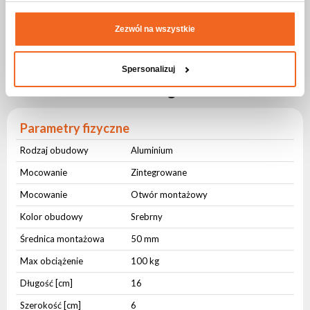
konstrukcjach aluminiowych o średnicy 50 mm.
Hak umożliwia szybki montaż w połączeniu z aluminiowym
systemem rurowym. Solidna konstrukcja sprawiająca że hak
Zezwól na wszystkie
wytrzymuje obciążenie do 100 kg.
Specyfikacja Hak ALU for PIPE QLA-500
Spersonalizuj
100kg
Parametry fizyczne
Rodzaj obudowy
Aluminium
Mocowanie
Zintegrowane
Mocowanie
Otwór montażowy
Kolor obudowy
Srebrny
Średnica montażowa
50 mm
Max obciążenie
100 kg
Długość [cm]
16
Szerokość [cm]
6