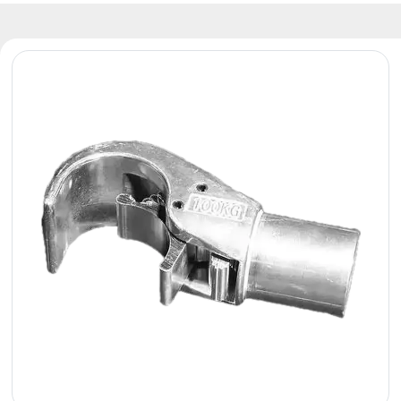
Reflektory
Retro
Sterowniki
DMX
Reflektory
Bateryjne
Outlet
Archiwum
produktów
Zobacz
także
Aktualności
Portfolio
O