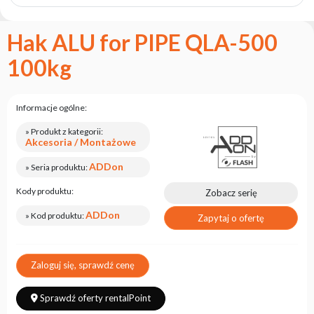
marce
flash
Hak ALU for PIPE QLA-500
Regulamin
100kg
Kontakt
Kariera
Informacje ogólne:
Zgłoszenie
Serwisowe
» Produkt z kategorii:
Akcesoria / Montażowe
Zwrot
produktu
ADDon
» Seria produktu:
po
testach
Kody produktu:
Zobacz serię
Leasing
ADDon
» Kod produktu:
Zapytaj o ofertę
Częste
Pytania
Zaloguj się, sprawdź cenę
Wybierz
Sprawdź oferty rentalPoint
serię