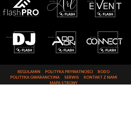
REGULAMIN
POLITYKA PRYWATNOŚCI
RODO
POLITYKA GWARANCYJNA
SERWIS
KONTAKT Z NAMI
MAPA STRONY
FLASH-BUTRYM SP.J.
SKARBIMIERZYCE 18
72-002 DOŁUJE
WOJ. ZACHODNIOPOMORSKIE
NIP: 8521821382