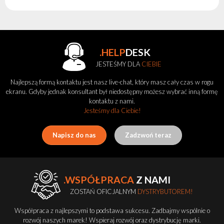
.HELP
DESK
JESTEŚMY DLA
CIEBIE
Najlepszą formą kontaktu jest nasz live-chat, który masz cały czas w rogu
ekranu. Gdyby jednak konsultant był niedostępny możesz wybrać inną formę
kontaktu z nami.
Jesteśmy dla Ciebie!
Napisz do nas
Zadzwoń teraz
.WSPÓŁPRACA
Z NAMI
ZOSTAŃ OFICJALNYM
DYSTRYBUTOREM!
Współpraca z najlepszymi to podstawa sukcesu. Zadbajmy wspólnie o
rozwój naszych marek! Wspieraj rozwój oraz dystrybucję marki.