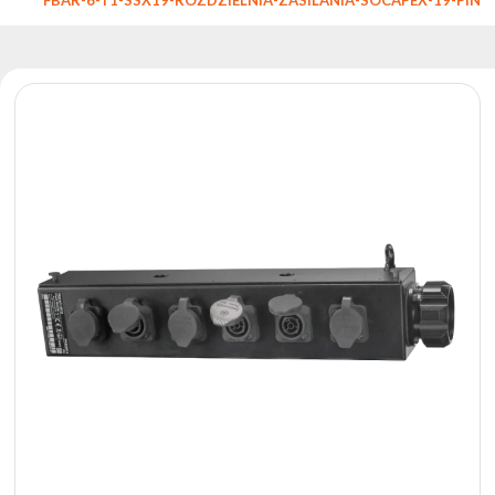
Reflektory
Retro
Sterowniki
DMX
Reflektory
Bateryjne
Outlet
Archiwum
produktów
Zobacz
także
Aktualności
Portfolio
O