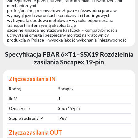
zabezpieczenie przed kurzem, zabrudzeniami i uszkodzeniami
mechanicznymi
profesjonalne, przemysłowe złącza – niezawodna praca w
wymagających warunkach scenicznych i touringowych
wytrzymała obudowa metalowa – wysoka odporność na
transport i intensywną eksploatację
szczelne gniazda montażowe FastLock – kompatybilność z
uchwytami omega i bezpieczny montaż na kratownicy
produkcja w Polsce – wysoka jakość wykonania i niezawodność
Specyfikacja FBAR 6×T1–SSX19 Rozdzielnia
zasilania Socapex 19-pin
Złącze zasilania IN
Rodzaj
Socapex
Ilość
1
Oznaczenie
Soca 19-pin
Stopień ochrony IP
IP67
Złącza zasilania OUT