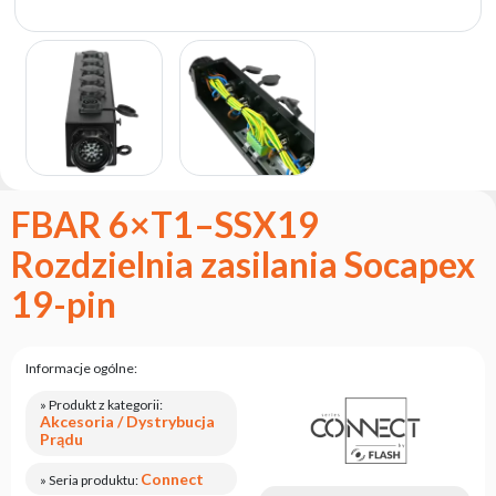
marce
flash
Regulamin
Kontakt
Kariera
Zgłoszenie
Serwisowe
FBAR 6×T1–SSX19
Zwrot
Rozdzielnia zasilania Socapex
produktu
po
19-pin
testach
Leasing
Informacje ogólne:
Częste
Pytania
» Produkt z kategorii:
Akcesoria / Dystrybucja
Prądu
Wybierz
serię
Connect
» Seria produktu: