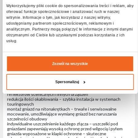
Wytrzymała metalowa obudowa zapewnia wysoką odporność
mechaniczną i niezawodność podczas intensywnej eksploatacji.
Wykorzystujemy pliki cookie do spersonalizowania treści i reklam, aby
Obudowa została wyposażona w gniazda montażowe FastLock
oferować funkcje społecznościowe i analizować ruch w naszej
kompatybilne z uchwytami typu omega, umożliwiające szybki i
witrynie. Informacje o tym, jak korzystasz z naszej witryny,
bezpieczny montaż na kratownicach scenicznych oraz integrację
udostępniamy partnerom społecznościowym, reklamowym i
z profesjonalnymi systemami scenicznymi i instalacjami
analitycznym. Partnerzy mogą połączyć te informacje z innymi danymi
technicznymi.
Rozdzielnie CONNECT są produkowane w Polsce zgodnie z
otrzymanymi od Ciebie lub uzyskanymi podczas korzystania z ich
wysokimi standardami jakości Flash-Butrym, gwarantując
usług.
trwałość, bezpieczeństwo i stabilną pracę w profesjonalnych
systemach dystrybucji energii.
Najważniejsze cechywejście zasilania Socapex 19-pin – szybkie i
Zezwól na wszystkie
uporządkowane podłączenie wieloobwodowe
6 wyjść 230V TrueCON – profesjonalne zasilanie urządzeń
jednofazowych
każdy obwód wyprowadzony niezależnie – pełna separacja
Spersonalizuj
kanałów zasilania
idealne rozwiązanie do obszywania dimmerów oraz zasilania
reflektorów scenicznych i innych urządzeń
redukcja ilości okablowania – szybka instalacja w systemach
touringowych
montaż gniazd na nitonakrętkach – trwałe i serwisowalne
mocowanie, umożliwiające wymianę gniazd bez naruszania
szczelności obudowy
indywidualne uszczelnienie każdego złącza – uszczelki pod
gniazdami zapewniają wysoką ochronę przed wilgocią i pyłem
gniazda wyposażone w klapki ochronne – skuteczne