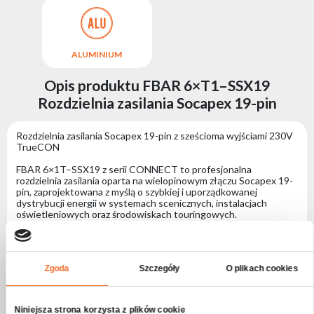
ALUMINIUM
Opis produktu FBAR 6×T1–SSX19
Rozdzielnia zasilania Socapex 19-pin
Rozdzielnia zasilania Socapex 19-pin z sześcioma wyjściami 230V
TrueCON
FBAR 6×1T–SSX19 z serii CONNECT to profesjonalna
rozdzielnia zasilania oparta na wielopinowym złączu Socapex 19-
pin, zaprojektowana z myślą o szybkiej i uporządkowanej
dystrybucji energii w systemach scenicznych, instalacjach
oświetleniowych oraz środowiskach touringowych.
Zastosowanie złącza Socapex umożliwia szybkie podłączenie
wielu obwodów przy użyciu jednego przewodu wielożyłowego,
znacząco upraszczając okablowanie i skracając czas instalacji.
Rozdzielnia została wyposażona w sześć wyjść 230V TrueCON, z
Zgoda
Szczegóły
O plikach cookies
których każde stanowi oddzielny, niezależny obwód zasilania.
Umożliwia to bezpieczne i elastyczne obszywanie dimmerów,
zasilanie opraw scenicznych i reflektorów w profesjonalnych
systemach oświetleniowych.
Niniejsza strona korzysta z plików cookie