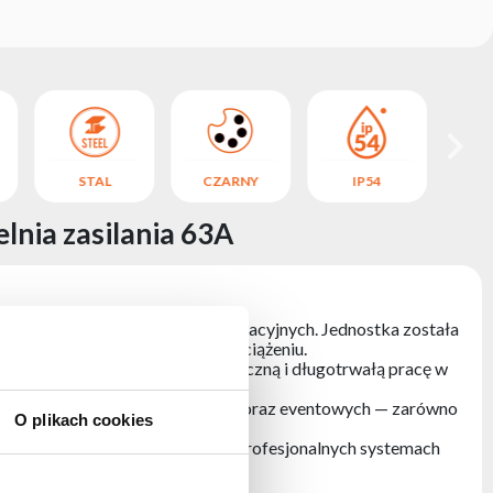
STAL
CZARNY
IP54
lnia zasilania 63A
cznych, eventowych oraz instalacyjnych. Jednostka została
ania w systemach o wysokim obciążeniu.
ezawodność, odporność mechaniczną i długotrwałą pracę w
gających warunkach scenicznych oraz eventowych — zarówno
O plikach cookies
zawodność i bezpieczeństwo w profesjonalnych systemach