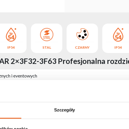
IP54
STAL
CZARNY
IP54
R 2×3F32-3F63 Profesjonalna rozdzie
cznych i eventowych
nia zasilania zaprojektowana do wymagających zastosowań sceni
cia 32A, umożliwiające bezpieczną i stabilną dystrybucję zasil
arannie wykonane okablowanie wewnętrzne gwarantują wysoką ni
i bryzgami wody, co pozwala na bezpieczne użytkowanie w wyma
Szczegóły
m wysokich standardów jakości Flash-Butrym, zapewniając nie
 plików cookie