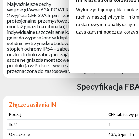
Najważniejsze cechy
wejście główne 63A POWER TWIST – stabilne i bezpieczne po
Wykorzystujemy pliki cookie 
2 wyjścia CEE 32A 5-pin – zasilanie urządzeń scenicznych i s
ruch w naszej witrynie. Inf
profesjonalne, przemysłowe złącza PCE – wysoka trwałość i
reklamowym i analitycznym. 
montaż gniazd na nitonakrętkach – trwałe i serwisowalne mo
indywidualne uszczelnienie każdego złącza – skuteczna ochron
uzyskanymi podczas korzysta
gniazda wyposażone w klapki ochronne – dodatkowe zabezpie
solidna, wytrzymała obudowa metalowa – wysoka odporność n
stopień ochrony IP54 – zabezpieczenie przed pyłem i bryzga
oczko do linki zabezpieczającej – dodatkowe bezpieczeństw
szczelne gniazda montażowe FastLock – kompatybilność z uc
produkcja w Polsce – wysoka jakość wykonania, pełna kontrol
przeznaczona do zastosowań touringowych, rentalowych i ins
Specyfikacja FBA
Złącze zasilania IN
Rodzaj
CEE tablicowy p
Ilość
1
Oznaczenie
63A, 5-pin, 1h