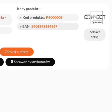
Kody produktu:
ia /
» Kod produktu:
P6000008
» EAN:
5906893864857
Zobacz
serię
Zapytaj o ofertę
Sprawdź dystrybutorów