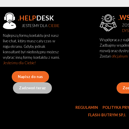
.W
.HELP
DESK
ZOS
JESTEŚMY DLA
CIEBIE
DY
Najlepszą formą kontaktu jest nasz
Współpraca z naj
live-chat, który masz cały czas w
Zadbajmy wspólni
rogu ekranu. Gdyby jednak
rozwój oraz dystry
konsultant był niedostępny możesz
Zobacz
Zostań
oficjalnym
wybrać inną formę kontaktu z nami.
także
Jesteśmy dla Ciebie!
Napisz do nas
Aktualności
Portfolio
Zadzwoń teraz
Zos
O
marce
flash
Regulamin
REGULAMIN
POLITYKA PR
Kontakt
FLASH-BUTRYM SP.J.
Kariera
Zgłoszenie