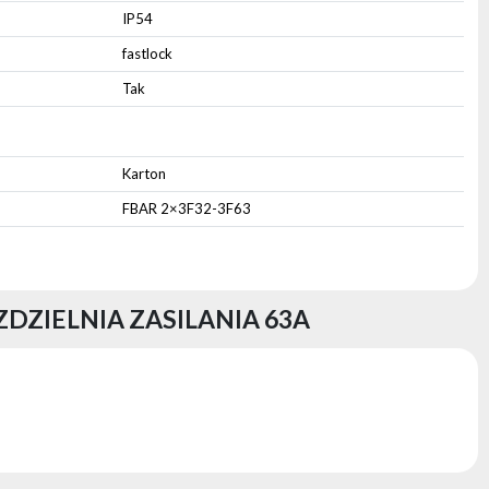
IP54
fastlock
Tak
Karton
FBAR 2×3F32-3F63
ZIELNIA ZASILANIA 63A