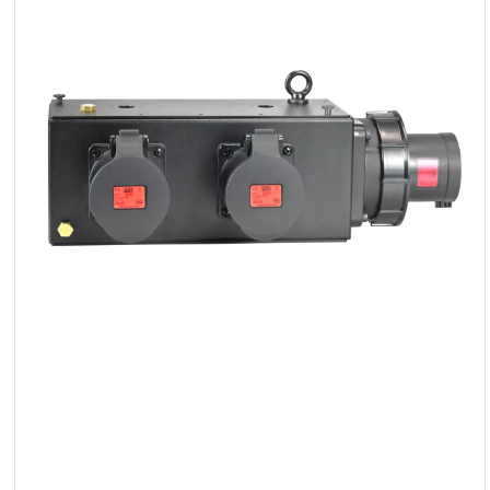
LED
Akcesoria
Oświetlenie
Ekspozycyjne
Lasery
Stroboskopy
Reflektory
Prowadzące
Reflektory
Retro
Sterowniki
DMX
Reflektory
Bateryjne
Outlet
Archiwum