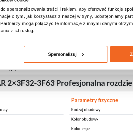
łączenie zasilania
do spersonalizowania treści i reklam, aby oferować funkcje sp
ystemów technicznych
ormacje o tym, jak korzystasz z naszej witryny, udostępniamy p
 niezawodność w wymagających warunkach scenicznych i touringo
Partnerzy mogą połączyć te informacje z innymi danymi otrzym
cowanie, umożliwiające wymianę gniazd bez naruszania szczelnoś
a przed wilgocią i pyłem
nia z ich usług.
czenie przed kurzem, zabrudzeniami i uszkodzeniami mechanicz
a uszkodzenia w transporcie i intensywne użytkowanie
mi wody
o montażu i użytkowania
Spersonalizuj
Z
hwytami omega i bezpieczny montaż na kratownicy
a produkcji i niezawodność
talacyjnych
R 2×3F32-3F63 Profesjonalna rozdziel
Parametry fizyczne
rosty
Rodzaj obudowy
Kolor obudowy
Kolor złącz