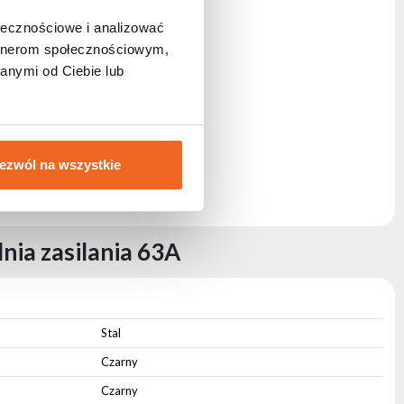
ołecznościowe i analizować
artnerom społecznościowym,
wych
anymi od Ciebie lub
ci obudowy
nymi
ezwól na wszystkie
nia zasilania 63A
Stal
Czarny
Czarny