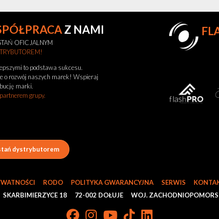
SPÓŁPRACA
Z NAMI
FL
TAŃ OFICJALNYM
STRYBUTOREM!
lepszymi to podstawa sukcesu.
e o rozwój naszych marek! Wspieraj
bucję marki.
 partnerem grupy.
tań dystrybutorem
YWATNOŚCI
RODO
POLITYKA GWARANCYJNA
SERWIS
KONTAK
SKARBIMIERZYCE 18
72-002 DOŁUJE
WOJ. ZACHODNIOPOMORS