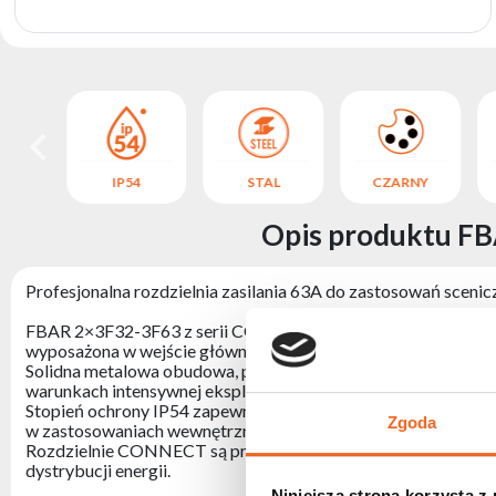
produktów
NY
IP54
STAL
CZARNY
Opis produktu FBA
Profesjonalna rozdzielnia zasilania 63A do zastosowań sceni
FBAR 2×3F32-3F63 z serii CONNECT to profesjonalna rozdziel
wyposażona w wejście główne 63A POWER TWIST oraz dwa wyjś
Solidna metalowa obudowa, przemysłowe złącza PCE oraz st
warunkach intensywnej eksploatacji touringowej i rentalowej.
Stopień ochrony IP54 zapewnia zabezpieczenie przed pyłem 
Zgoda
w zastosowaniach wewnętrznych, jak i zewnętrznych.
Rozdzielnie CONNECT są produkowane w Polsce z zachowanie
dystrybucji energii.
Niniejsza strona korzysta z