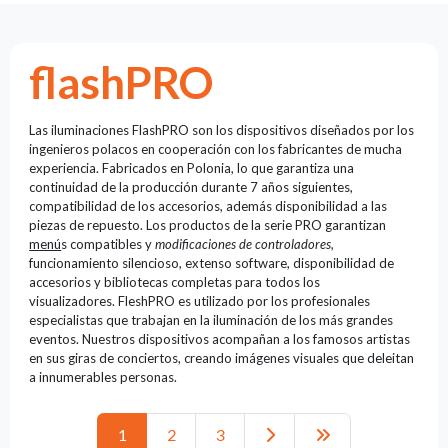
Luces
guía
Reflectores
flashPRO
Retro
Controladores
Las iluminaciones FlashPRO son los dispositivos diseñados por los
DMX
ingenieros polacos en cooperación con los fabricantes de mucha
Reflectores
experiencia. Fabricados en Polonia, lo que garantiza una
Funciona
continuidad de la producción durante 7 años siguientes,
con pilas
compatibilidad de los accesorios, además disponibilidad a las
piezas de repuesto. Los productos de la serie PRO garantizan
Outlet
menú
s compatibles y
modificaciones de controladores,
funcionamiento silencioso, extenso software, disponibilidad de
Archivo
accesorios y bibliotecas completas para todos los
de
visualizadores. FleshPRO es utilizado por los profesionales
productos
especialistas que trabajan en la iluminación de los más grandes
eventos. Nuestros dispositivos acompañan a los famosos artistas
en sus giras de conciertos, creando imágenes visuales que deleitan
Mirar
a innumerables personas.
también
1
2
3
News