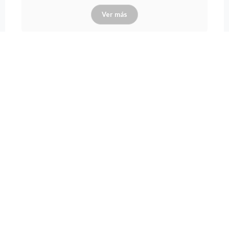
Ver más
LIGHT Fog Fluid 5L
Serie:
flashPRO