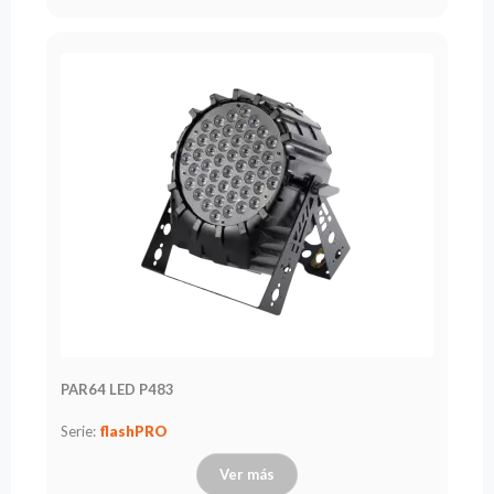
Leasing
Preguntas
Frecuentes
Elegir
serie
PAR64 LED P483
Serie:
flashPRO
Ver más