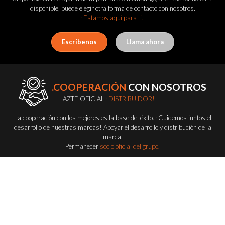
disponible, puede elegir otra forma de contacto con nosotros.
¡Estamos aquí para ti!
Escríbenos
Llama ahora
.COOPERACIÓN
CON NOSOTROS
HAZTE OFICIAL
¡DISTRIBUIDOR!
La cooperación con los mejores es la base del éxito. ¡Cuidemos juntos el
desarrollo de nuestras marcas! Apoyar el desarrollo y distribución de la
marca.
Permanecer
socio oficial del grupo.
Conviértete en distribuidor
FLASH-BUTRYM
GROUP