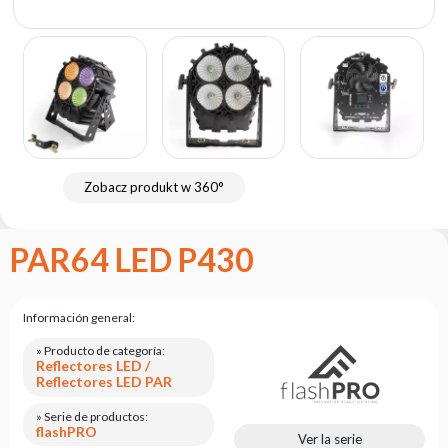
Portfolio
Acerca
de la
marca
flash
Estatuto
Zobacz produkt w 360°
Contacto
Carrera
PAR64 LED P430
Solicitud
de
servicio
Información general:
Devolución
del
» Producto de categoría:
Reflectores LED /
producto
Reflectores LED PAR
después
de
» Serie de productos:
probarlo
flashPRO
Ver la serie