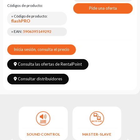
Leasing
Códigos de producto:
Pide una oferta
Preguntas
» Código de producto:
Frecuentes
flashPRO
» EAN:
5906395149292
Elegir
serie
Inicia sesión, consulta el precio
Consulta las ofertas de RentalPoint
Consultar distribuidores
SOUND CONTROL
MASTER-SLAVE