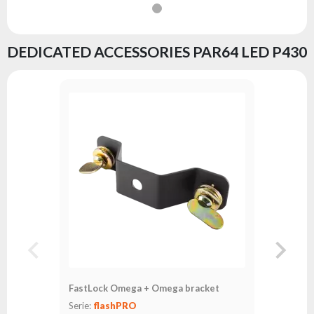
DEDICATED ACCESSORIES PAR64 LED P430
FastLock
Serie:
fl
FastLock Omega + Omega bracket
Serie:
flashPRO