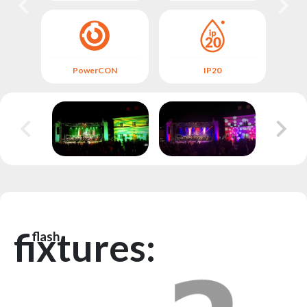
PowerCON
IP20
fixtures:
flash