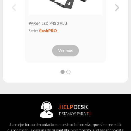
PAR64 LED P430 ALU
Serie:
flashPRO
Ver más
.HELP
DESK
ESTAMOS PARA
TÚ
La mejor forma de contacto es nuestro chat en vivo, que siempre está
disponible en la esquina de tu pantalla. Sin embargo, si el asesor no está