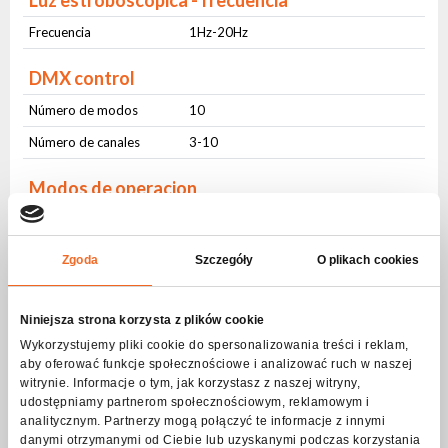
Luz estroboscópica - frecuencia
Frecuencia
1Hz-20Hz
DMX control
Número de modos
10
Número de canales
3-10
Modos de operacion
DMX512
Yes
Control de sonido
Yes
Zgoda
Szczegóły
O plikach cookies
Auto control
Yes
Master-slave
Yes
Niniejsza strona korzysta z plików cookie
Wykorzystujemy pliki cookie do spersonalizowania treści i reklam,
Interfaz de usuario
aby oferować funkcje społecznościowe i analizować ruch w naszej
witrynie. Informacje o tym, jak korzystasz z naszej witryny,
Botones físicos
Yes
udostępniamy partnerom społecznościowym, reklamowym i
analitycznym. Partnerzy mogą połączyć te informacje z innymi
Pantalla LCD
Yes
danymi otrzymanymi od Ciebie lub uzyskanymi podczas korzystania