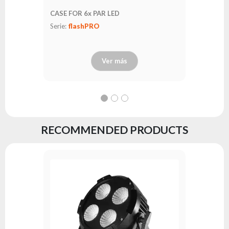
CASE FOR 6x PAR LED
Serie:
flashPRO
Ver más
RECOMMENDED PRODUCTS
PAR64 LE
Serie:
fl