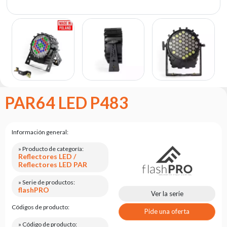
Portfolio
Acerca
de la
marca
flash
Estatuto
Contacto
PAR64 LED P483
Carrera
Solicitud
Información general:
de
servicio
» Producto de categoría:
Reflectores LED /
Reflectores LED PAR
Devolución
del
» Serie de productos:
producto
flashPRO
Ver la serie
después
de
Códigos de producto:
Pide una oferta
probarlo
» Código de producto: