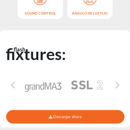
SOUND CONTROL
ÁNGULO DE LUZ FIJO
fixtures:
flash
Descargar ahora