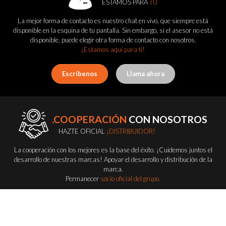
ESTAMOS PARA
TÚ
La mejor forma de contacto es nuestro chat en vivo, que siempre está
disponible en la esquina de tu pantalla. Sin embargo, si el asesor no está
disponible, puede elegir otra forma de contacto con nosotros.
¡Estamos aquí para ti!
Escríbenos
Llama ahora
.COOPERACIÓN
CON NOSOTROS
HAZTE OFICIAL
¡DISTRIBUIDOR!
La cooperación con los mejores es la base del éxito. ¡Cuidemos juntos el
desarrollo de nuestras marcas! Apoyar el desarrollo y distribución de la
marca.
Permanecer
socio oficial del grupo.
Conviértete en distribuidor