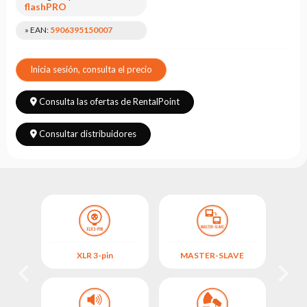
Leasing
flashPRO
Preguntas
» EAN:
5906395150007
Frecuentes
Inicia sesión, consulta el precio
Elegir
serie
Consulta las ofertas de RentalPoint
Consultar distribuidores
XLR 3-pin
MASTER-SLAVE