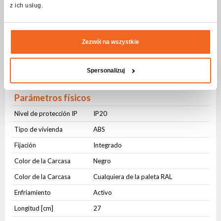
z ich usług.
Conectores
AC IN
PowerCON
Zezwól na wszystkie
AC OUT
PowerCON
DMX IN
3-pin XLR
Spersonalizuj
DMX OUT
3-pin XLR
Parámetros físicos
Nivel de protección IP
IP20
Tipo de vivienda
ABS
Fijación
Integrado
Color de la Carcasa
Negro
Color de la Carcasa
Cualquiera de la paleta RAL
Enfriamiento
Activo
Longitud [cm]
27