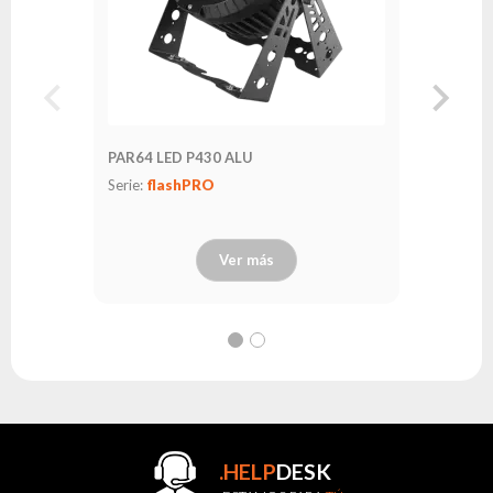
PAR64 LED P430 ALU
Serie:
flashPRO
Ver más
.HELP
DESK