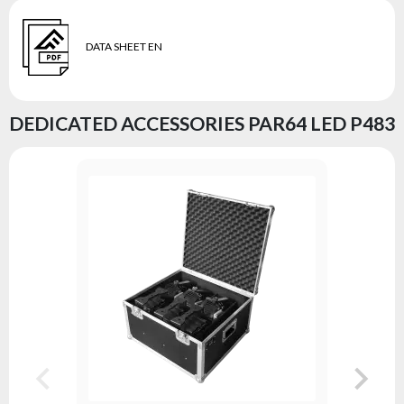
DATA SHEET EN
DEDICATED ACCESSORIES PAR64 LED P483
FastLoc
Serie:
fl