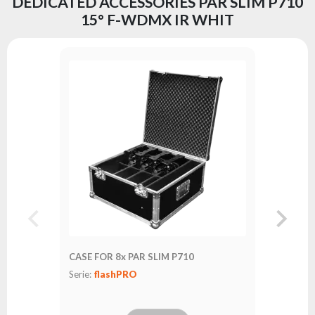
DEDICATED ACCESSORIES PAR SLIM P710
15° F-WDMX IR WHIT
FastLoc
Serie:
fl
CASE FOR 8x PAR SLIM P710
Serie:
flashPRO