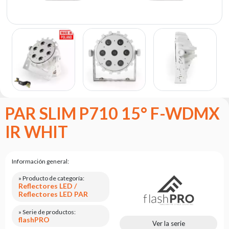
Portfolio
Acerca
de la
marca
flash
Estatuto
Contacto
PAR SLIM P710 15° F-WDMX
Carrera
IR WHIT
Solicitud
de
servicio
Información general:
Devolución
del
» Producto de categoría:
Reflectores LED /
producto
Reflectores LED PAR
después
de
» Serie de productos:
probarlo
flashPRO
Ver la serie