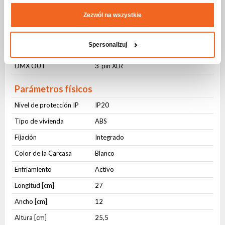
Conectores
Zezwól na wszystkie
AC IN
PowerCON
AC OUT
PowerCON
Spersonalizuj
DMX IN
3-pin XLR
DMX OUT
3-pin XLR
Parámetros físicos
Nivel de protección IP
IP20
Tipo de vivienda
ABS
Fijación
Integrado
Color de la Carcasa
Blanco
Enfriamiento
Activo
Longitud [cm]
27
Ancho [cm]
12
Altura [cm]
25,5