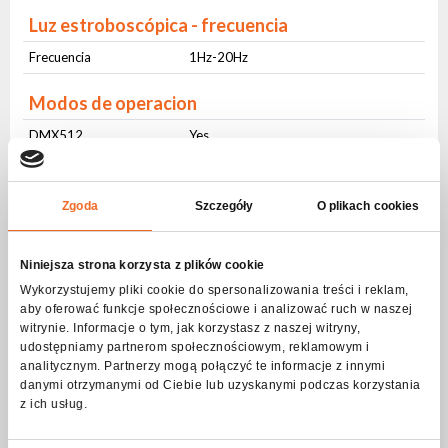
Luz estroboscópica - frecuencia
Frecuencia
1Hz-20Hz
Modos de operacion
DMX512
Yes
Control de sonido
Yes
Auto control
Yes
Zgoda
Szczegóły
O plikach cookies
Master-slave
Yes
W-DMX/CRMX
Yes
Niniejsza strona korzysta z plików cookie
Wykorzystujemy pliki cookie do spersonalizowania treści i reklam,
IR control
Yes
aby oferować funkcje społecznościowe i analizować ruch w naszej
witrynie. Informacje o tym, jak korzystasz z naszej witryny,
Interfaz de usuario
udostępniamy partnerom społecznościowym, reklamowym i
analitycznym. Partnerzy mogą połączyć te informacje z innymi
Botones físicos
Yes
danymi otrzymanymi od Ciebie lub uzyskanymi podczas korzystania
Pantalla LCD
Yes
z ich usług.