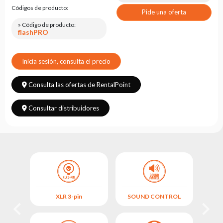
Leasing
Códigos de producto:
Pide una oferta
Preguntas
» Código de producto:
Frecuentes
flashPRO
Elegir
Inicia sesión, consulta el precio
serie
Consulta las ofertas de RentalPoint
Consultar distribuidores
XLR 3-pin
SOUND CONTROL
M
L