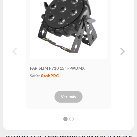
PAR SLIM P710 15° F-WDMX
PAR SLIM
Serie:
flashPRO
Serie:
fl
Ver más