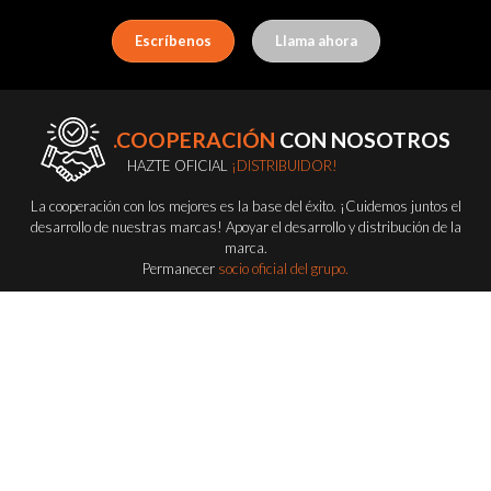
Escríbenos
Llama ahora
.COOPERACIÓN
CON NOSOTROS
HAZTE OFICIAL
¡DISTRIBUIDOR!
La cooperación con los mejores es la base del éxito. ¡Cuidemos juntos el
desarrollo de nuestras marcas! Apoyar el desarrollo y distribución de la
marca.
Permanecer
socio oficial del grupo.
Conviértete en distribuidor
FLASH-BUTRYM
GROUP
EXPLORA TODAS LAS SERIES FLASH