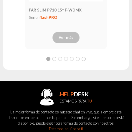
PAR SLIM P710 15° F-WDMX
Serie:
flashPRO
Ver más
.HELP
DESK
ESTAMOS PARA
TÚ
La mejor forma de contacto es nuestro chat en vivo, que siempre está
disponible en la esquina de tu pantalla. Sin embargo, si el asesor no está
disponible, puede elegir otra forma de contacto con nosotros.
¡Estamos aquí para ti!