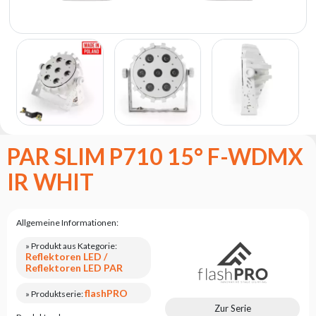
Flash
Satzung
Kontakt
Karriere
Serviceanfrage
Rücksendung
des
PAR SLIM P710 15° F-WDMX
Produkts
nach dem
IR WHIT
Test
Leasing
Allgemeine Informationen:
Häufig
Gestellte
» Produkt aus Kategorie:
Fragen
Reflektoren LED /
Reflektoren LED PAR
Wählen
flashPRO
» Produktserie:
Serie
Zur Serie