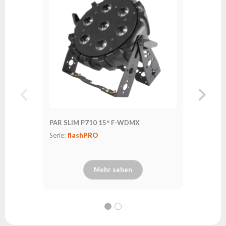
PAR SLIM P710 15° F-WDMX
PAR SLIM
Serie:
flashPRO
Serie:
fl
Mehr sehen