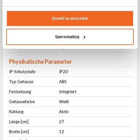
Anschlüsse
AC IN
PowerCON
Zezwól na wszystkie
AC OUT
PowerCON
Spersonalizuj
DMX IN
3-pin XLR
DMX OUT
3-pin XLR
Physikalische Parameter
IP-Schutzstufe
IP20
Typ Gehäuse
ABS
Festsetzung
Integriert
Gehäusefarbe
Weiß
Kühlung
Aktiv
Länge [cm]
27
Breite [cm]
12