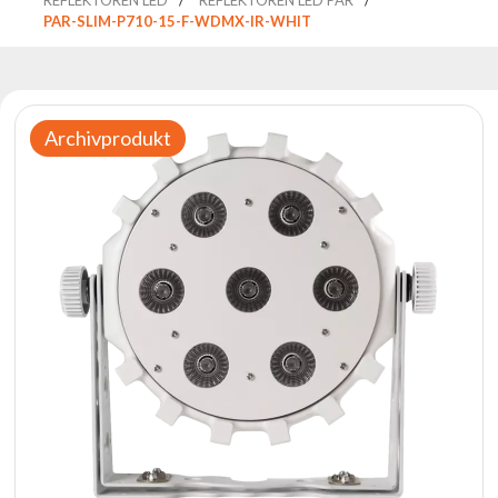
Reflektoren
PAR-SLIM-P710-15-F-WDMX-IR-WHIT
Retro
DMX-
Controller
Reflektoren
Archivprodukt
Batteriebetrieben
Outlet
Produktarchiv
Suchen
zu
Nachricht
Portfolio
Über
die
Marke