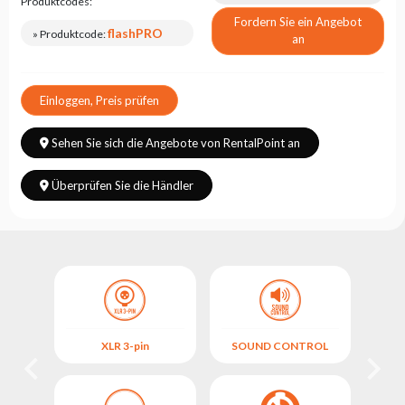
Produktcodes:
Fordern Sie ein Angebot
flashPRO
» Produktcode:
an
Einloggen, Preis prüfen
Sehen Sie sich die Angebote von RentalPoint an
Überprüfen Sie die Händler
M
XLR 3-pin
SOUND CONTROL
L