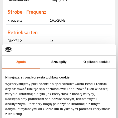
Strobe – Frequenz
Frequenz
1Hz-20Hz
Betriebsarten
DMX512
Ja
Tonkontrolle
Ja
Automatische Steuerung
Ja
Zgoda
Szczegóły
O plikach cookies
Master-slave
Ja
W-DMX/CRMX
Ja
Niniejsza strona korzysta z plików cookie
IR-Steuerung
Ja
Wykorzystujemy pliki cookie do spersonalizowania treści i reklam,
aby oferować funkcje społecznościowe i analizować ruch w naszej
Schnittstelle Benutzer
witrynie. Informacje o tym, jak korzystasz z naszej witryny,
udostępniamy partnerom społecznościowym, reklamowym i
Physische Tasten
Ja
analitycznym. Partnerzy mogą połączyć te informacje z innymi
danymi otrzymanymi od Ciebie lub uzyskanymi podczas korzystania
LCD Bildschirm
Ja
z ich usług.