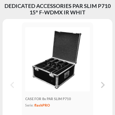
DEDICATED ACCESSORIES PAR SLIM P710
15° F-WDMX IR WHIT
FastLoc
Serie:
fl
CASE FOR 8x PAR SLIM P710
Serie:
flashPRO