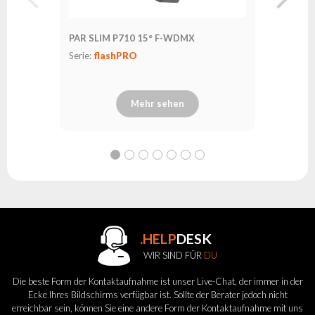
PAR SLIM P710 15° F-WDMX
Serie:
flashPRO
Mehr sehen
.HELP
DESK
WIR SIND FÜR
DU
Die beste Form der Kontaktaufnahme ist unser Live-Chat, der immer in der
Ecke Ihres Bildschirms verfügbar ist. Sollte der Berater jedoch nicht
erreichbar sein, können Sie eine andere Form der Kontaktaufnahme mit uns