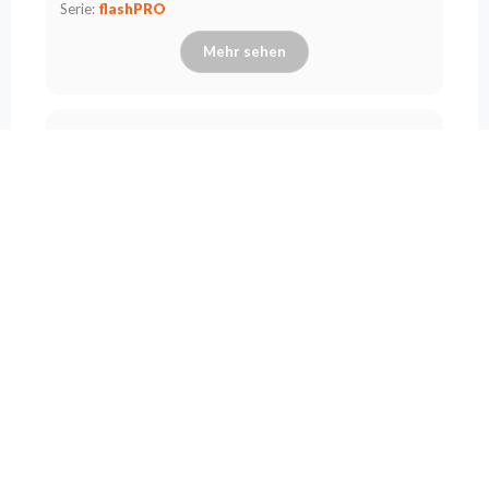
Serie:
flashPRO
Mehr sehen
LIGHT Fog Fluid 5L