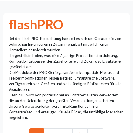
Reflektoren
Retro
DMX-
flashPRO
Controller
Reflektoren
Batteriebetrieben
Bei der FlashPRO-Beleuchtung handelt es sich um Geräte, die von
polnischen Ingenieuren in Zusammenarbeit mit erfahrenen
Outlet
Herstellern entwickelt wurden.
Hergestellt in Polen, was eine 7-jährige Produktionsfortführung,
Produktarchiv
Kompatibilität passender Zubehörteile und Zugang zu Ersatzteilen
gewährleistet.
Die Produkte der PRO-Serie garantieren kompatible Menüs und
Suchen
Treibermodifikationen, leisen Betrieb, umfangreiche Software,
zu
Verfügbarkeit von Geräten und vollständigen Bibliotheken für alle
Visualisierer.
FleshPRO wird von professionellen Lichtspezialisten verwendet,
Nachricht
die an der Beleuchtung der größten Veranstaltungen arbeiten.
Unsere Geräte begleiten berühmte Künstler auf ihren
Portfolio
Konzertreisen und erzeugen visuelle Bilder, die unzählige Menschen
begeistern.
Über
die
Marke