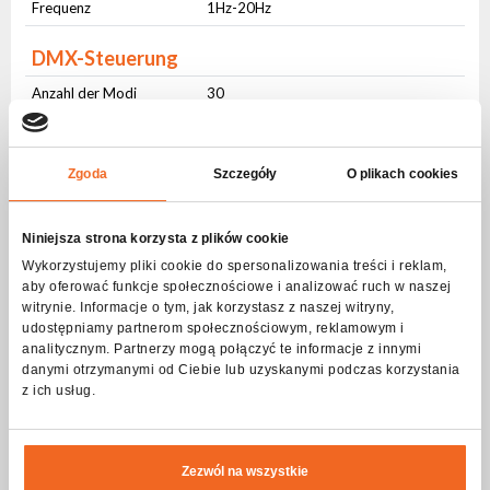
Frequenz
1Hz-20Hz
DMX-Steuerung
Anzahl der Modi
30
Anzahl der Kanäle
3-96
Betriebsarten
Zgoda
Szczegóły
O plikach cookies
DMX512
Ja
Niniejsza strona korzysta z plików cookie
Tonkontrolle
Ja
Wykorzystujemy pliki cookie do spersonalizowania treści i reklam,
Automatische Steuerung
Ja
aby oferować funkcje społecznościowe i analizować ruch w naszej
witrynie. Informacje o tym, jak korzystasz z naszej witryny,
Master-slave
Ja
udostępniamy partnerom społecznościowym, reklamowym i
analitycznym. Partnerzy mogą połączyć te informacje z innymi
Schnittstelle Benutzer
danymi otrzymanymi od Ciebie lub uzyskanymi podczas korzystania
z ich usług.
Physische Tasten
Ja
LCD Bildschirm
Ja
Zezwól na wszystkie
Anschlüsse