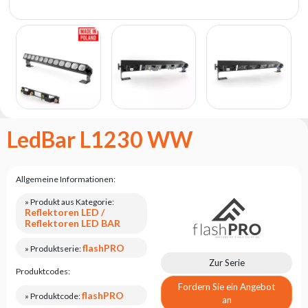
Flash
Satzung
Kontakt
Karriere
Serviceanfrage
Rücksendung
LedBar L1230 WW
des
Produkts
nach dem
Test
Allgemeine Informationen:
Leasing
» Produkt aus Kategorie:
Reflektoren LED /
Häufig
Reflektoren LED BAR
Gestellte
Fragen
flashPRO
» Produktserie:
Zur Serie
Produktcodes:
Wählen
Fordern Sie ein Angebot
flashPRO
Serie
» Produktcode:
an