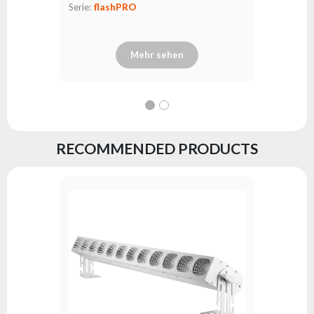
Serie:
flashPRO
Mehr sehen
RECOMMENDED PRODUCTS
LedBar L
Serie:
fl