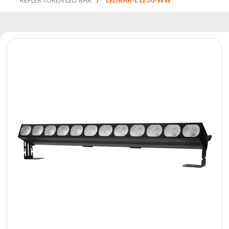
Reflektoren
Retro
DMX-
Controller
Reflektoren
Batteriebetrieben
Outlet
Produktarchiv
Suchen
zu
Nachricht
Portfolio
Über
die
Marke