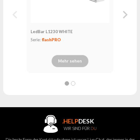
LedBar L1230 WHITE
Serie:
flashPRO
Mehr sehen
.HELP
DESK
WIR SIND FÜR
DU
Die beste Form der Kontaktaufnahme ist unser Live-Chat, der immer in der