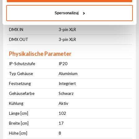
AC IN
PowerCON
Spersonalizuj
AC OUT
PowerCON
DMX IN
3-pin XLR
DMX OUT
3-pin XLR
Physikalische Parameter
IP-Schutzstufe
IP20
Typ Gehäuse
Aluminium
Festsetzung
Integriert
Gehäusefarbe
Schwarz
Kühlung
Aktiv
Länge [cm]
102
Breite [cm]
17
Höhe [cm]
8