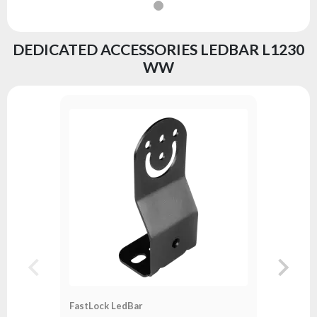
DEDICATED ACCESSORIES LEDBAR L1230
WW
STAND F
Serie:
fl
FastLock LedBar