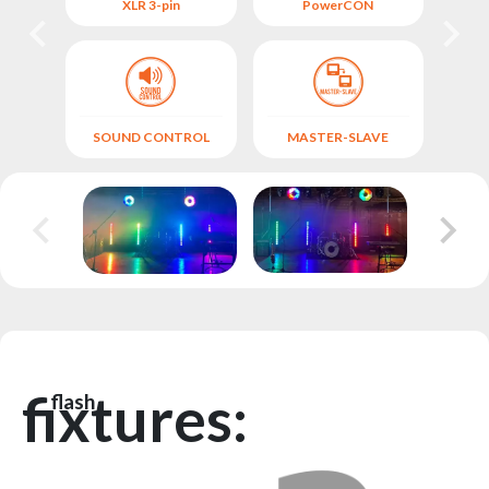
M
XLR 3-pin
PowerCON
L
SOUND CONTROL
MASTER-SLAVE
fixtures:
flash