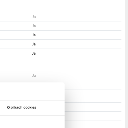
Ja
Ja
Ja
Ja
Ja
Ja
Ja
PowerCON
O plikach cookies
PowerCON
3-pin XLR