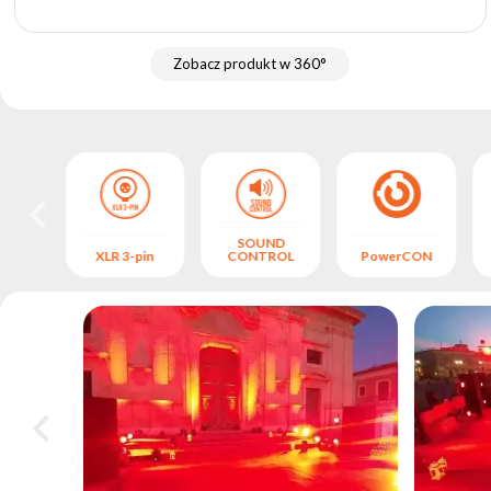
Zobacz produkt w 360°
SOUND
MX
XLR 3-pin
CONTROL
PowerCON