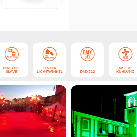
MASTER-
FESTER
AKTIVE
SLAVE
LICHTWINKEL
DMX512
KÜHLUNG