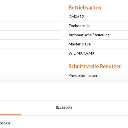
Betriebsarten
DMX512
)
Tonkontrolle
Automatische Steuerung
Master-slave
W-DMX/CRMX
Schnittstelle Benutzer
Physische Tasten
LCD Bildschirm
Anschlüsse
AC IN
Szczegóły
AC OUT
 cookie
DMX IN