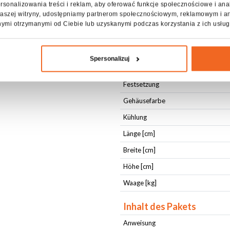
rsonalizowania treści i reklam, aby oferować funkcje społecznościowe i ana
DMX OUT
z naszej witryny, udostępniamy partnerom społecznościowym, reklamowym i a
nymi otrzymanymi od Ciebie lub uzyskanymi podczas korzystania z ich usług
Physikalische Parameter
IP-Schutzstufe
Spersonalizuj
Typ Gehäuse
Festsetzung
Gehäusefarbe
Kühlung
Länge [cm]
Breite [cm]
Höhe [cm]
Waage [kg]
Inhalt des Pakets
Anweisung