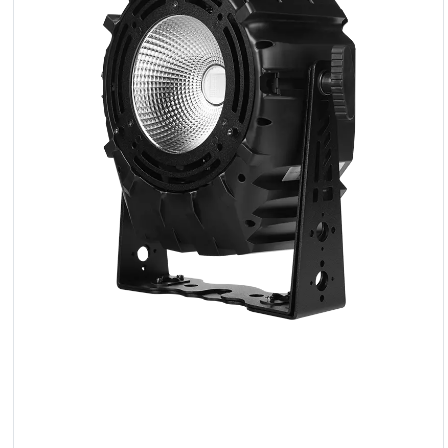
Reflektoren
LED
Zubehör
Ausstellungsbeleuchtung
Laser
Blitze
Leitlichter
Reflektoren
Retro
DMX-
Controller
Reflektoren
Batteriebetrieben
Outlet
Produktarchiv