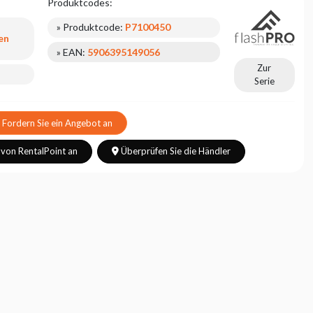
Produktcodes:
» Produktcode:
P7100450
en
» EAN:
5906395149056
Zur
Serie
Fordern Sie ein Angebot an
 von RentalPoint an
Überprüfen Sie die Händler