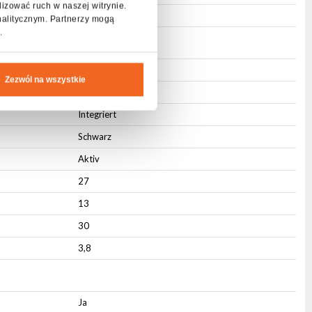
lizować ruch w naszej witrynie.
3-pin XLR
nalitycznym. Partnerzy mogą
.
IP20
Zezwól na wszystkie
ABS
Integriert
Schwarz
Aktiv
27
13
30
3,8
Ja