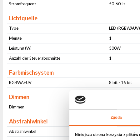
Stromfrequenz
50-60Hz
Lichtquelle
Type
LED (RGBWAUV
Menge
1
Leistung (W)
300W
Anzahl der Steuerabschnitte
1
Farbmischsystem
RGBWA+UV
8 bit - 16 bit
Dimmen
Dimmen
8 bit - 16 bit
Zgoda
Abstrahlwinkel
Abstrahlwinkel
Fester (37⁰)
Niniejsza strona korzysta z plików