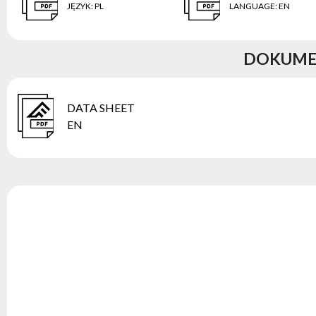
JĘZYK
:
PL
LANGUAGE
:
EN
DOKUMEN
DATA SHEET
EN