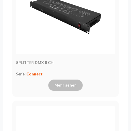
Flash
Satzung
Kontakt
Karriere
Serviceanfrage
Rücksendung
des
Produkts
SPLITTER DMX 8 CH
nach dem
Test
Serie:
Connect
Leasing
Mehr sehen
Häufig
Gestellte
Fragen
Wählen
Serie