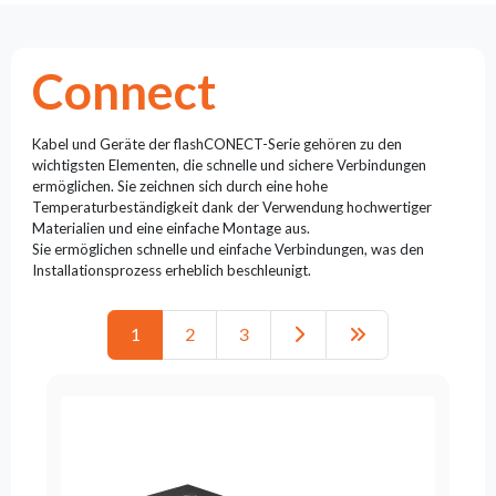
Reflektoren
Retro
DMX-
Connect
Controller
Reflektoren
Batteriebetrieben
Kabel und Geräte der flashCONECT-Serie gehören zu den
wichtigsten Elementen, die schnelle und sichere Verbindungen
Outlet
ermöglichen. Sie zeichnen sich durch eine hohe
Temperaturbeständigkeit dank der Verwendung hochwertiger
Produktarchiv
Materialien und eine einfache Montage aus.
Sie ermöglichen schnelle und einfache Verbindungen, was den
Installationsprozess erheblich beschleunigt.
Suchen
zu
1
2
3
Nachricht
Portfolio
Über
die
Marke