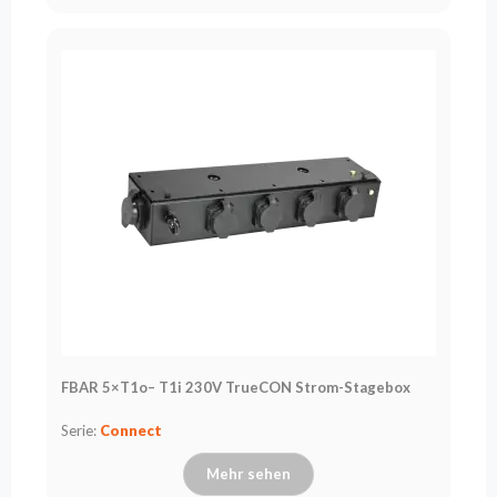
FBAR 5×T1o– T1i 230V TrueCON Strom-Stagebox
Serie:
Connect
Mehr sehen