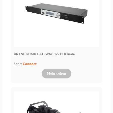
Flash
Satzung
Kontakt
Karriere
Serviceanfrage
Rücksendung
des
Produkts
ARTNET/DMX GATEWAY 8x512 Kanäle
nach dem
Test
Serie:
Connect
Leasing
Mehr sehen
Häufig
Gestellte
Fragen
Wählen
Serie