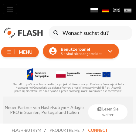
Alle
Produkte
Verschieben
von
Benutzerpanel
Geräten
MENU
Sie sind nicht angemeldet
Generatoren
Reflektoren
LED
Flash-Butrym Spółka Jawna führt im Rahmen der Untermaßnahme 1.1 ein vom Europäischen
Zubehör
Fonds für regionale Entwicklung kofinanziertes Projekt durch.
Ausstellungsbeleuchtung
Laser
Eventsklep – offizieller Distributor von
Lesen Sie
Flash-Butrym!
weiter
Blitze
Leitlichter
FLASH-BUTRYM
PRODUKTREIHE
CONNECT