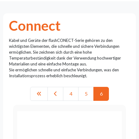
Reflektoren
Retro
DMX-
Connect
Controller
Reflektoren
Batteriebetrieben
Kabel und Geräte der flashCONECT-Serie gehören zu den
wichtigsten Elementen, die schnelle und sichere Verbindungen
Outlet
ermöglichen. Sie zeichnen sich durch eine hohe
Temperaturbeständigkeit dank der Verwendung hochwertiger
Produktarchiv
Materialien und eine einfache Montage aus.
Sie ermöglichen schnelle und einfache Verbindungen, was den
Installationsprozess erheblich beschleunigt.
Suchen
zu
4
5
6
Nachricht
Portfolio
Über
die
Marke