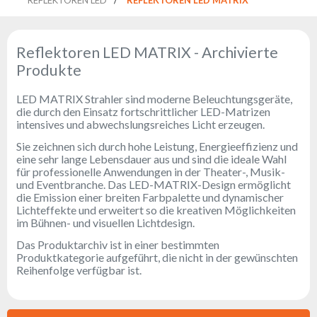
Reflektoren
Retro
DMX-
Reflektoren LED MATRIX - Archivierte
Controller
Produkte
Reflektoren
Batteriebetrieben
LED MATRIX Strahler sind moderne Beleuchtungsgeräte,
die durch den Einsatz fortschrittlicher LED-Matrizen
Outlet
intensives und abwechslungsreiches Licht erzeugen.
Produktarchiv
Sie zeichnen sich durch hohe Leistung, Energieeffizienz und
eine sehr lange Lebensdauer aus und sind die ideale Wahl
für professionelle Anwendungen in der Theater-, Musik-
Suchen
und Eventbranche. Das LED-MATRIX-Design ermöglicht
zu
die Emission einer breiten Farbpalette und dynamischer
Lichteffekte und erweitert so die kreativen Möglichkeiten
im Bühnen- und visuellen Lichtdesign.
Nachricht
Das Produktarchiv ist in einer bestimmten
Produktkategorie aufgeführt, die nicht in der gewünschten
Portfolio
Reihenfolge verfügbar ist.
Über
die
Marke