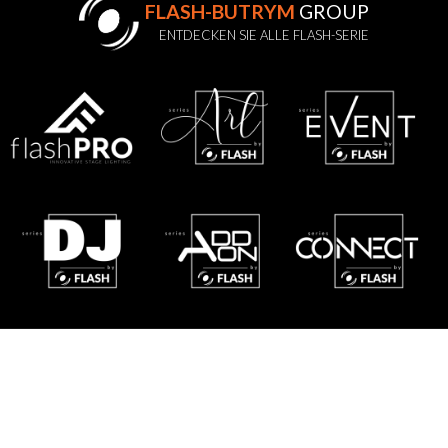
FLASH-BUTRYM
GROUP
ENTDECKEN SIE ALLE FLASH-SERIE
SATZUNG
DATENSCHUTZRICHTLINIE
DSGVO
GARANTIEBESTIMMUNGEN
SERVICE
KONTAKTIEREN SIE UNS
SITE MAP
FLASH-BUTRYM SP.J.
SKARBIMIERZYCE 18
72-002 DOŁUJE