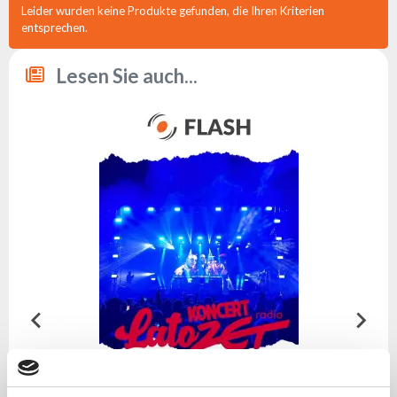
Flash
Leider wurden keine Produkte gefunden, die Ihren Kriterien
entsprechen.
Satzung
Kontakt
Lesen Sie auch...
Karriere
Serviceanfrage
Rücksendung
des
Produkts
nach dem
Test
Leasing
Häufig
Gestellte
Fragen
Wählen
Serie