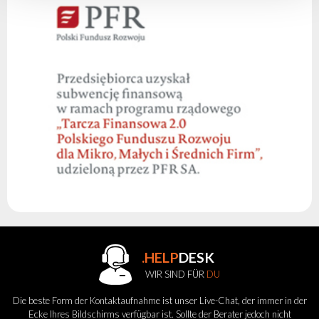
.HELP
DESK
WIR SIND FÜR
DU
Die beste Form der Kontaktaufnahme ist unser Live-Chat, der immer in der
Ecke Ihres Bildschirms verfügbar ist. Sollte der Berater jedoch nicht