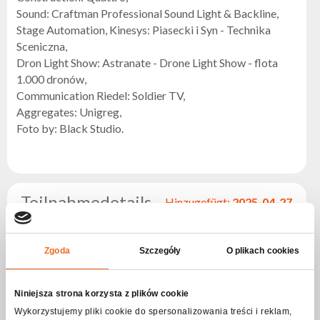
Sound: Craftman Professional Sound Light & Backline,
Stage Automation, Kinesys: Piasecki i Syn - Technika
Sceniczna,
Dron Light Show: Astranate - Drone Light Show - flota
1.000 dronów,
Communication Riedel: Soldier TV,
Aggregates: Unigreg,
Foto by: Black Studio.
Teilnahmedetails
Hinzugefügt:
2025-04-27
Beleuchtung:
Zgoda
Szczegóły
O plikach cookies
Green Beam Design
Zum Unternehmen
Niniejsza strona korzysta z plików cookie
Wykorzystujemy pliki cookie do spersonalizowania treści i reklam,