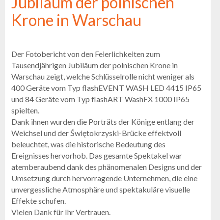
Jubiläum der polnischen
Flash
Krone in Warschau
Satzung
Kontakt
Karriere
Der Fotobericht von den Feierlichkeiten zum
Tausendjährigen Jubiläum der polnischen Krone in
Serviceanfrage
Warschau zeigt, welche Schlüsselrolle nicht weniger als
Rücksendung
400 Geräte vom Typ flashEVENT WASH LED 4415 IP65
des
und 84 Geräte vom Typ flashART WashFX 1000 IP65
Produkts
spielten.
nach dem
Dank ihnen wurden die Porträts der Könige entlang der
Test
Weichsel und der Świętokrzyski-Brücke effektvoll
Leasing
beleuchtet, was die historische Bedeutung des
Ereignisses hervorhob. Das gesamte Spektakel war
Häufig
atemberaubend dank des phänomenalen Designs und der
Gestellte
Fragen
Umsetzung durch hervorragende Unternehmen, die eine
unvergessliche Atmosphäre und spektakuläre visuelle
Effekte schufen.
Wählen
Serie
Vielen Dank für Ihr Vertrauen.