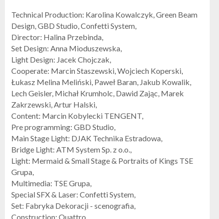
Technical Production: Karolina Kowalczyk, Green Beam
Design, GBD Studio, Confetti System,
Director: Halina Przebinda,
Set Design: Anna Mioduszewska,
Light Design: Jacek Chojczak,
Cooperate: Marcin Staszewski, Wojciech Koperski,
Łukasz Melina Meliński, Paweł Baran, Jakub Kowalik,
Lech Geisler, Michał Krumholc, Dawid Zając, Marek
Zakrzewski, Artur Halski,
Content: Marcin Kobylecki TENGENT,
Pre programming: GBD Studio,
Main Stage Light: DJAK Technika Estradowa,
Bridge Light: ATM System Sp. z o.o.,
Light: Mermaid & Small Stage & Portraits of Kings TSE
Grupa,
Multimedia: TSE Grupa,
Special SFX & Laser: Confetti System,
Set: Fabryka Dekoracji - scenografia,
Construction: Quattro,