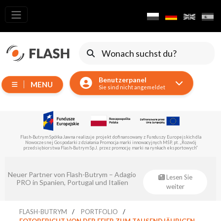
Alle
Produkte
Verschieben
von
Benutzerpanel
Geräten
MENU
Sie sind nicht angemeldet
Generatoren
Reflektoren
LED
Flash-Butrym Spółka Jawna führt im Rahmen der Untermaßnahme 1.1 ein vom Europäischen
Zubehör
Fonds für regionale Entwicklung kofinanziertes Projekt durch.
Ausstellungsbeleuchtung
Laser
Eventsklep – offizieller Distributor von
Lesen Sie
Flash-Butrym!
weiter
Blitze
Leitlichter
FLASH-BUTRYM
PORTFOLIO
FOTOBERICHT VON DER FEIER ZUM TAUSENDJÄHRIGEN