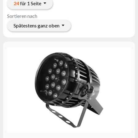
Flash
24
für 1 Seite
Satzung
Sortieren nach
Kontakt
Spätestens ganz oben
Karriere
Serviceanfrage
Rücksendung
des
Produkts
nach dem
Test
Leasing
Häufig
Gestellte
Fragen
Wählen
Serie