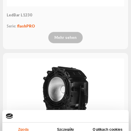
LedBar L1230
Serie:
flashPRO
Mehr sehen
Zgoda
Szczegóły
O plikach cookies