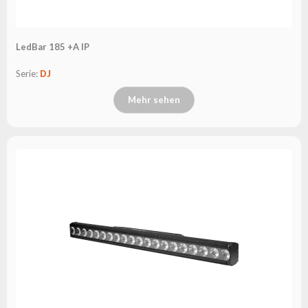
LedBar 185 +A IP
Serie:
DJ
Mehr sehen