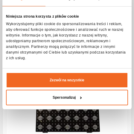
Niniejsza strona korzysta z plików cookie
PAR64 LED P250 WW 22/5200K
Wykorzystujemy pliki cookie do spersonalizowania treści i reklam,
Serie:
flashPRO
aby oferować funkcje społecznościowe i analizować ruch w naszej
witrynie. Informacje o tym, jak korzystasz z naszej witryny,
Mehr sehen
udostępniamy partnerom społecznościowym, reklamowym i
analitycznym. Partnerzy mogą połączyć te informacje z innymi
danymi otrzymanymi od Ciebie lub uzyskanymi podczas korzystania
z ich usług.
Zezwól na wszystkie
Spersonalizuj