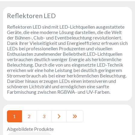
Reflektoren
Retro
Reflektoren LED
DMX-
Controller
Reflektoren LED sind mit LED-Lichtquellen ausgestattete
Geräte, die eine moderne Lösung darstellen, die die Welt
Reflektoren
der Bühnen-, Club- und Eventbeleuchtung revolutioniert.
Batteriebetrieben
Dank ihrer Vielseitigkeit und Energieeffizienz erfreuen sich
LEDs bei professionellen Produzenten und visuellen
Outlet
Enthusiasten zunehmender Beliebtheit.LED-Lichtquellen
verbrauchen deutlich weniger Energie als herkömmliche
Produktarchiv
Beleuchtung. Durch die von uns eingesetzte LED-Technik
erreichen wir eine hohe Leistung bei deutlich geringerem
Suchen
Stromverbrauch als bei einer herkömmlichen Beleuchtung.
Darüber hinaus erzeugen LEDs einen intensiveren und
zu
schöneren Lichtstrahl und ermöglichen eine sanfte
Farbmischung zwischen RGBWA- und UV-Farben.
Nachricht
Portfolio
1
2
3
Über
die
Abgebildete Produkte
Marke