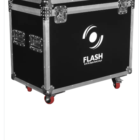
LED
Akcesoria
Oświetlenie
Ekspozycyjne
Lasery
Stroboskopy
Reflektory
Prowadzące
Reflektory
Retro
Sterowniki
DMX
Reflektory
Bateryjne
Outlet
Archiwum