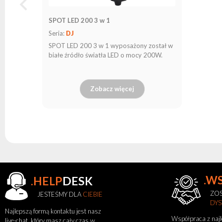
SPOT LED 200 3 w 1
Seria:
DJ
SPOT LED 200 3 w 1 wyposażony został w
białe źródło światła LED o mocy 200W.
Zobacz więcej
.W
.HELP
DESK
ZOS
JESTEŚMY DLA
CIEBIE
Zobacz
DY
także
Najlepszą formą kontaktu jest nasz
Współpraca z naj
live-chat, który masz cały czas w