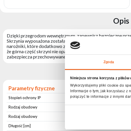
produktów
Opis
Dzięki przegrodom wewnętrznym, zapewnisz bezpieczne przec
Skrzynia wyposażona została w cztery stabilne kółka z bloka
narożniki, które dodatkowo zabezpieczają konstrukcje, oraz c
że górna część skrzyni nie opada, zapewniając łatwy i wygod
zabezpiecza przechowywane elementy przed uszkodzeniem.
Zgoda
Spe
Niniejsza strona korzysta z plików
Wykorzystujemy pliki cookie do spe
Parametry fizyczne
Informacje o tym, jak korzystasz 
połączyć te informacje z innymi da
Stopień ochrony IP
IP20
Rodzaj obudowy
Aluminium
Rodzaj obudowy
Płyta Drewniana
Długość [cm]
65