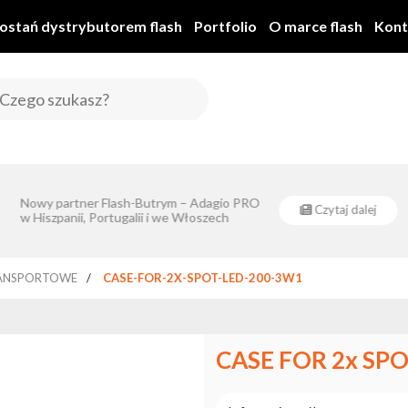
ostań dystrybutorem flash
Portfolio
O marce flash
Kont
Flash-Butrym Spółka Jawna 
Nowy partner Flash-Butrym – Adagio PRO
Rozwo
Czytaj dalej
ym Spółka Jawna realizuje projekt dofinansowany z Europejskiego Funduszu
w Hiszpanii, Portugalii i we Włoszech
Rozwoju Regionalnego z poddziałania 1.1.
RANSPORTOWE
CASE-FOR-2X-SPOT-LED-200-3W1
CASE FOR 2x SPO