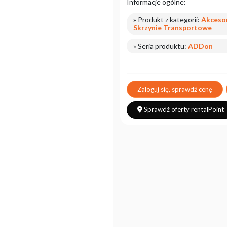
Informacje ogólne:
» Produkt z kategorii:
Akcesor
Skrzynie Transportowe
» Seria produktu:
ADDon
Zaloguj się, sprawdź cenę
Sprawdź oferty rentalPoint