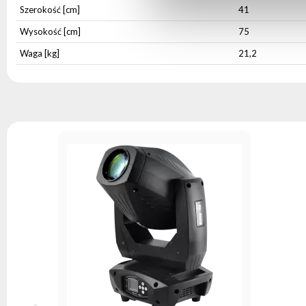
Szerokość [cm]
41
Wysokość [cm]
75
Waga [kg]
21,2