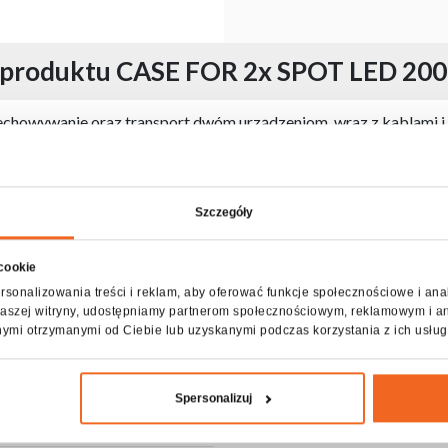
 produktu CASE FOR 2x SPOT LED 20
howywanie oraz transport dwóm urządzeniom, wraz z kablami i 
dami, wygodne rączki umożliwiające jej przenoszenie, a całość z
hronią otoczenie dzięki wyeliminowaniu ostrych krawędzi. Otwiera
ny dostęp do przechowywanych rzeczy. Środek z przegrodami, wyśc
Szczegóły
cyfikacja CASE FOR 2x SPOT LED 200
 cookie
rsonalizowania treści i reklam, aby oferować funkcje społecznościowe i ana
z naszej witryny, udostępniamy partnerom społecznościowym, reklamowym i a
nymi otrzymanymi od Ciebie lub uzyskanymi podczas korzystania z ich usług
Spersonalizuj