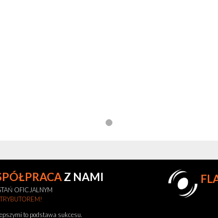
SPÓŁPRACA
Z NAMI
FL
TAŃ OFICJALNYM
STRYBUTOREM!
lepszymi to podstawa sukcesu.