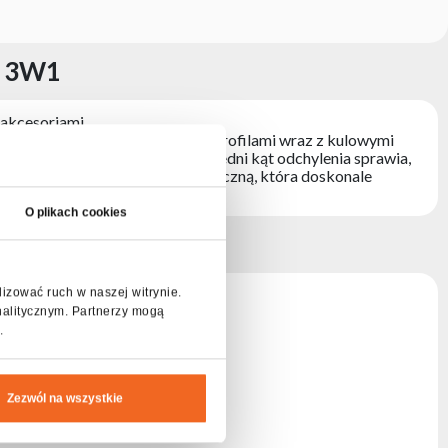
0 3W1
akcesoriami.
ostała wzmocniona aluminiowymi profilami wraz z kulowymi
ne jest jednostronnie, a odpowiedni kąt odchylenia sprawia,
iełany jest miękką pianka techniczną, która doskonale
O plikach cookies
 3W1
lizować ruch w naszej witrynie.
nalitycznym. Partnerzy mogą
.
Zezwól na wszystkie