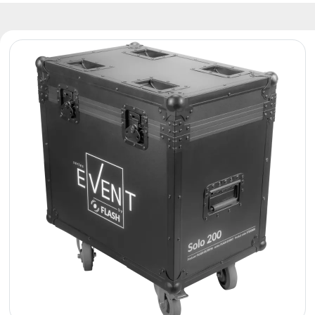
Reflektory
Retro
Sterowniki
DMX
Reflektory
Bateryjne
Outlet
Archiwum
produktów
Zobacz
także
Aktualności
Portfolio
O