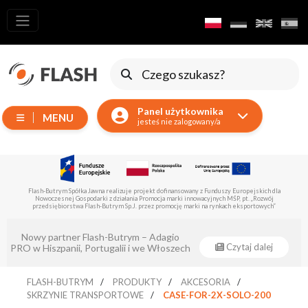
Wszystkie
produkty
Ruchome
Urządzenia
Panel użytkownika
MENU
Wytwornice
jesteś nie zalogowany/a
Reflektory
LED
Akcesoria
Flash-Butrym Spółka Jawna realizuje projekt dofinansowany z Funduszy Europejskich dla
Nowoczesnej Gospodarki z działania Promocja marki innowacyjnych MŚP, pt. „Rozwój
Oświetlenie
przedsiębiorstwa Flash-Butrym Sp.J. przez promocję marki na rynkach eksportowych”
Ekspozycyjne
Nowy partner Flash-Butrym – Adagio
Lasery
Czytaj dalej
PRO w Hiszpanii, Portugalii i we Włoszech
Stroboskopy
FLASH-BUTRYM
PRODUKTY
AKCESORIA
Reflektory
SKRZYNIE TRANSPORTOWE
CASE-FOR-2X-SOLO-200
Prowadzące