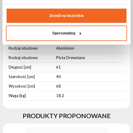
Specyfikacja CASE FOR 2x SOLO 200
Zezwól na wszystkie
Parametry fizyczne
Spersonalizuj
Stopień ochrony IP
IP20
Rodzaj obudowy
Aluminium
Rodzaj obudowy
Płyta Drewniana
Długość [cm]
61
Szerokość [cm]
40
Wysokość [cm]
68
Waga [kg]
18,2
PRODUKTY PROPONOWANE