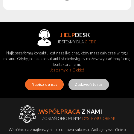
.HELP
DESK
JESTEŚMY DLA
CIEBIE
Najlepszą formą kontaktu jest nasz live-chat, który masz cały czas w rogu
ekranu. Gdyby jednak konsultant był niedostępny możesz wybrać inną formę
kontaktu z nami.
Jesteśmy dla Ciebie!
Napisz do nas
Zadzwoń teraz
.WSPÓŁPRACA
Z NAMI
ZOSTAŃ OFICJALNYM
DYSTRYBUTOREM!
Współpraca z najlepszymi to podstawa sukcesu. Zadbajmy wspólnie o