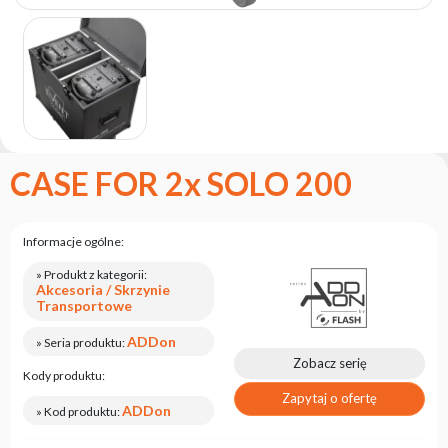
marce
flash
Regulamin
Kontakt
Kariera
Zgłoszenie
CASE FOR 2x SOLO 200
Serwisowe
Zwrot
produktu
Informacje ogólne:
po
testach
» Produkt z kategorii:
Akcesoria / Skrzynie
Leasing
Transportowe
Częste
ADDon
» Seria produktu:
Pytania
Zobacz serię
Kody produktu:
Zapytaj o ofertę
Wybierz
ADDon
» Kod produktu:
serię