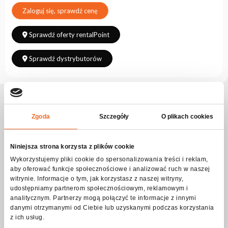
Zaloguj się, sprawdź cenę
Sprawdź oferty rentalPoint
Sprawdź dystrybutorów
Opis produktu CASE FOR 2x SOLO 200
Zgoda
Szczegóły
O plikach cookies
Dzięki przegrodom wewnętrznym, zapewnisz bezpieczne
przechowywanie oraz transport dwóm urządzeniom, wraz z
kablami i akcesoriami.
Skrzynia wyposażona została w cztery stabilne kółka z
Niniejsza strona korzysta z plików cookie
blokadami, wygodne rączki umożliwiające jej przenoszenie, a
Wykorzystujemy pliki cookie do spersonalizowania treści i reklam,
całość została wzmocniona aluminiowymi profilami wraz z
kulowymi narożniki, które dodatkowo zabezpieczają konstrukcje,
aby oferować funkcje społecznościowe i analizować ruch w naszej
oraz chronią otoczenie dzięki wyeliminowaniu ostrych krawędzi.
witrynie. Informacje o tym, jak korzystasz z naszej witryny,
Otwierane jest jednostronnie, a odpowiedni kąt odchylenia
udostępniamy partnerom społecznościowym, reklamowym i
sprawia, że górna część skrzyni nie opada, zapewniając łatwy i
analitycznym. Partnerzy mogą połączyć te informacje z innymi
wygodny dostęp do przechowywanych rzeczy. Środek z
danymi otrzymanymi od Ciebie lub uzyskanymi podczas korzystania
przegrodami, wyściełany jest miękką pianka techniczną, która
doskonale zabezpiecza przechowywane elementy przed
z ich usług.
uszkodzeniem.