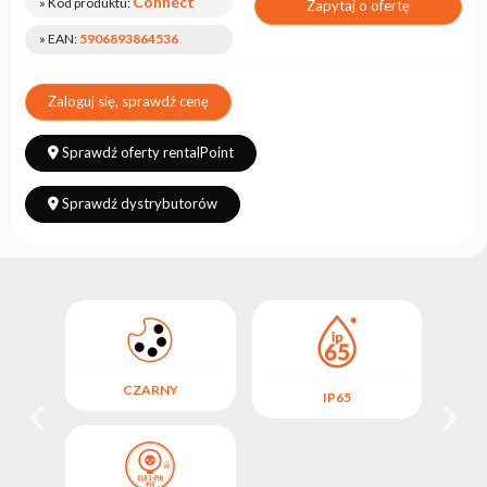
Connect
» Kod produktu:
Zapytaj o ofertę
» EAN:
5906893864536
Zaloguj się, sprawdź cenę
Sprawdź oferty rentalPoint
Sprawdź dystrybutorów
CZARNY
IP65