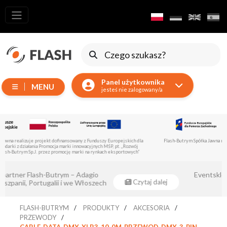
Wszystkie
produkty
Ruchome
Urządzenia
Panel użytkownika
MENU
Wytwornice
jesteś nie zalogowany/a
Reflektory
LED
Akcesoria
Flash-Butrym Spółka Jawna realizuje projekt dofinansowany z Europejskiego Funduszu Rozwoju
Regionalnego z poddziałania 1.1.
Oświetlenie
Ekspozycyjne
Eventsklep - oficjalnym dystrybutorem
Lasery
Czytaj dalej
Flash-Butrym !
Stroboskopy
FLASH-BUTRYM
PRODUKTY
AKCESORIA
Reflektory
PRZEWODY
Prowadzące
CABLE-DATA-DMX-XLR3-10-0M-PRZEWOD-DMX-3-PIN