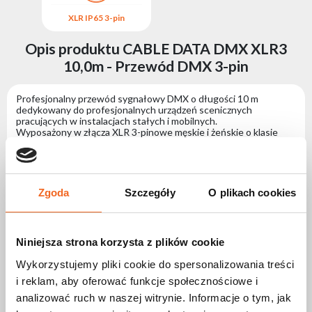
XLR IP65 3-pin
X
Opis produktu CABLE DATA DMX XLR3
10,0m - Przewód DMX 3-pin
Profesjonalny przewód sygnałowy DMX o długości 10 m
dedykowany do profesjonalnych urządzeń scenicznych
pracujących w instalacjach stałych i mobilnych.
Wyposażony w złącza XLR 3-pinowe męskie i żeńskie o klasie
szczelności IP65 zapewnia bezpieczne i stabilne podawanie
sygnału sterującego DMX.
Przewód cechuje się wysoką jakością oraz niezawodnością
podczas intensywnej eksploatacji, znacząco ułatwiając i
przyspieszając instalację systemów oświetleniowych.
Zgoda
Szczegóły
O plikach cookies
Specyfikacja CABLE DATA DMX XLR3 10,0m
Niniejsza strona korzysta z plików cookie
- Przewód DMX 3-pin
Wykorzystujemy pliki cookie do spersonalizowania treści
i reklam, aby oferować funkcje społecznościowe i
Złącza
analizować ruch w naszej witrynie. Informacje o tym, jak