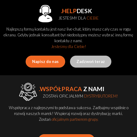
.HELP
DESK
JESTEŚMY DLA
CIEBIE
Najlepszą formą kontaktu jest nasz live-chat, który masz cały czas w rogu
ekranu. Gdyby jednak konsultant był niedostępny możesz wybrać inną formę
kontaktu z nami.
Jesteśmy dla Ciebie!
Napisz do nas
Zadzwoń teraz
.WSPÓŁPRACA
Z NAMI
ZOSTAŃ OFICJALNYM
DYSTRYBUTOREM!
Współpraca z najlepszymi to podstawa sukcesu. Zadbajmy wspólnie o
rozwój naszych marek! Wspieraj rozwój oraz dystrybucję marki.
Zostań
oficjalnym partnerem grupy.