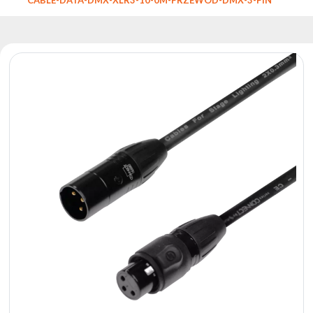
Reflektory
Retro
Sterowniki
DMX
Reflektory
Bateryjne
Outlet
Archiwum
produktów
Zobacz
także
Aktualności
Portfolio
O