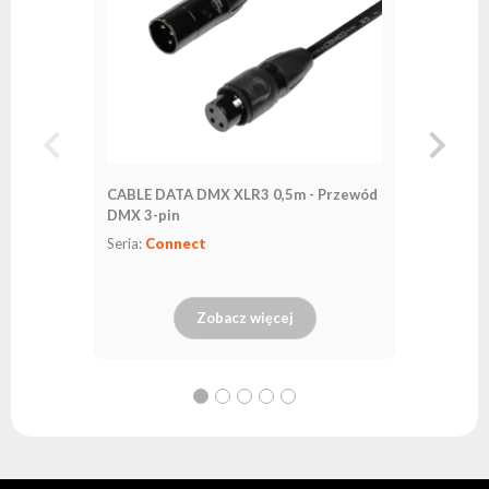
CABLE DATA DMX XLR3 0,5m - Przewód
CABLE D
DMX 3-pin
Przewód
Seria:
Connect
Seria:
Co
Zobacz więcej