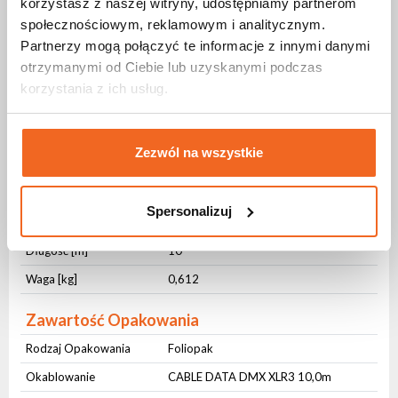
korzystasz z naszej witryny, udostępniamy partnerom
Złącze nr 1
3-pin XLR
społecznościowym, reklamowym i analitycznym.
Złącze nr 2
3-pin XLR
Partnerzy mogą połączyć te informacje z innymi danymi
otrzymanymi od Ciebie lub uzyskanymi podczas
Parametry fizyczne
korzystania z ich usług.
Stopień ochrony IP
IP65
Przekrój [mm²]
2x0,3
Zezwól na wszystkie
Materiał płaszcza
PVC
Kolor płaszcza
Czarny
Spersonalizuj
Organizacja przewodu
Opaska rzepowa
Długość [m]
10
Waga [kg]
0,612
Zawartość Opakowania
Rodzaj Opakowania
Foliopak
Okablowanie
CABLE DATA DMX XLR3 10,0m