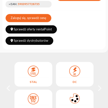
» EAN:
5903957728735
Zaloguj się, sprawdź cenę
Sprawdź oferty rentalPoint
Sprawdź dystrybutorów
STAL
DC