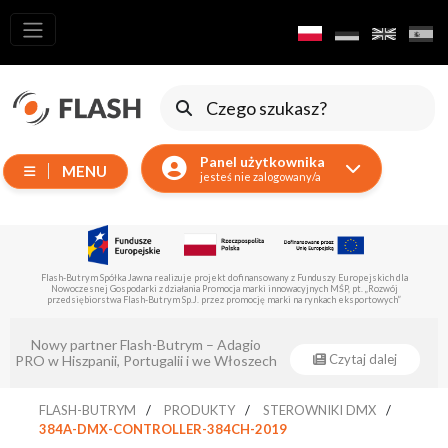
Wszystkie
produkty
Ruchome
Urządzenia
Panel użytkownika
MENU
Wytwornice
jesteś nie zalogowany/a
Reflektory
LED
Akcesoria
Flash-Butrym Spółka Jawna realizuje projekt dofinansowany z Funduszy Europejskich dla
Nowoczesnej Gospodarki z działania Promocja marki innowacyjnych MŚP, pt. „Rozwój
Oświetlenie
przedsiębiorstwa Flash-Butrym Sp.J. przez promocję marki na rynkach eksportowych”
Ekspozycyjne
Nowy partner Flash-Butrym – Adagio
Lasery
Czytaj dalej
PRO w Hiszpanii, Portugalii i we Włoszech
Stroboskopy
FLASH-BUTRYM
PRODUKTY
STEROWNIKI DMX
Reflektory
384A-DMX-CONTROLLER-384CH-2019
Prowadzące