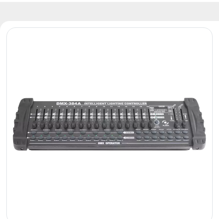
Reflektory
Retro
Sterowniki
DMX
Reflektory
Bateryjne
Outlet
Archiwum
produktów
Zobacz
także
Aktualności
Portfolio
O