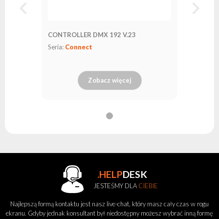
CONTROLLER DMX 192 V.23
Seria:
Connect
Zobacz więcej
.HELP
DESK
JESTEŚMY DLA
CIEBIE
Najlepszą formą kontaktu jest nasz live-chat, który masz cały czas w rogu
ekranu. Gdyby jednak konsultant był niedostępny możesz wybrać inną formę