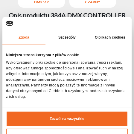
DMX512
CZARNY
Opis produktu 384A DMX CONTROLLER
384ch 2019
Kontroler 384A DMX CONTROLLER 384ch 2019 to
Zgoda
Szczegóły
O plikach cookies
zaawansowane urządzenie do zarządzania oświetleniem, które
obsługuje do 24 inteligentnych świateł, z możliwością
przypisania 16 kanałów, co łącznie daje 384 kanały. Oferuje 30
Niniejsza strona korzysta z plików cookie
banków chase, z możliwością zapisania 8 scen, oraz 6 chase, z
maksymalnie 24 scenami w każdej. Umożliwia nagrywanie do 6
Wykorzystujemy pliki cookie do spersonalizowania treści i reklam,
chase z regulowanym czasem przenikania i prędkością.Urządzenie
aby oferować funkcje społecznościowe i analizować ruch w naszej
wyposażone jest w 16 suwaków, co zapewnia precyzyjną
witrynie. Informacje o tym, jak korzystasz z naszej witryny,
kontrolę nad kanałami. Obsługuje kontrolę MIDI dla banków,
chase oraz poziomów oświetlenia. Wbudowany mikrofon pozwala
udostępniamy partnerom społecznościowym, reklamowym i
na pracę w trybie muzycznym, a program automatyczny jest
analitycznym. Partnerzy mogą połączyć te informacje z innymi
sterowany suwakami.Kontroler posiada wejście/wyjście DMX 3-
danymi otrzymanymi od Ciebie lub uzyskanymi podczas korzystania
pin XLR oraz zasilanie 9V DC. Jest zasilany zewnętrznym
z ich usług.
zasilaczem.
Specyfikacja 384A DMX CONTROLLER
384ch 2019
Zezwól na wszystkie