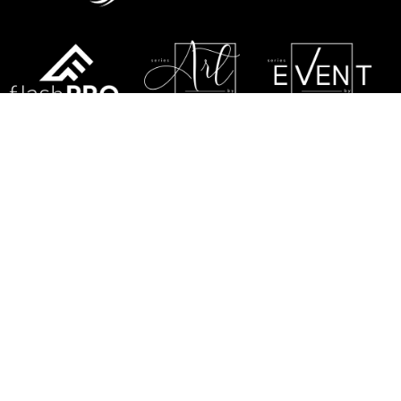
REGULAMIN
POLITYKA PRYWATNOŚCI
RODO
POLITYKA GWARANCYJNA
SERWIS
KONTAKT Z NAMI
MAPA STRONY
FLASH-BUTRYM SP.J.
SKARBIMIERZYCE 18
72-002 DOŁUJE
WOJ. ZACHODNIOPOMORSKIE
NIP: 8521821382