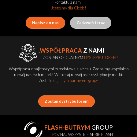
kontaktu z nami.
Jesteśmy dla Ciebie!
Napisz do nas
Zadzwoń teraz
.WSPÓŁPRACA
Z NAMI
ZOSTAŃ OFICJALNYM
DYSTRYBUTOREM!
Współpraca z najlepszymi to podstawa sukcesu. Zadbajmy wspólnie o
rozwój naszych marek! Wspieraj rozwój oraz dystrybucję marki.
Zostań
oficjalnym partnerem grupy.
Zostań dystrybutorem
FLASH-BUTRYM
GROUP
POZNAJ WSZYSTKIE SERIE FLASH