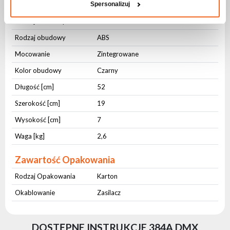
Parametry fizyczne
Spersonalizuj
Rodzaj obudowy
Stal
Rodzaj obudowy
ABS
Mocowanie
Zintegrowane
Kolor obudowy
Czarny
Długość [cm]
52
Szerokość [cm]
19
Wysokość [cm]
7
Waga [kg]
2,6
Zawartość Opakowania
Rodzaj Opakowania
Karton
Okablowanie
Zasilacz
DOSTĘPNE INSTRUKCJE 384A DMX