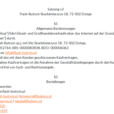
Satzung v2
Flash-Butrym Skarbimierzyce 18, 72-002 Dołuje
§1
Allgemeine Bestimmungen
Shop“] führt Einzel- und Großhandelsverkäufe über das Internet auf der Gru
en“] durch.
ash-Butrym sp.j. mit Sitz Skarbimierzyce 18, 72-002 Dołuje,
052764, KRS: 0000083838, BDO: 000006062
sse:
info@flash-butrym.pl
.
il des mit dem Kunden geschlossenen Kaufvertrages.
 eines Kaufvertrages ist die Annahme der Geschäftsbedingungen durch den K
ind frei von Sach- und Rechtsmängeln.
§2
Bestellungen
 werden:
.flash-butrym.pl
sh-butrym.pl
/
grzegorz@flashpro.pl
utrym.pl
/
jakub@flashpro.pl
320
0 459