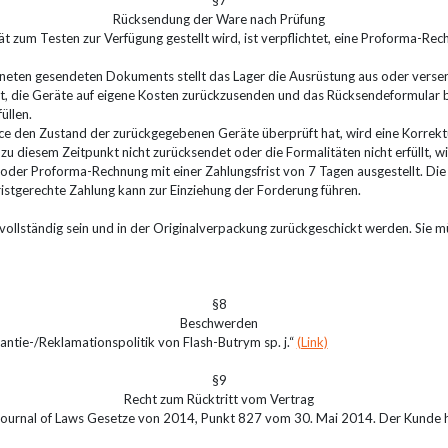
§7
Rücksendung der Ware nach Prüfung
 zum Testen zur Verfügung gestellt wird, ist verpflichtet, eine Proforma-Rech
hneten gesendeten Dokuments stellt das Lager die Ausrüstung aus oder versen
tet, die Geräte auf eigene Kosten zurückzusenden und das Rücksendeformular 
üllen.
e den Zustand der zurückgegebenen Geräte überprüft hat, wird eine Korrektu
zu diesem Zeitpunkt nicht zurücksendet oder die Formalitäten nicht erfüllt, w
der Proforma-Rechnung mit einer Zahlungsfrist von 7 Tagen ausgestellt. Di
istgerechte Zahlung kann zur Einziehung der Forderung führen.
llständig sein und in der Originalverpackung zurückgeschickt werden. Sie m
§8
Beschwerden
ntie-/Reklamationspolitik von Flash-Butrym sp. j.“
(Link)
§9
Recht zum Rücktritt vom Vertrag
urnal of Laws Gesetze von 2014, Punkt 827 vom 30. Mai 2014. Der Kunde h