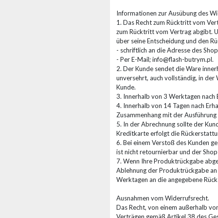
Informationen zur Ausübung des Wid
1. Das Recht zum Rücktritt vom Ver
zum Rücktritt vom Vertrag abgibt. 
über seine Entscheidung und den Rüc
- schriftlich an die Adresse des Sho
- Per E-Mail; info@flash-butrym.pl.
2. Der Kunde sendet die Ware inner
unversehrt, auch vollständig, in de
Kunde.
3. Innerhalb von 3 Werktagen nach 
4. Innerhalb von 14 Tagen nach Erha
Zusammenhang mit der Ausführung d
5. In der Abrechnung sollte der Ku
Kreditkarte erfolgt die Rückerstattu
6. Bei einem Verstoß des Kunden geg
ist nicht retournierbar und der Sho
7. Wenn Ihre Produktrückgabe abgel
Ablehnung der Produktrückgabe an 
Werktagen an die angegebene Rück
Ausnahmen vom Widerrufsrecht.
Das Recht, von einem außerhalb von
Verträgen gemäß Artikel 38 des Ges