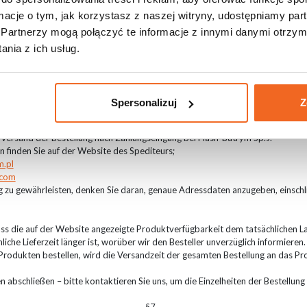
ormacje o tym, jak korzystasz z naszej witryny, udostępniamy p
§6
Partnerzy mogą połączyć te informacje z innymi danymi otrzym
Bearbeitungszeit der Bestellung / Verfügbarkeit
st die Bearbeitungszeit der Bestellung im Geschäft und die Zeit der Zustellu
nia z ich usług.
n“. Der Kunde kann auch selbst einen anderen Spediteur wählen, der bei Erha
ndung hängt von der gewählten Versandart ab: Wartezeit = Bearbeitungszeit + 
-Butrym Sp.J. aufgegebenen Bestellungen beträgt hängt von der Warenverfügba
are im Lager von Flash-Butrym Sp.J. dann wird die Sendung innerhalb von 24 S
Spersonalizuj
Z
2 Werktage. Es gibt jedoch Artikel, deren Verfügbarkeit bei Lieferanten begrenzt
u führt, dass der Shop den Kunden kontaktiert, um die Einzelheiten der Bestel
 Versand der Bestellung nach Zahlungseingang bei Flash-Butrym Sp.J.
 finden Sie auf der Website des Spediteurs;
m.pl
.com
zu gewährleisten, denken Sie daran, genaue Adressdaten anzugeben, einschlie
ass die auf der Website angezeigte Produktverfügbarkeit dem tatsächlichen L
che Lieferzeit länger ist, worüber wir den Besteller unverzüglich informieren.
Produkten bestellen, wird die Versandzeit der gesamten Bestellung an das Pr
n abschließen – bitte kontaktieren Sie uns, um die Einzelheiten der Bestellung