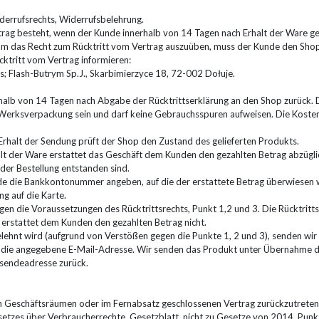
errufsrechts, Widerrufsbelehrung.
trag besteht, wenn der Kunde innerhalb von 14 Tagen nach Erhalt der Ware 
Um das Recht zum Rücktritt vom Vertrag auszuüben, muss der Kunde den Shop 
ktritt vom Vertrag informieren:
ps; Flash-Butrym Sp.J., Skarbimierzyce 18, 72-002 Dołuje.
halb von 14 Tagen nach Abgabe der Rücktrittserklärung an den Shop zurück. D
r Werksverpackung sein und darf keine Gebrauchsspuren aufweisen. Die Koste
Erhalt der Sendung prüft der Shop den Zustand des gelieferten Produkts.
lt der Ware erstattet das Geschäft dem Kunden den gezahlten Betrag abzügli
er Bestellung entstanden sind.
nde die Bankkontonummer angeben, auf die der erstattete Betrag überwiesen w
ng auf die Karte.
en die Voraussetzungen des Rücktrittsrechts, Punkt 1,2 und 3. Die Rücktritt
p erstattet dem Kunden den gezahlten Betrag nicht.
ehnt wird (aufgrund von Verstößen gegen die Punkte 1, 2 und 3), senden wir 
die angegebene E-Mail-Adresse. Wir senden das Produkt unter Übernahme d
sendeadresse zurück.
 Geschäftsräumen oder im Fernabsatz geschlossenen Vertrag zurückzutreten
etzes über Verbraucherrechte, Gesetzblatt, nicht zu Gesetze von 2014, Pu