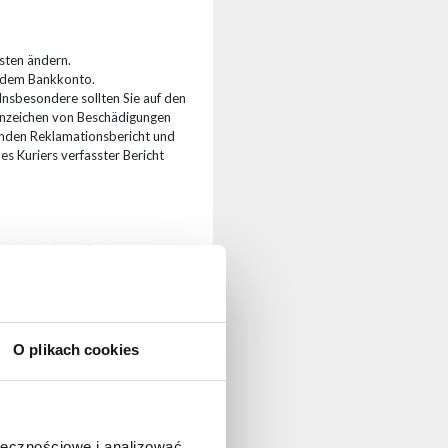
sten ändern.
f dem Bankkonto.
Insbesondere sollten Sie auf den
Anzeichen von Beschädigungen
henden Reklamationsbericht und
es Kuriers verfasster Bericht
e den Kauf von Geräten und
zungszeit aus. Wir betreuen
ens! Kontaktieren Sie uns, um mehr
ntspricht.
O plikach cookies
ołecznościowe i analizować