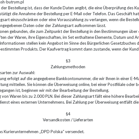
lash-butrym.pl
 der Bestellung ist, dass der Kunde Daten angibt, die eine Überprüfung des 
tätigt die Annahme der Bestellung per E-Mail oder Telefon. Das Geschäft ha
ngsart einzuschränken oder eine Vorauszahlung zu verlangen, wenn die Bestel
r angegebenen Daten oder der Zahlungsart aufkommen lässt.
ationen gebunden, die zum Zeitpunkt der Bestellung in den Bestimmungen über
ften der Waren, ihre Eigenschaften, im Set enthaltene Elemente, Datum und Art
Informationen stellen kein Angebot im Sinne des Bürgerlichen Gesetzbuches dar
estimmten Produkts. Der Kaufvertrag kommt dann zustande, wenn der Kunde 
§3
Zahlungsmethoden
sarten zur Auswahl:
ung erfolgt auf die angegebene Bankkontonummer, die wir Ihnen in einer E-Ma
ng mitteilen. Sie können die Überweisung online, bei einer Postfiliale oder b
gangen ist, beginnen wir mit der Bearbeitung der Bestellung.
 von Waren bis zu 2.000 PLN. Bei dieser Zahlungsart fällt eine höhere Bearbei
dienst eines externen Unternehmens. Bei Zahlung per Überweisung entfällt di
§4
Versandkosten / Lieferarten
s Kurierunternehmen „DPD Polska“ versendet.