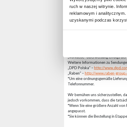
ruch w naszej witrynie. Inf
reklamowym i analitycznym. 
Die Wartezeit für die Sendung umfas
uzyskanymi podczas korzysta
Spediteur: „DPD Polska“ oder „Rabe
übernimmt. Die Wartezeit für die Se
Die Bearbeitungszeit der bei Flash
Lieferanten ab. Befindet sich die W
Fällen beträgt die Bearbeitungszeit 
Ausführungszeit verlängern, was daz
„Vorkasse“-Überweisung erfolgt der
Weitere Informationen zu Sendungen
„DPD Polska“ –
http://www.dpd.co
„Raben“ –
http://www.raben-group
*Um eine ordnungsgemäße Lieferung 
Telefonnummer.
Wir bemühen uns sicherzustellen, d
jedoch vorkommen, dass die tatsächli
*Wenn Sie eine größere Anzahl von 
angepasst.
*Sie können die Bestellung in Etappe