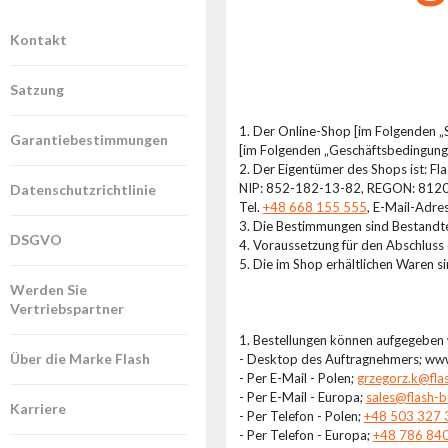
Reflektoren
LED
Kontakt
Zubehör
Ausstellungsbeleuchtung
Satzung
Laser
1. Der Online-Shop [im Folgenden „
Garantiebestimmungen
[im Folgenden „Geschäftsbedingung
Blitze
2. Der Eigentümer des Shops ist: Fl
NIP: 852-182-13-82, REGON: 812
Datenschutzrichtlinie
Leitlichter
Tel.
+48 668 155 555
, E-Mail-Adre
Reflektoren
3. Die Bestimmungen sind Bestandte
DSGVO
Retro
4. Voraussetzung für den Abschluss
5. Die im Shop erhältlichen Waren s
DMX-
Werden Sie
Controller
Vertriebspartner
Reflektoren
1. Bestellungen können aufgegeben
Batteriebetrieben
Über die Marke Flash
- Desktop des Auftragnehmers; www
- Per E-Mail - Polen;
grzegorz.k@fla
Outlet
- Per E-Mail - Europa;
sales@flash-b
Karriere
- Per Telefon - Polen;
+48 503 327 
Produktarchiv
- Per Telefon - Europa;
+48 786 84