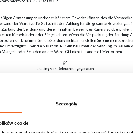
 Skarbimierzyce 18, 72-002 Dołuje
dmäßigen Abmessungen und/oder höherem Gewicht können sich die Versandko
rsand der Ware ist die Gutschrift der Zahlung für die gesamte Bestellung au
n Zustand der Sendung und deren Inhalt im Beisein des Kuriers zu überprüfen. 
achten Klebebänder oder Siegel achten. Wenn die Verpackung der Sendung 
ebrochen sind, nehmen Sie die Sendung nicht an, erstellen Sie einen entsprec
d unverzüglich über die Situation. Nur ein bei Erhalt der Sendung im Beisein d
 Mängeln oder Schäden an der Ware. Gilt nicht für andere Lieferformen.
§5
Leasing von Beleuchtungsgeräten
 Leasing bietet unser Unternehmen Leasingdienstleistungen an, mit denen Si
 für den Betrieb Ihres Unternehmens benötigen.
h durch attraktive Raten, vereinfachtes Antragsverfahren und schnelle Umset
ehmen. Investieren Sie mit unserer Hilfe in die Entwicklung Ihres Unternehm
en zu erfahren und das Angebot zu nutzen, das Ihren Erwartungen am besten e
Szczegóły
LN/netto,
%,
 plików cookie
der senden Sie eine Anfrage an die E-Mail-Adresse:
info@flash-butrym
do spersonalizowania treści i reklam, aby oferować funkcje sp