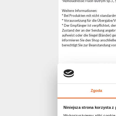
*Abholadresse: Flash-Butrym Sp.J.,
Weitere Informationen:
* Bei Produkten mit nicht standar
* Voraussetzung für die Übergabe/Ve
* Der Empfänger ist verpflichtet, de
Zustand der an der Sendung angebr
aufweist oder die Siegel (Bänder) g
informieren Sie den Shop anschließen
berechtigt Sie zur Beanstandung von
In Zusammenarbeit mit der Bank ING
Geräten finanzieren können, die Sie
Unsere Leasinglösungen zeichnen sic
sowohl Privatkunden als auch Untern
über die verfügbaren Leasingoption
Grundlegende Informationen:
Zgoda
Einkaufswert - mindestens 20.000 P
Eigene Anzahlung – mindestens 10 
Leasingdauer - 36 Monate,
Niniejsza strona korzysta z
Rückzahlungswert - 0,1 % bis 20 %,
Rufen Sie an:
tel. +48 668 155 555
o
Wykorzystujemy pliki cookie 