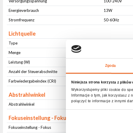
Versorgungsspannung
100-240V
Energieverbrauch
13W
Stromfrequenz
50-60Hz
Lichtquelle
Type
LED
Menge
1
Leistung (W)
5
Zgoda
Anzahl der Steuerabschnitte
1
Farbwiedergabeindex (CRI)
65
Niniejsza strona korzysta z plików
Wykorzystujemy pliki cookie do spe
Abstrahlwinkel
Informacje o tym, jak korzystasz 
połączyć te informacje z innymi da
Abstrahlwinkel
Fester
Fokuseinstellung - Fokus
Fokuseinstellung - Fokus
Handbuch