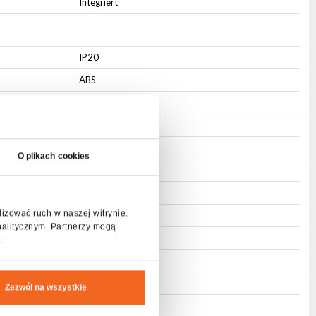
Integriert
IP20
ABS
Aluminium
Integriert
Befestigungsloch
O plikach cookies
Schwarz
Passiv
lizować ruch w naszej witrynie.
10
nalitycznym. Partnerzy mogą
6
.
8
0,2
Zezwól na wszystkie