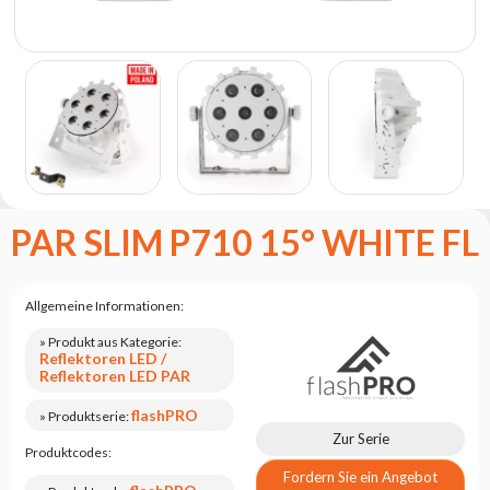
Flash
Satzung
Kontakt
Karriere
Serviceanfrage
Rücksendung
des
PAR SLIM P710 15° WHITE FL
Produkts
nach dem
Test
Allgemeine Informationen:
Leasing
» Produkt aus Kategorie:
Häufig
Reflektoren LED /
Gestellte
Reflektoren LED PAR
Fragen
flashPRO
» Produktserie:
Zur Serie
Wählen
Produktcodes:
Serie
Fordern Sie ein Angebot