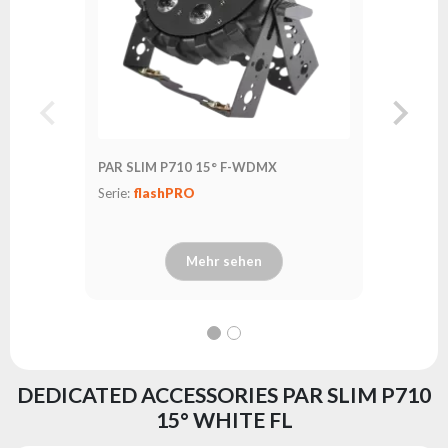
PAR SLIM P710 15° F-WDMX
PAR SLI
Serie:
flashPRO
Serie:
fl
Mehr sehen
DEDICATED ACCESSORIES PAR SLIM P710
15° WHITE FL