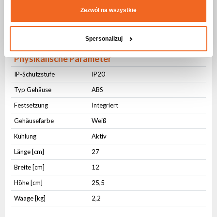
AC OUT
PowerCON
Zezwól na wszystkie
DMX IN
3-pin XLR
DMX OUT
3-pin XLR
Spersonalizuj
Physikalische Parameter
IP-Schutzstufe
IP20
Typ Gehäuse
ABS
Festsetzung
Integriert
Gehäusefarbe
Weiß
Kühlung
Aktiv
Länge [cm]
27
Breite [cm]
12
Höhe [cm]
25,5
Waage [kg]
2,2