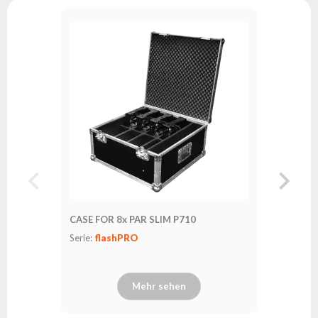
FastLoc
Serie:
fl
CASE FOR 8x PAR SLIM P710
Serie:
flashPRO
Mehr sehen