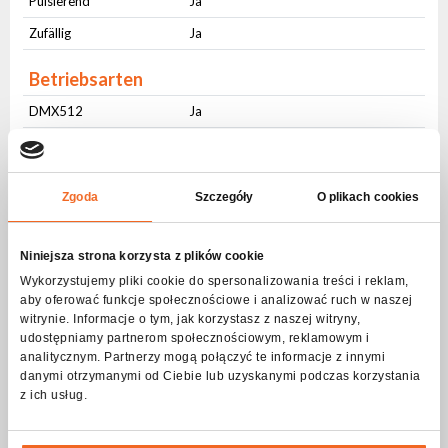
Pulsierend
Ja
Zufällig
Ja
Betriebsarten
DMX512
Ja
Tonkontrolle
Ja
Automatische Steuerung
Ja
Zgoda
Szczegóły
O plikach cookies
Master-slave
Ja
W-DMX/CRMX
Ja
Niniejsza strona korzysta z plików cookie
Wykorzystujemy pliki cookie do spersonalizowania treści i reklam,
Schnittstelle Benutzer
aby oferować funkcje społecznościowe i analizować ruch w naszej
Physische Tasten
Ja
witrynie. Informacje o tym, jak korzystasz z naszej witryny,
udostępniamy partnerom społecznościowym, reklamowym i
LCD Bildschirm
Ja
analitycznym. Partnerzy mogą połączyć te informacje z innymi
danymi otrzymanymi od Ciebie lub uzyskanymi podczas korzystania
Anschlüsse
z ich usług.
AC IN
PowerCON