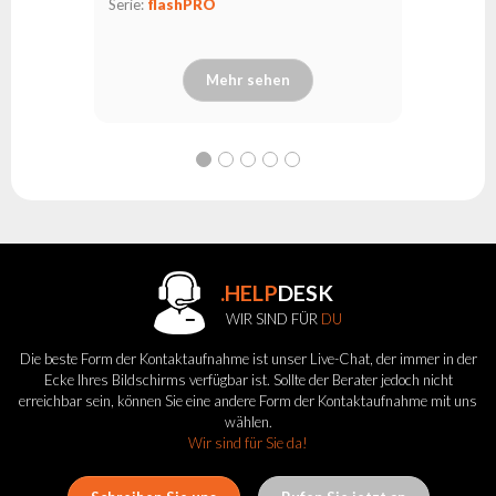
Serie:
flashPRO
Mehr sehen
.HELP
DESK
WIR SIND FÜR
DU
Die beste Form der Kontaktaufnahme ist unser Live-Chat, der immer in der
Ecke Ihres Bildschirms verfügbar ist. Sollte der Berater jedoch nicht
erreichbar sein, können Sie eine andere Form der Kontaktaufnahme mit uns
wählen.
Wir sind für Sie da!