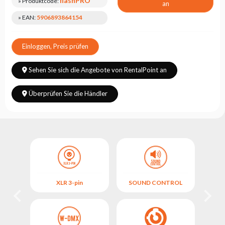
flashPRO
» Produktcode:
an
» EAN:
5906893864154
Einloggen, Preis prüfen
Sehen Sie sich die Angebote von RentalPoint an
Überprüfen Sie die Händler
M
OL
XLR 3-pin
SOUND CONTROL