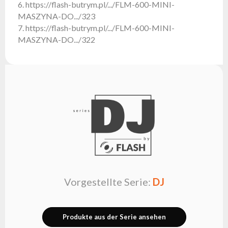
Flash
6. https://flash-butrym.pl/.../FLM-600-MINI-
MASZYNA-DO.../323
Satzung
7. https://flash-butrym.pl/.../FLM-600-MINI-
Kontakt
MASZYNA-DO.../322
Karriere
Serviceanfrage
Rücksendung
des
Produkts
nach dem
Test
Leasing
Häufig
Gestellte
Vorgestellte Serie:
DJ
Fragen
Wählen
Produkte aus der Serie ansehen
Serie