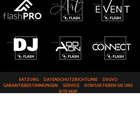
SATZUNG
DATENSCHUTZRICHTLINIE
DSGVO
GARANTIEBESTIMMUNGEN
SERVICE
KONTAKTIEREN SIE UNS
SITE MAP
FLASH-BUTRYM SP.J.
SKARBIMIERZYCE 18
72-002 DOŁUJE
WOJ. ZACHODNIOPOMORSKIE
NIP: 8521821382