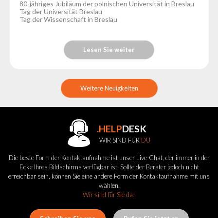
80-jähriges Jubiläum der polnischen Universität in Breslau
Tag der Universität Breslau
Tag der Wissenschaft in Breslau
Lesen Sie weiter
Weitere Neuigkeiten
.HELP
DESK
WIR SIND FÜR
DU
Die beste Form der Kontaktaufnahme ist unser Live-Chat, der immer in der
Ecke Ihres Bildschirms verfügbar ist. Sollte der Berater jedoch nicht
erreichbar sein, können Sie eine andere Form der Kontaktaufnahme mit uns
wählen.
Wir sind für Sie da!