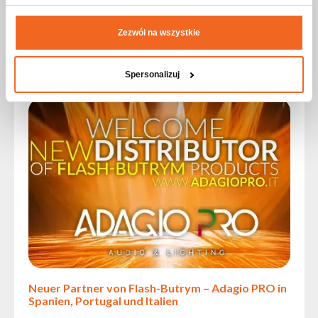
präsentieren.
Zezwól na wszystkie
Lesen Sie weiter
Spersonalizuj
Neuer Partner von Flash-Butrym – Adagio PRO in
Spanien, Portugal und Italien