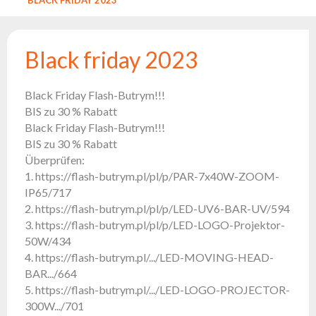
Reflektoren
Retro
DMX-
Black friday 2023
Controller
Reflektoren
Batteriebetrieben
Black Friday Flash-Butrym!!!
BIS zu 30 % Rabatt
Outlet
Black Friday Flash-Butrym!!!
Produktarchiv
BIS zu 30 % Rabatt
Überprüfen:
Suchen
1. https://flash-butrym.pl/pl/p/PAR-7x40W-ZOOM-
zu
IP65/717
2. https://flash-butrym.pl/pl/p/LED-UV6-BAR-UV/594
3. https://flash-butrym.pl/pl/p/LED-LOGO-Projektor-
Nachricht
50W/434
Portfolio
4. https://flash-butrym.pl/.../LED-MOVING-HEAD-
BAR.../664
Über
5. https://flash-butrym.pl/.../LED-LOGO-PROJECTOR-
die
300W.../701
Marke