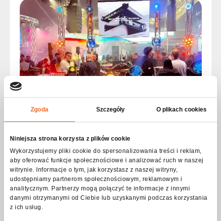
Zgoda
Szczegóły
O plikach cookies
Flash-Butrym auf der MIR 2026 – neue
Partnerschaft und Präsenz am Stand von Adagio
Niniejsza strona korzysta z plików cookie
PRO
Wykorzystujemy pliki cookie do spersonalizowania treści i reklam,
aby oferować funkcje społecznościowe i analizować ruch w naszej
Die MIR 2026 in Rimini liegt nun hinter uns. Sie zählt zu den
witrynie. Informacje o tym, jak korzystasz z naszej witryny,
wichtigsten Veranstaltungen der AV-Branche in Europa
udostępniamy partnerom społecznościowym, reklamowym i
und bringt Hersteller, Integratoren und Fachleute aus der
analitycznym. Partnerzy mogą połączyć te informacje z innymi
ganzen Welt zusammen.
In diesem Jahr hatten wir die Freude, gemeinsam mit
danymi otrzymanymi od Ciebie lub uzyskanymi podczas korzystania
unserem neuen Partner Adagio PRO (Holmusic)
z ich usług.
teilzunehmen und unsere Lichtlösungen an deren Stand zu