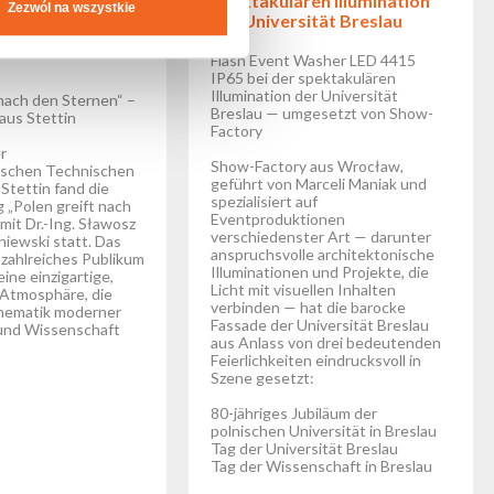
ft nach den
Spektakulären Illumination
Zezwól na wszystkie
t Beteiligung von
der Universität Breslau
awosz Uznański-
Flash Event Washer LED 4415
IP65 bei der spektakulären
Illumination der Universität
 nach den Sternen“ –
Breslau — umgesetzt von Show-
aus Stettin
Factory
r
Show-Factory aus Wrocław,
chen Technischen
geführt von Marceli Maniak und
 Stettin fand die
spezialisiert auf
 „Polen greift nach
Eventproduktionen
mit Dr.-Ing. Sławosz
verschiedenster Art — darunter
iewski statt. Das
anspruchsvolle architektonische
 zahlreiches Publikum
Illuminationen und Projekte, die
ine einzigartige,
Licht mit visuellen Inhalten
 Atmosphäre, die
verbinden — hat die barocke
Thematik moderner
Fassade der Universität Breslau
und Wissenschaft
aus Anlass von drei bedeutenden
Feierlichkeiten eindrucksvoll in
Szene gesetzt:
80-jähriges Jubiläum der
polnischen Universität in Breslau
Tag der Universität Breslau
Tag der Wissenschaft in Breslau