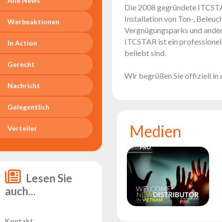
Alle News
Reflektoren
Die 2008 gegründete ITCSTAR
LED
Installation von Ton-, Beleu
Werbeaktionen
Zubehör
Vergnügungsparks und andere 
ITCSTAR ist ein professionel
In Action
Ausstellungsbeleuchtung
beliebt sind.
Laser
Gerecht
Wir begrüßen Sie offiziell i
Blitze
Nachricht
Leitlichter
Gelegentlich
Reflektoren
Retro
Medien
Verteiler
DMX-
Controller
Reflektoren
Batteriebetrieben
Lesen Sie
auch...
Outlet
Produktarchiv
Kontakt