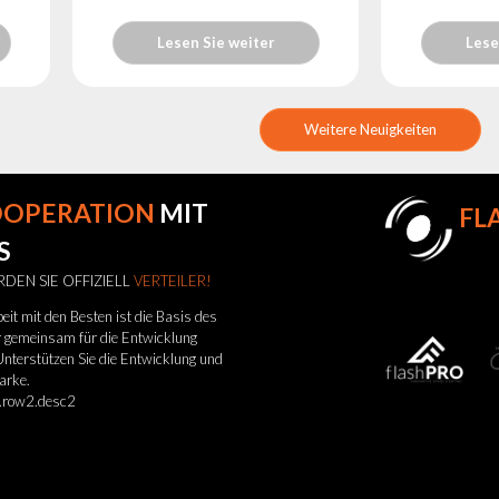
Lesen Sie weiter
Lese
Weitere Neuigkeiten
OOPERATION
MIT
FL
S
DEN SIE OFFIZIELL
VERTEILER!
t mit den Besten ist die Basis des
ir gemeinsam für die Entwicklung
nterstützen Sie die Entwicklung und
arke.
r.row2.desc2