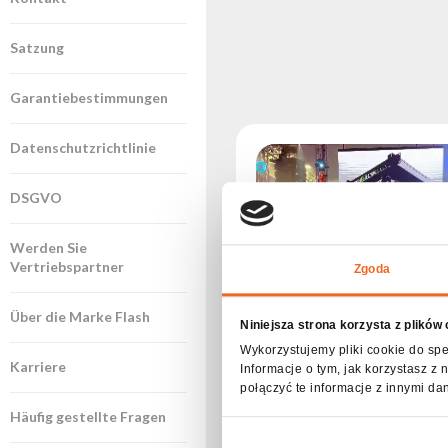
Satzung
Garantiebestimmungen
Datenschutzrichtlinie
DSGVO
Werden Sie
Vertriebspartner
Zgoda
Über die Marke Flash
Niniejsza strona korzysta z plików
Wykorzystujemy pliki cookie do spe
Karriere
Informacje o tym, jak korzystasz 
połączyć te informacje z innymi da
Flash-Butrym auf der MIR
Häufig gestellte Fragen
2026 – neue Partnerschaf