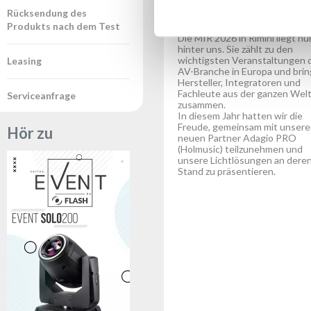
und Präsenz am Stand vo
Adagio PRO
Rücksendung des
Produkts nach dem Test
Die MIR 2026 in Rimini liegt nu
hinter uns. Sie zählt zu den
wichtigsten Veranstaltungen 
Leasing
AV-Branche in Europa und brin
Hersteller, Integratoren und
Fachleute aus der ganzen Wel
Serviceanfrage
zusammen.
In diesem Jahr hatten wir die
Freude, gemeinsam mit unser
Hör zu
neuen Partner Adagio PRO
(Holmusic) teilzunehmen und
unsere Lichtlösungen an dere
Stand zu präsentieren.