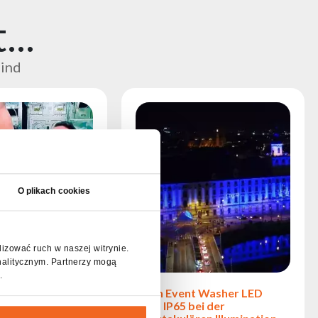
..
sind
O plikach cookies
lizować ruch w naszej witrynie.
nalitycznym. Partnerzy mogą
.
T-Solo-200-
Flash Event Washer LED
er Veranstaltung
4415 IP65 bei der