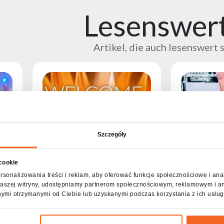
Lesenswert.
Artikel, die auch lesenswert 
Szczegóły
 cookie
rsonalizowania treści i reklam, aby oferować funkcje społecznościowe i ana
z naszej witryny, udostępniamy partnerom społecznościowym, reklamowym i a
nymi otrzymanymi od Ciebie lub uzyskanymi podczas korzystania z ich usług
Neuer Partner von Flash-
Flash-EVEN
t
Butrym – Adagio PRO in
Köpfe bei d