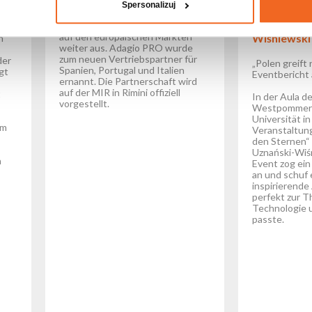
n
Spanien, Portugal und Italien
„Polen grei
Spersonalizuj
Sternen“ mi
Dr.-Ing. Sł
Flash-Butrym baut seine Präsenz
auf den europäischen Märkten
Wiśniewski
n
weiter aus. Adagio PRO wurde
zum neuen Vertriebspartner für
der
„Polen greift
Spanien, Portugal und Italien
gt
Eventbericht 
ernannt. Die Partnerschaft wird
auf der MIR in Rimini offiziell
t
In der Aula de
vorgestellt.
Westpommers
Universität in
em
Veranstaltung
den Sternen“ 
Uznański-Wiśn
n
Event zog ein
an und schuf e
inspirierende
perfekt zur 
Technologie 
passte.