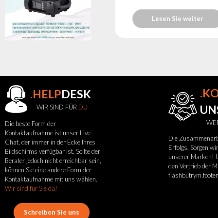
Lesen Sie weiter
.K
.HELP
DESK
WIR SIND FÜR
DU
UN
WER
Die beste Form der
Kontaktaufnahme ist unser Live-
Die Zusammenarbei
Chat, der immer in der Ecke Ihres
Erfolgs. Sorgen w
Bildschirms verfügbar ist. Sollte der
unserer Marken! U
Berater jedoch nicht erreichbar sein,
Suchen
den Vertrieb der M
können Sie eine andere Form der
flashbutrym.foote
zu
Kontaktaufnahme mit uns wählen.
Wir sind für Sie da!
Nachricht
Schreiben Sie uns
Portfolio