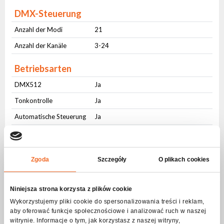
DMX-Steuerung
Anzahl der Modi
21
Anzahl der Kanäle
3-24
Betriebsarten
DMX512
Ja
Tonkontrolle
Ja
Automatische Steuerung
Ja
Master-slave
Ja
Schnittstelle Benutzer
Zgoda
Szczegóły
O plikach cookies
Physische Tasten
Ja
LCD Bildschirm
Ja
Niniejsza strona korzysta z plików cookie
Wykorzystujemy pliki cookie do spersonalizowania treści i reklam,
Anschlüsse
aby oferować funkcje społecznościowe i analizować ruch w naszej
witrynie. Informacje o tym, jak korzystasz z naszej witryny,