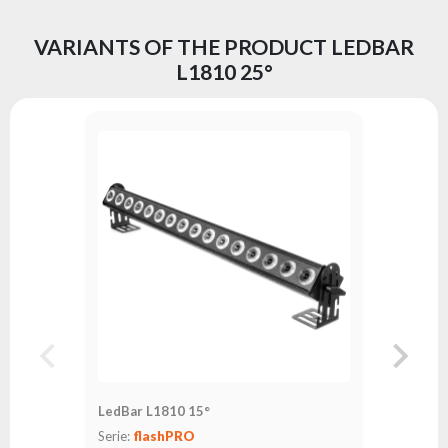
VARIANTS OF THE PRODUCT LEDBAR
L1810 25°
LedBar L1810 15°
LedBar L
Serie:
flashPRO
Serie:
fl