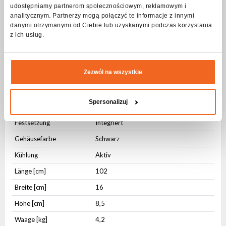
AC IN
PowerCON
udostępniamy partnerom społecznościowym, reklamowym i
analitycznym. Partnerzy mogą połączyć te informacje z innymi
AC OUT
PowerCON
danymi otrzymanymi od Ciebie lub uzyskanymi podczas korzystania
DMX IN
3-pin XLR
z ich usług.
DMX OUT
3-pin XLR
Physikalische Parameter
Zezwól na wszystkie
IP-Schutzstufe
IP20
Spersonalizuj
Typ Gehäuse
ABS
Festsetzung
Integriert
Gehäusefarbe
Schwarz
Kühlung
Aktiv
Länge [cm]
102
Breite [cm]
16
Höhe [cm]
8,5
Waage [kg]
4,2