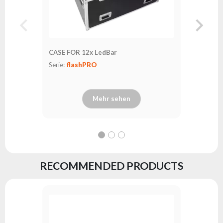
CASE FOR 12x LedBar
Serie:
flashPRO
Mehr sehen
RECOMMENDED PRODUCTS
LedBar L
Serie:
fl