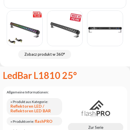
Flash
Satzung
Kontakt
Karriere
Serviceanfrage
Rücksendung
Zobacz produkt w 360°
des
Produkts
nach dem
LedBar L1810 25°
Test
Leasing
Allgemeine Informationen:
Häufig
Gestellte
» Produkt aus Kategorie:
Fragen
Reflektoren LED /
Reflektoren LED BAR
Wählen
flashPRO
» Produktserie:
Serie
Zur Serie