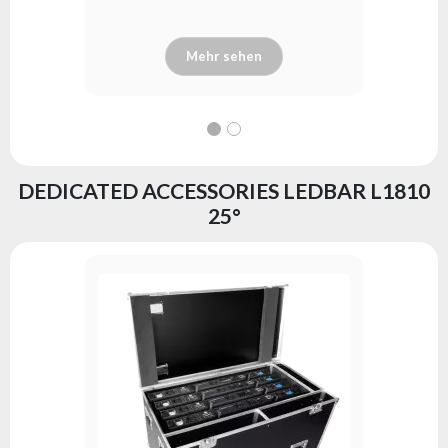
Mehr sehen
DEDICATED ACCESSORIES LEDBAR L1810
25°
FastLock
Serie:
fl