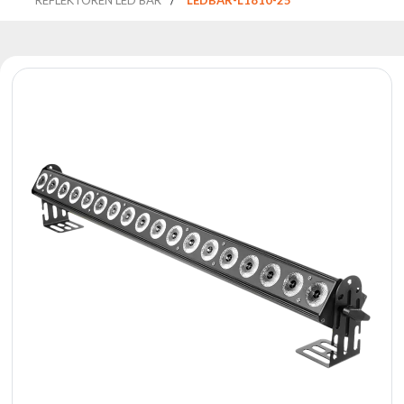
Reflektoren
Retro
DMX-
Controller
Reflektoren
Batteriebetrieben
Outlet
Produktarchiv
Suchen
zu
Nachricht
Portfolio
Über
die
Marke