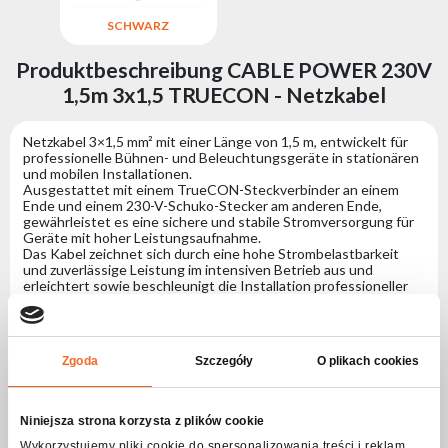
SCHWARZ
Produktbeschreibung CABLE POWER 230V
1,5m 3x1,5 TRUECON - Netzkabel
Netzkabel 3×1,5 mm² mit einer Länge von 1,5 m, entwickelt für
professionelle Bühnen- und Beleuchtungsgeräte in stationären
und mobilen Installationen.
Ausgestattet mit einem TrueCON-Steckverbinder an einem
Ende und einem 230-V-Schuko-Stecker am anderen Ende,
gewährleistet es eine sichere und stabile Stromversorgung für
Geräte mit hoher Leistungsaufnahme.
Das Kabel zeichnet sich durch eine hohe Strombelastbarkeit
und zuverlässige Leistung im intensiven Betrieb aus und
erleichtert sowie beschleunigt die Installation professioneller
Beleuchtungssysteme mit speziellen Stromanschlüssen
erheblich.
Spezifikation CABLE POWER 230V 1,5m
Zgoda
Szczegóły
O plikach cookies
3x1,5 TRUECON - Netzkabel
Niniejsza strona korzysta z plików cookie
Anschlüsse
Wykorzystujemy pliki cookie do spersonalizowania treści i reklam,