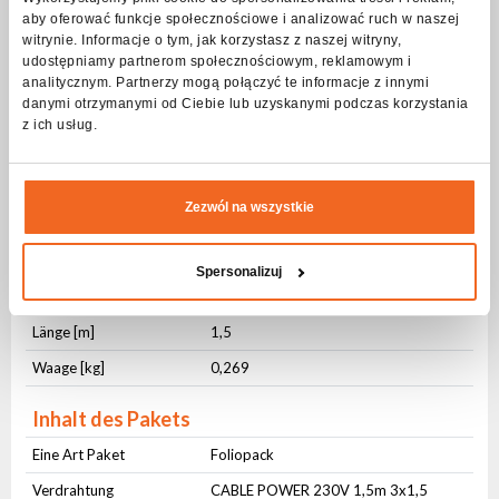
aby oferować funkcje społecznościowe i analizować ruch w naszej
Anschluss Nr. 1
TrueCON IP65
witrynie. Informacje o tym, jak korzystasz z naszej witryny,
udostępniamy partnerom społecznościowym, reklamowym i
Anschluss Nr. 2
230V Schucko
analitycznym. Partnerzy mogą połączyć te informacje z innymi
danymi otrzymanymi od Ciebie lub uzyskanymi podczas korzystania
Physikalische Parameter
z ich usług.
IP-Schutzstufe
IP65
Querschnitt [mm²]
3x1,5
Zezwól na wszystkie
Mantelmaterial
OWY
Mantelfarbe
Schwarz
Spersonalizuj
Kabelmanagement
Klett-Kabelbinder
Länge [m]
1,5
Waage [kg]
0,269
Inhalt des Pakets
Eine Art Paket
Foliopack
Verdrahtung
CABLE POWER 230V 1,5m 3x1,5