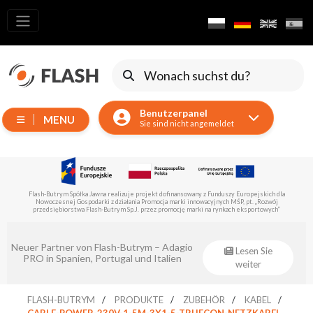
Alle
Produkte
Verschieben
von
Benutzerpanel
Geräten
MENU
Sie sind nicht angemeldet
Generatoren
Reflektoren
LED
Flash-Butrym Spółka Jawna führt im Rahmen der Untermaßnahme 1.1 ein vom Europäischen
Zubehör
Fonds für regionale Entwicklung kofinanziertes Projekt durch.
Ausstellungsbeleuchtung
Laser
Eventsklep – offizieller Distributor von
Lesen Sie
Flash-Butrym!
weiter
Blitze
Leitlichter
FLASH-BUTRYM
PRODUKTE
ZUBEHÖR
KABEL
CABLE-POWER-230V-1-5M-3X1-5-TRUECON-NETZKABEL