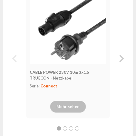
CABLE POWER 230V 10m 3x1,5
CABLE P
TRUECON - Netzkabel
TRUECON
Serie:
Connect
Serie:
Co
Mehr sehen