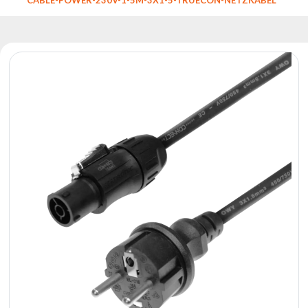
Reflektoren
Retro
DMX-
Controller
Reflektoren
Batteriebetrieben
Outlet
Produktarchiv
Suchen
zu
Nachricht
Portfolio
Über
die
Marke