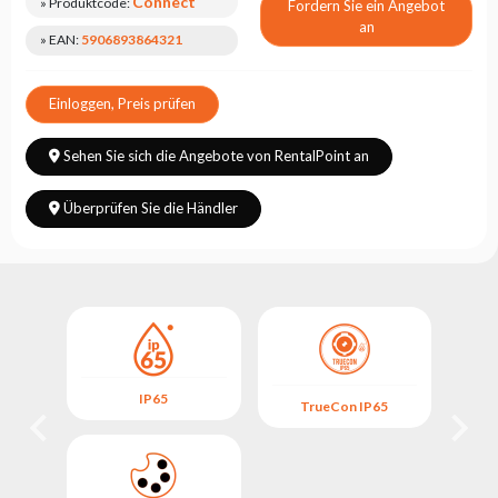
Connect
» Produktcode:
Fordern Sie ein Angebot
an
» EAN:
5906893864321
Einloggen, Preis prüfen
Sehen Sie sich die Angebote von RentalPoint an
Überprüfen Sie die Händler
IP65
5
TrueCon IP65