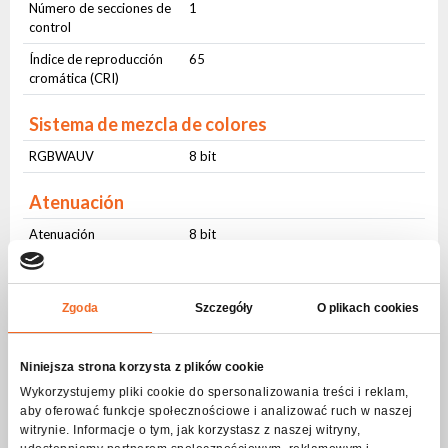
Número de secciones de
1
control
Índice de reproducción
65
cromática (CRI)
Sistema de mezcla de colores
RGBWAUV
8 bit
Atenuación
Atenuación
8 bit
ZOOM
Zgoda
Szczegóły
O plikach cookies
ZOOM
Angulo
Ángulo de haz
Niniejsza strona korzysta z plików cookie
Ángulo de haz
Stały (25 ⁰)
Wykorzystujemy pliki cookie do spersonalizowania treści i reklam,
aby oferować funkcje społecznościowe i analizować ruch w naszej
witrynie. Informacje o tym, jak korzystasz z naszej witryny,
Luz estroboscópica - frecuencia