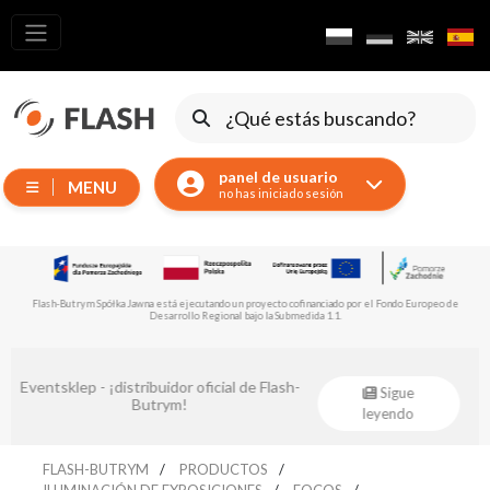
Todos los
productos
Dispositivos
móviles
panel de usuario
MENU
Generadores
no has iniciado sesión
Reflectores
LED
Accesorios
Flash-Butrym Spółka Jawna está ejecutando un proyecto cofinanciado por el Fondo Europeo de
Desarrollo Regional en el marco de la submedida 1.1.1.
Iluminación
de
…
exposiciones
Audiomaster - distribuidor oficial de Flash-
Sigue
Láseres
Butrym!
leyendo
…
Luces
estroboscópicas
FLASH-BUTRYM
PRODUCTOS
ILUMINACIÓN DE EXPOSICIONES
FOCOS