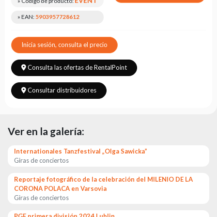
EVENT
» Código de producto:
Leasing
» EAN:
5903957728612
Preguntas
Frecuentes
Inicia sesión, consulta el precio
Elegir
serie
Consulta las ofertas de RentalPoint
Consultar distribuidores
Ver en la galería:
Internationales Tanzfestival „Olga Sawicka”
Giras de conciertos
Reportaje fotográfico de la celebración del MILENIO DE LA
CORONA POLACA en Varsovia
Giras de conciertos
PGE primera división 2024 Lublin