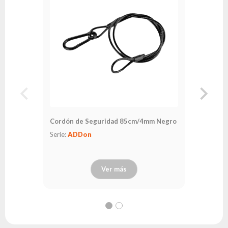
Serie:
EV
Cordón de Seguridad 85cm/4mm Negro
Serie:
ADDon
Ver más