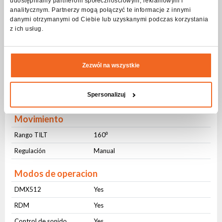
udostępniamy partnerom społecznościowym, reklamowym i
Frecuencia
1Hz-20Hz
analitycznym. Partnerzy mogą połączyć te informacje z innymi
danymi otrzymanymi od Ciebie lub uzyskanymi podczas korzystania
Pulsante
Yes
z ich usług.
Aleatorio
Yes
DMX control
Zezwól na wszystkie
Número de modos
2
Spersonalizuj
Número de canales
6-10
Movimiento
Rango TILT
160⁰
Regulación
Manual
Modos de operacion
DMX512
Yes
RDM
Yes
Control de sonido
Yes