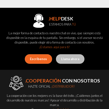
.HELP
DESK
ESTAMOS PARA
TÚ
La mejor forma de contacto es nuestro chat en vivo, que siempre está
disponible en la esquina de tu pantalla. Sin embargo, si el asesor no está
disponible, puede elegir otra forma de contacto con nosotros.
¡Estamos aquí para ti!
Escríbenos
Llama ahora
.COOPERACIÓN
CON NOSOTROS
HAZTE OFICIAL
¡DISTRIBUIDOR!
La cooperación con los mejores es la base del éxito. ¡Cuidemos juntos el
desarrollo de nuestras marcas! Apoyar el desarrollo y distribución de la
marca.