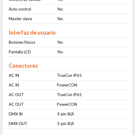
Auto control
Yes
Master-slave
Yes
Interfaz de usuario
Botones físicos
Yes
Pantalla LCD
Yes
Conectores
AC IN
TrueCon IP65
AC IN
PowerCON
AC OUT
TrueCon IP65
AC OUT
PowerCON
DMX IN
3-pin XLR
DMX OUT
3-pin XLR