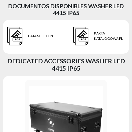
DOCUMENTOS DISPONIBLES WASHER LED
4415 IP65
KARTA
DATA SHEET EN
KATALOGOWA PL
DEDICATED ACCESSORIES WASHER LED
4415 IP65
FastLoc
Serie:
fl