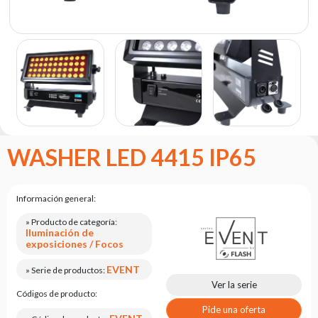
Portfolio
Acerca
de la
marca
flash
Estatuto
Contacto
WASHER LED 4415 IP65
Carrera
Solicitud
de
Información general:
servicio
» Producto de categoría:
Iluminación de
Devolución
exposiciones / Focos
del
producto
EVENT
» Serie de productos:
después
Ver la serie
de
Códigos de producto:
probarlo
Pide una oferta