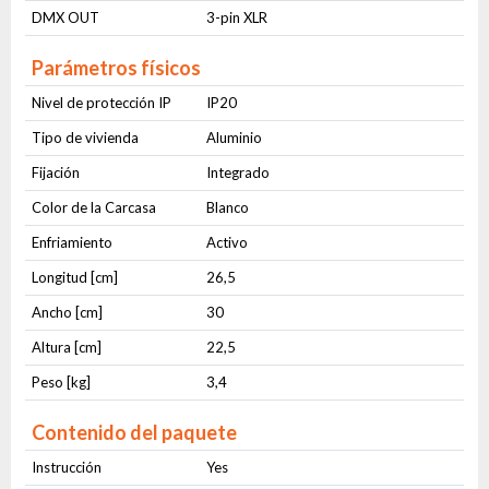
DMX OUT
3-pin XLR
Parámetros físicos
Nivel de protección IP
IP20
Tipo de vivienda
Aluminio
Fijación
Integrado
Color de la Carcasa
Blanco
Enfriamiento
Activo
Longitud [cm]
26,5
Ancho [cm]
30
Altura [cm]
22,5
Peso [kg]
3,4
Contenido del paquete
Instrucción
Yes