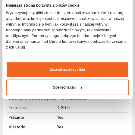
Niniejsza strona korzysta z plików cookie
Atenuación
8 bit
Wykorzystujemy pliki cookie do spersonalizowania treści i reklam,
aby oferować funkcje społecznościowe i analizować ruch w naszej
Ángulo de haz
witrynie. Informacje o tym, jak korzystasz z naszej witryny,
udostępniamy partnerom społecznościowym, reklamowym i
Ángulo de haz
Angulo
analitycznym. Partnerzy mogą połączyć te informacje z innymi
danymi otrzymanymi od Ciebie lub uzyskanymi podczas korzystania
Rueda de gobos
z ich usług.
Estático
8
Giratorio
8
Zezwól na wszystkie
Rotación
8 bit
Ranura extraíble
No
Spersonalizuj
Luz estroboscópica - frecuencia
Frecuencia
1-20Hz
Pulsante
Yes
Aleatorio
Yes