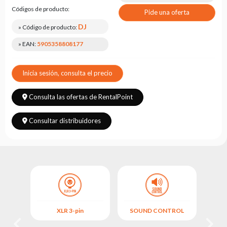
Leasing
Códigos de producto:
Pide una oferta
Preguntas
DJ
» Código de producto:
Frecuentes
» EAN:
5905358808177
Elegir
serie
Inicia sesión, consulta el precio
Consulta las ofertas de RentalPoint
Consultar distribuidores
OL
XLR 3-pin
SOUND CONTROL
ÁNGU