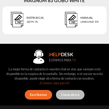
MAGNUM 83 GOBO WHITE
INSTRUKCJA
MANUAL
JĘZYK
:
PL
LANGUAGE
:
EN
.HELP
DESK
ESTAMOS PARA
TÚ
La mejor forma de contacto es nuestro chat en vivo, que siempre está
disponible en la esquina de tu pantalla. Sin embargo, si el asesor no está
disponible, puede elegir otra forma de contacto con nosotros.
¡Estamos aquí para ti!
Escríbenos
Llama ahora