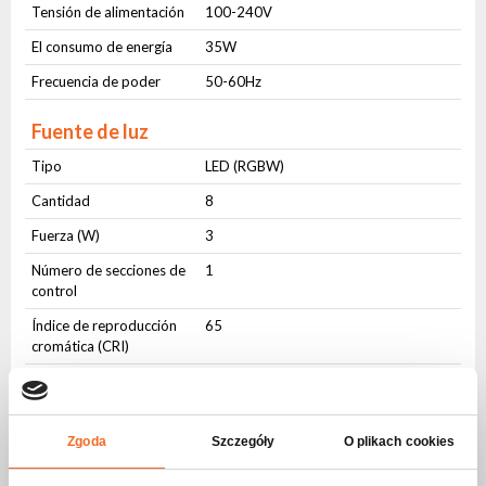
Tensión de alimentación
100-240V
El consumo de energía
35W
Frecuencia de poder
50-60Hz
Fuente de luz
Tipo
LED (RGBW)
Cantidad
8
Fuerza (W)
3
Número de secciones de
1
control
Índice de reproducción
65
cromática (CRI)
Sistema de mezcla de colores
RGBW
8 bit
Zgoda
Szczegóły
O plikach cookies
Atenuación