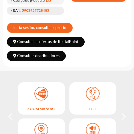
DJ
» Código de producto:
Leasing
» EAN:
5903957728483
Preguntas
Frecuentes
Inicia sesión, consulta el precio
Elegir
serie
Consulta las ofertas de RentalPoint
Consultar distribuidores
OL
ZOOM MANUAL
TILT