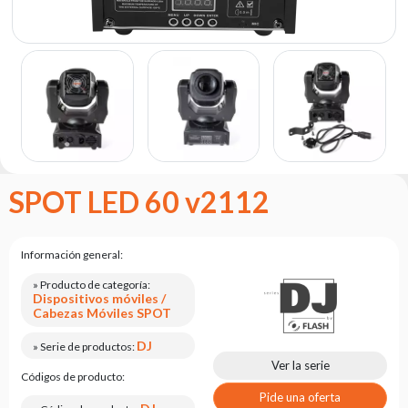
Portfolio
Acerca
de la
marca
flash
Estatuto
Contacto
SPOT LED 60 v2112
Carrera
Solicitud
de
Información general:
servicio
» Producto de categoría:
Dispositivos móviles /
Devolución
Cabezas Móviles SPOT
del
producto
DJ
» Serie de productos:
después
Ver la serie
de
Códigos de producto:
probarlo
Pide una oferta