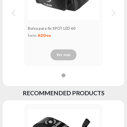
Bolsa para 4x SPOT LED 60
Serie:
ADDon
Ver más
RECOMMENDED PRODUCTS
Gancho 
Serie:
AD