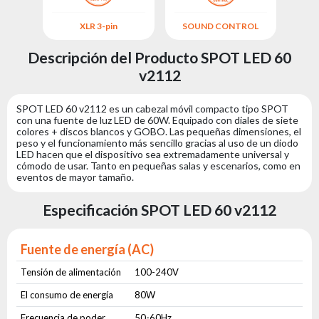
XLR 3-pin
SOUND CONTROL
M
Descripción del Producto SPOT LED 60
v2112
SPOT LED 60 v2112 es un cabezal móvil compacto tipo SPOT
con una fuente de luz LED de 60W. Equipado con diales de siete
colores + discos blancos y GOBO. Las pequeñas dimensiones, el
peso y el funcionamiento más sencillo gracias al uso de un diodo
LED hacen que el dispositivo sea extremadamente universal y
cómodo de usar. Tanto en pequeñas salas y escenarios, como en
eventos de mayor tamaño.
Especificación SPOT LED 60 v2112
Fuente de energía (AC)
Tensión de alimentación
100-240V
El consumo de energía
80W
Frecuencia de poder
50-60Hz