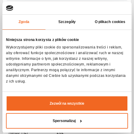
Estático
7
Rotación
8 bit
Zgoda
Szczegóły
O plikach cookies
Ranura extraíble
No
Luz estroboscópica - frecuencia
Niniejsza strona korzysta z plików cookie
Frecuencia
1-20Hz
Wykorzystujemy pliki cookie do spersonalizowania treści i reklam,
aby oferować funkcje społecznościowe i analizować ruch w naszej
Pulsante
Yes
witrynie. Informacje o tym, jak korzystasz z naszej witryny,
udostępniamy partnerom społecznościowym, reklamowym i
Aleatorio
Yes
analitycznym. Partnerzy mogą połączyć te informacje z innymi
danymi otrzymanymi od Ciebie lub uzyskanymi podczas korzystania
DMX control
z ich usług.
Número de modos
2
Número de canales
9-11
Zezwól na wszystkie
Movimiento
Spersonalizuj
Rango PAN
540 ⁰
Rango TILT
202 ⁰