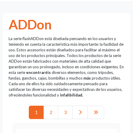
Luces
guía
Reflectores
ADDon
Retro
Controladores
La serie flashADDon está diseñada pensando en los usuarios y
DMX
teniendo en cuenta la característica más importante: la facilidad de
Reflectores
uso. Estos accesorios están diseñados para facilitar al máximo el
Funciona
uso de los productos principales. Todos los productos de la serie
con pilas
ADDon están fabricados con materiales de alta calidad que
garantizan un uso prolongado, incluso en condiciones exigentes. En
Outlet
esta serie
encontraréis
diversos elementos, como trípodes,
fundas, ganchos, cajas, bombillas y muchos
más
productos útiles.
Archivo
Cada uno de ellos ha sido cuidadosamente pensado para
de
satisfacer las diversas necesidades y expectativas de los usuarios,
productos
ofreciéndoles funcionalidad y
infalibilidad.
Mirar
1
2
3
también
News