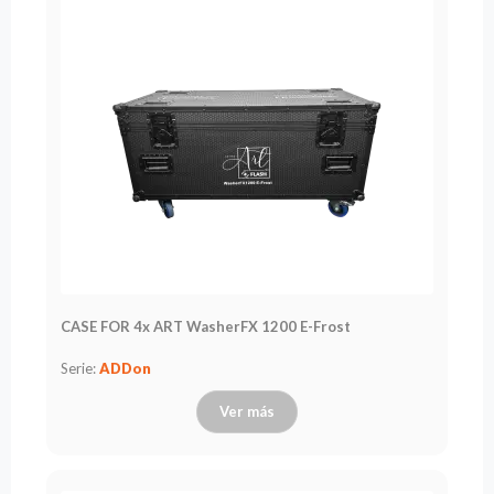
Leasing
Preguntas
Frecuentes
Elegir
serie
CASE FOR 4x ART WasherFX 1200 E-Frost
Serie:
ADDon
Ver más