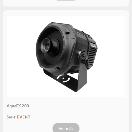
Leasing
Preguntas
Frecuentes
Elegir
serie
AquaFX 200
Serie:
EVENT
Ver más