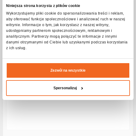
de 19 pines
Niniejsza strona korzysta z plików cookie
Serie:
Connect
Wykorzystujemy pliki cookie do spersonalizowania treści i reklam,
aby oferować funkcje społecznościowe i analizować ruch w naszej
Ver más
witrynie. Informacje o tym, jak korzystasz z naszej witryny,
udostępniamy partnerom społecznościowym, reklamowym i
analitycznym. Partnerzy mogą połączyć te informacje z innymi
danymi otrzymanymi od Ciebie lub uzyskanymi podczas korzystania
z ich usług.
Zezwól na wszystkie
Spersonalizuj