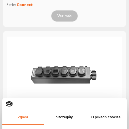
Serie:
Connect
Ver más
Zgoda
Szczegóły
O plikach cookies
FBAR 6×1F–SSX19 Unidad de distribución de energía Socapex